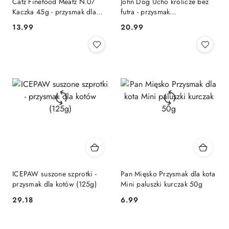
Catz Finefood Meatz N.07
John Dog Ucho królicze bez
Kaczka 45g - przysmak dla
futra - przysmak
kota
monoproteinowy dla kota 10
13.99
20.99
Cena:
Cena:
szt
ICEPAW suszone szprotki -
Pan Mięsko Przysmak dla kota
przysmak dla kotów (125g)
Mini paluszki kurczak 50g
29.18
6.99
Cena:
Cena: