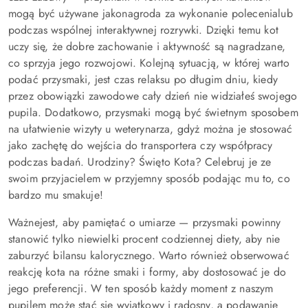
mogą być używane jako
nagroda za wykonanie polecenia
lub
podczas wspólnej interaktywnej rozrywki. Dzięki temu kot
uczy się, że dobre zachowanie i aktywność są nagradzane,
co sprzyja jego rozwojowi. Kolejną sytuacją, w której warto
podać przysmaki, jest czas relaksu po długim dniu, kiedy
przez obowiązki zawodowe cały dzień nie widziałeś swojego
pupila. Dodatkowo, przysmaki mogą być świetnym sposobem
na
ułatwienie wizyty u weterynarza
, gdyż można je stosować
jako zachętę do wejścia do transportera czy współpracy
podczas badań. Urodziny? Święto Kota? Celebruj je ze
swoim przyjacielem w przyjemny sposób podając mu to, co
bardzo mu smakuje!
Ważne
jest, aby pamiętać o umiarze — przysmaki powinny
stanowić tylko niewielki procent codziennej diety, aby nie
zaburzyć bilansu kalorycznego. Warto również obserwować
reakcję kota na różne smaki i formy, aby dostosować je do
jego preferencji. W ten sposób każdy moment z naszym
pupilem może stać się wyjątkowy i radosny, a podawanie