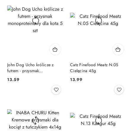
John Dog Ucho królicze z
Catz Finefood Meatz N.05
futrem - przysmak
Cielęcina 45g
monoproteinowy dla kota 5
13.59
13.99
Cena:
Cena:
szt