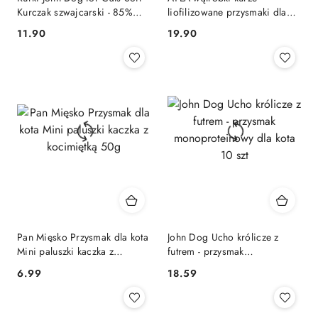
Kurczak szwajcarski - 85%
liofilizowane przysmaki dla
50g
kota (28g)
11.90
19.90
Cena:
Cena:
Pan Mięsko Przysmak dla kota
John Dog Ucho królicze z
Mini paluszki kaczka z
futrem - przysmak
kocimiętką 50g
monoproteinowy dla kota 10
6.99
18.59
Cena:
Cena:
szt