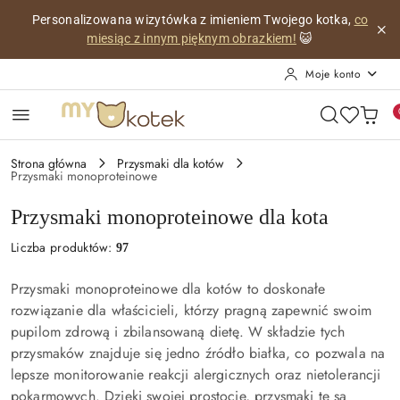
Przejdź do treści głównej
Przejdź do wyszukiwarki
Przejdź do moje konto
Przejdź do menu głównego
Przejdź do stopki
Personalizowana wizytówka z imieniem Twojego kotka,
co
miesiąc z innym pięknym obrazkiem!
😺
Moje konto
Strona główna
Przysmaki dla kotów
Przysmaki monoproteinowe
Przysmaki monoproteinowe dla kota
Liczba produktów:
97
Przysmaki monoproteinowe dla kotów to doskonałe
rozwiązanie dla właścicieli, którzy pragną zapewnić swoim
pupilom zdrową i zbilansowaną dietę. W składzie tych
przysmaków znajduje się jedno źródło białka, co pozwala na
lepsze monitorowanie reakcji alergicznych oraz nietolerancji
pokarmowych. Dzięki swojej prostocie, przysmaki te są