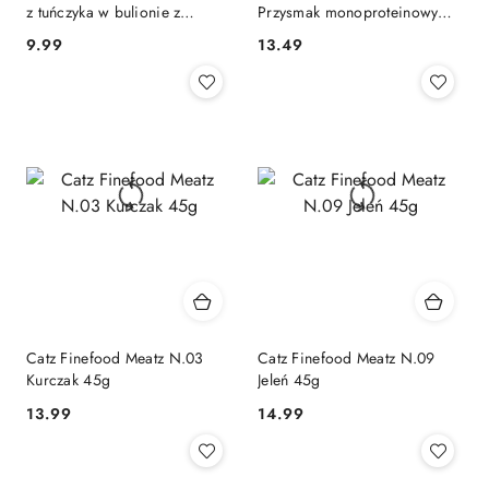
z tuńczyka w bulionie z
Przysmak monoproteinowy
tuńczyka 15g - przysmak dla
dla kota 100g
9.99
13.49
Cena:
Cena:
kota
Catz Finefood Meatz N.03
Catz Finefood Meatz N.09
Kurczak 45g
Jeleń 45g
13.99
14.99
Cena:
Cena: