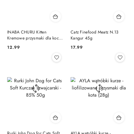
INABA CHURU Kitten
Catz Finefood Meatz N.13
Kremowe przysmaki dla kociąt
Kangur 45g
z tuńczykiem 4x14g
12.99
17.99
Cena:
Cena:
Rurki John Dog for Cats Soft
AYLA wątróbki kurze -