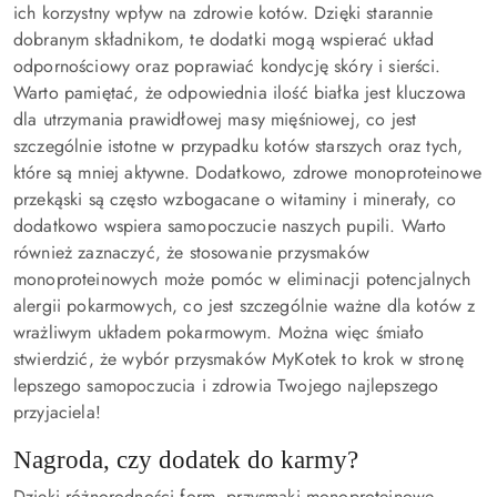
ich
korzystny wpływ na zdrowie kotów
. Dzięki starannie
dobranym składnikom, te dodatki mogą wspierać układ
odpornościowy oraz poprawiać kondycję skóry i sierści.
Warto pamiętać, że odpowiednia ilość białka jest kluczowa
dla utrzymania prawidłowej masy mięśniowej, co jest
szczególnie istotne w przypadku kotów starszych oraz tych,
które są mniej aktywne. Dodatkowo, zdrowe monoproteinowe
przekąski są często
wzbogacane o witaminy i minerały
, co
dodatkowo wspiera samopoczucie naszych pupili.
Warto
również zaznaczyć, że stosowanie przysmaków
monoproteinowych może pomóc w eliminacji potencjalnych
alergii pokarmowych
, co jest szczególnie ważne dla kotów z
wrażliwym układem pokarmowym. Można więc śmiało
stwierdzić, że wybór przysmaków MyKotek to krok w stronę
lepszego samopoczucia i zdrowia Twojego najlepszego
przyjaciela!
Nagroda, czy dodatek do karmy?
Dzięki różnorodności form, przysmaki monoproteinowe