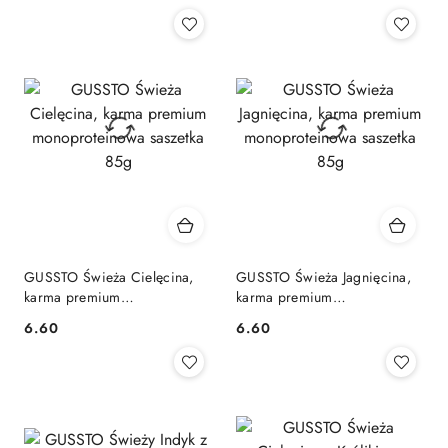
promocyjna:
cena
z
30
dni
przed
obniżką
GUSSTO Świeża Cielęcina,
GUSSTO Świeża Jagnięcina,
karma premium
karma premium
monoproteinowa saszetka
monoproteinowa saszetka
6.60
6.60
Cena:
Cena:
85g
85g