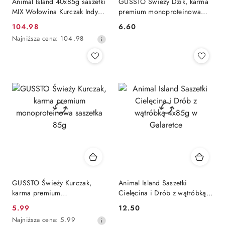
Animal Island 40x85g saszetki
GUSSTO Świeży Dzik, karma
MIX Wołowina Kurczak Indyk i
premium monoproteinowa
Biała ryba
saszetka 85g
104.98
6.60
Cena
Cena:
Najniższa
Najniższa cena:
104.98
promocyjna:
cena
z
30
dni
przed
obniżką
GUSSTO Świeży Kurczak,
Animal Island Saszetki
karma premium
Cielęcina i Drób z wątróbką
monoproteinowa saszetka
4x85g w Galaretce
5.99
12.50
Cena
Cena:
85g
Najniższa
Najniższa cena:
5.99