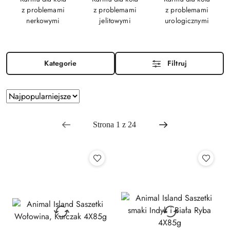
z problemami
z problemami
z problemami
nerkowymi
jelitowymi
urologicznymi
Kategorie
Filtruj
Zastosowano
Sortuj
sortowanie:
według
Najpopularniejsze.