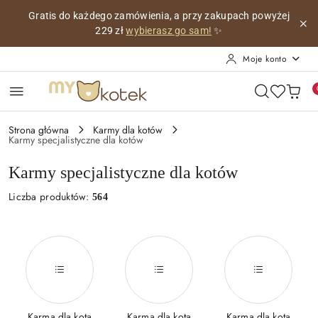
Przejdź do treści głównej
Przejdź do wyszukiwarki
Przejdź do moje konto
Przejdź do menu głównego
Przejdź do stopki
Personalizowana wizytówka z imieniem Twojego kotka,
co
miesiąc z innym pięknym obrazkiem!
😺
Moje konto
Strona główna
Karmy dla kotów
Karmy specjalistyczne dla kotów
Karmy specjalistyczne dla kotów
Liczba produktów:
564
Karma dla kota
Karma dla kota
Karma dla kota