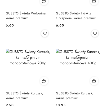
GUSSTO Świeża Wołowina,
GUSSTO Świeży Indyk z
karma premium
tuńczykiem, karma premium
monoproteinowa saszetka
saszetka 85g
6.60
6.60
Cena:
Cena:
85g
GUSSTO Świeży Kurczak,
GUSSTO Świeży Kurczak,
karma premium
karma premium
monoproteinowa 200g
monoproteinowa 400g
9.50
13.95