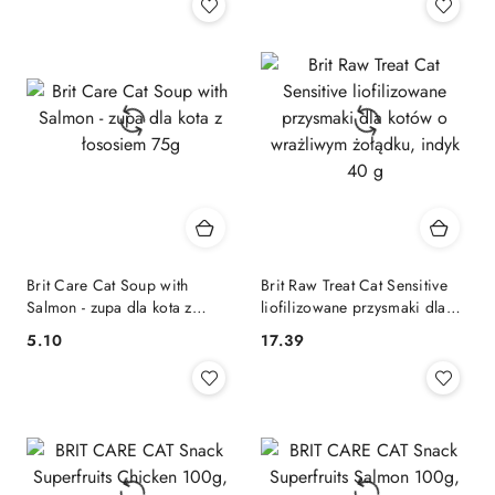
Brit Care Cat Soup with
Brit Raw Treat Cat Sensitive
Salmon - zupa dla kota z
liofilizowane przysmaki dla
łososiem 75g
kotów o wrażliwym żołądku,
5.10
17.39
Cena:
Cena:
indyk 40 g