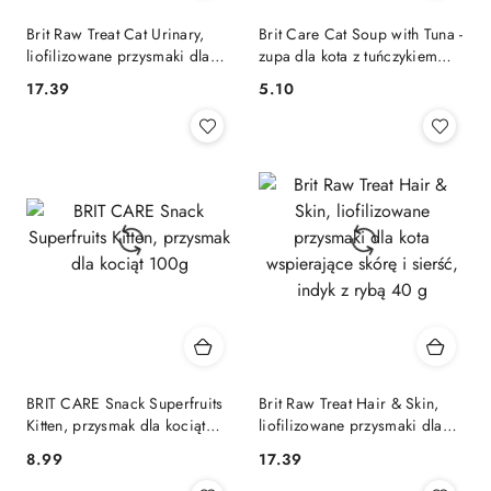
Brit Raw Treat Cat Urinary,
Brit Care Cat Soup with Tuna -
liofilizowane przysmaki dla
zupa dla kota z tuńczykiem
kota wsparcie zdrowia układu
75g
17.39
5.10
Cena:
Cena:
moczowego, kurczak i indyk
40 g
BRIT CARE Snack Superfruits
Brit Raw Treat Hair & Skin,
Kitten, przysmak dla kociąt
liofilizowane przysmaki dla
100g
kota wspierające skórę i
8.99
17.39
Cena:
Cena:
sierść, indyk z rybą 40 g