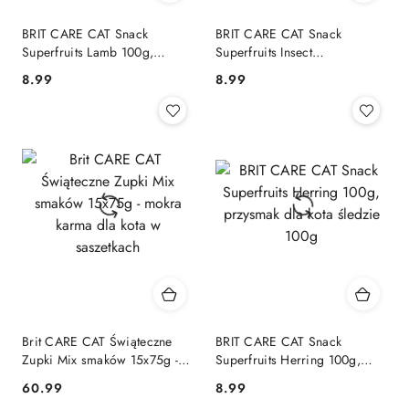
BRIT CARE CAT Snack
BRIT CARE CAT Snack
Superfruits Lamb 100g,
Superfruits Insect
przysmak dla kota jagnięcina
Hypoallergenic,
8.99
8.99
Cena:
Cena:
100g
hipoalergiczny przysmak dla
kotów 100g
Brit CARE CAT Świąteczne
BRIT CARE CAT Snack
Zupki Mix smaków 15x75g -
Superfruits Herring 100g,
mokra karma dla kota w
przysmak dla kota śledzie
60.99
8.99
Cena:
Cena:
saszetkach
100g