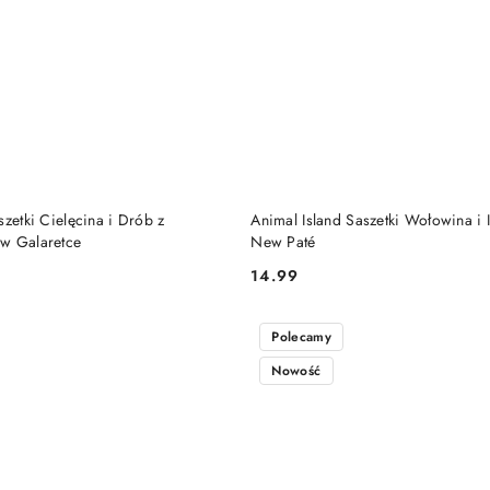
DO KOSZYKA
DO KOSZYKA
szetki Cielęcina i Drób z
Animal Island Saszetki Wołowina i
w Galaretce
New Paté
14.99
Cena:
Polecamy
Nowość