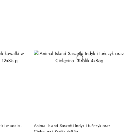
z
30
dni
przed
obniżką
DO KOSZYKA
ki w sosie -
Animal Island Saszetki Indyk i tuńczyk oraz
Cielęcina i Królik 4x85g