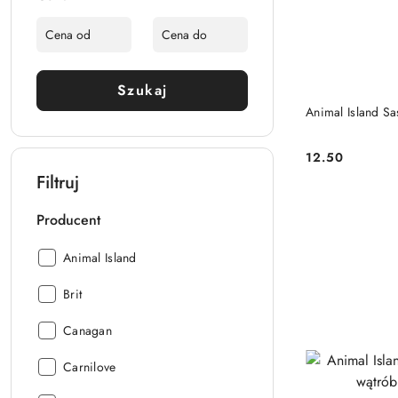
Szukaj
Animal Island S
12.50
Cena:
Filtruj
Producent
Producent:
Animal Island
Producent:
Brit
Producent:
Canagan
Producent:
Carnilove