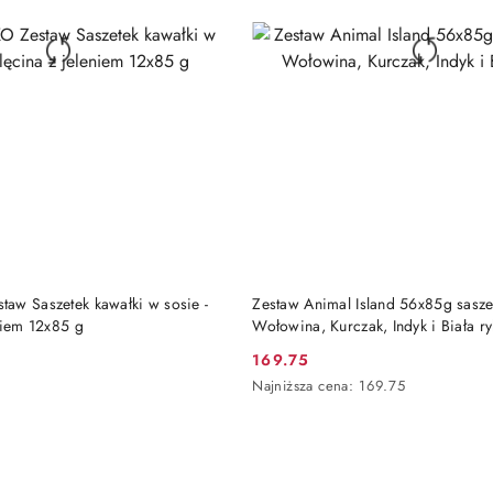
DO KOSZYKA
DO KOSZYKA
aw Saszetek kawałki w sosie -
Zestaw Animal Island 56x85g sasze
niem 12x85 g
Wołowina, Kurczak, Indyk i Biała r
169.75
Cena
Najniższa
Najniższa cena:
169.75
promocyjna:
cena
z
30
dni
przed