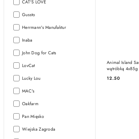
Producent:
CAT'S LOVE
Producent:
Gussto
Producent:
Herrmann's Manufaktur
Producent:
Inaba
Producent:
John Dog for Cats
Animal Island Sa
Producent:
LovCat
wątróbką 4x85g 
Producent:
12.50
Lucky Lou
Cena:
Producent:
MAC's
Producent:
Oakfarm
Producent:
Pan Mięsko
Producent:
Wiejska Zagroda