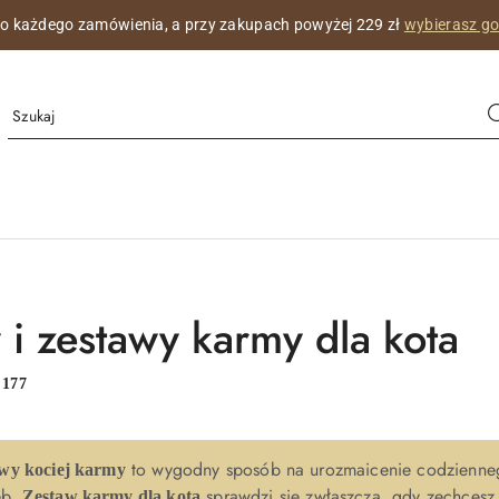
do każdego zamówienia, a przy zakupach powyżej 229 zł
wybierasz g
 i zestawy karmy dla kota
:
177
to wygodny sposób na urozmaicenie codziennego
awy kociej karmy
eb.
sprawdzi się zwłaszcza, gdy zechcesz
Zestaw karmy dla kota