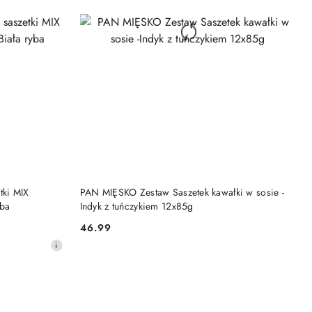
DO KOSZYKA
tki MIX
PAN MIĘSKO Zestaw Saszetek kawałki w sosie -
yba
Indyk z tuńczykiem 12x85g
46.99
Cena: