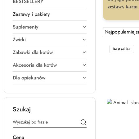
BESTSELLERY
zestawy karm
Zestawy i pakiety
Suplementy
Zastosowano
Sortuj
według
sortowanie:
Żwirki
Najpopularniejsz
Bestseller
Zabawki dla kotów
Akcesoria dla kotów
Dla opiekunów
Szukaj
Cena