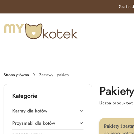
Przejdź do treści głównej
Przejdź do wyszukiwarki
Przejdź do moje konto
Przejdź do menu głównego
Przejdź do stopki
Gratis 
Strona główna
Zestawy i pakiety
Pakiety
Kategorie
Liczba produktów
Karmy dla kotów
Przysmaki dla kotów
Pakiety i zest
do jego potrz