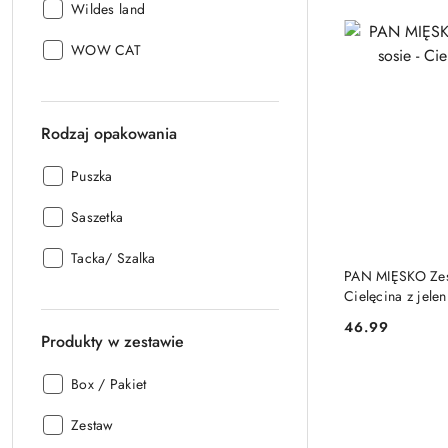
Producent:
Wildes land
Producent:
WOW CAT
Rodzaj opakowania
Rodzaj
Puszka
opakowania:
Rodzaj
Saszetka
opakowania:
Rodzaj
Tacka/ Szalka
PAN MIĘSKO Zest
opakowania:
Cielęcina z jele
46.99
Cena:
Produkty w zestawie
Produkty
Box / Pakiet
w
Produkty
zestawie:
Zestaw
w