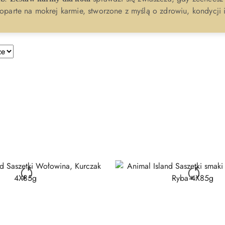
oparte na mokrej karmie, stworzone z myślą o zdrowiu, kondycji 
e.