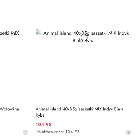
DO KOSZYKA
X Wołowina
Animal Island 40x85g saszetki MIX Indyk Biała
Ryba
104.98
Cena
Najniższa
Najniższa cena:
104.98
promocyjna:
cena