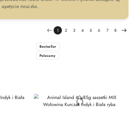
i apetycie mruczka.
1
2
3
4
5
6
7
8
Bestseller
Polecamy