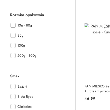
zestawie:
Rozmiar opakownia
Rozmiar
10g - 80g
opakownia:
Rozmiar
85g
opakownia:
Rozmiar
100g
opakownia:
Rozmiar
200g - 300g
opakownia:
Smak
PAN MIĘSKO Zest
Smak:
Bażant
Kurczak z przep
Smak:
Biała Ryba
46.99
Cena:
Smak:
Cielęcina