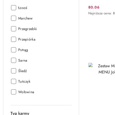
80.06
Smak:
Łosoś
Cena
Najniższa
Najniższa cena:
promocyjna:
cena
Smak:
Marchew
z
30
Smak:
Przegrzebki
dni
przed
Smak:
Przepiórka
obniżką
Smak:
Pstrąg
Smak:
Sarna
Smak:
Śledź
Smak:
Tuńczyk
Smak:
Wołowina
Typ karmy