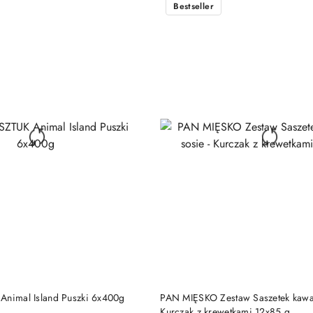
Bestseller
z
30
dni
przed
obniżką
DO KOSZYKA
DO KOSZYKA
Animal Island Puszki 6x400g
PAN MIĘSKO Zestaw Saszetek kawał
Kurczak z krewetkami 12x85 g