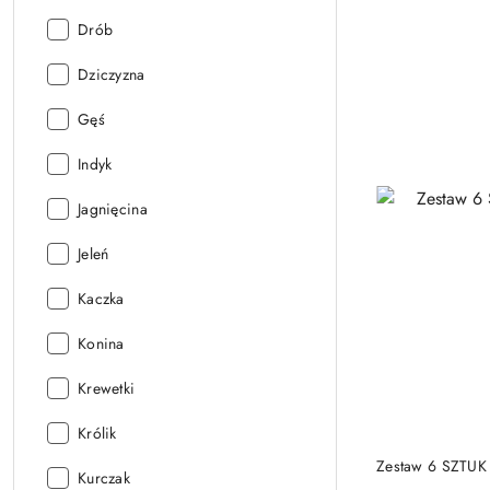
Smak:
Drób
Smak:
Dziczyzna
Smak:
Gęś
Smak:
Indyk
Smak:
Jagnięcina
Smak:
Jeleń
Smak:
Kaczka
Smak:
Konina
Smak:
Krewetki
Smak:
Królik
Zestaw 6 SZTUK 
Smak:
Kurczak