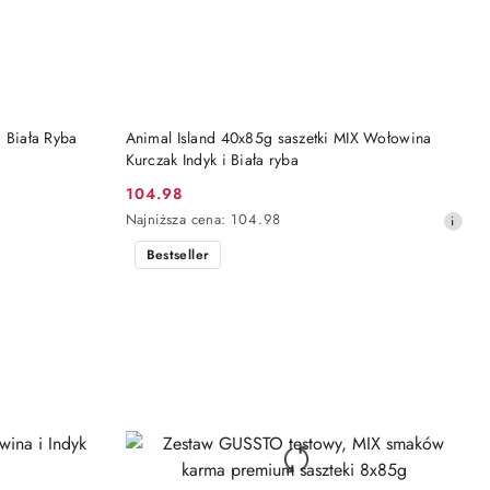
DO KOSZYKA
i Biała Ryba
Animal Island 40x85g saszetki MIX Wołowina
Kurczak Indyk i Biała ryba
104.98
Cena
Najniższa
Najniższa cena:
104.98
promocyjna:
cena
Bestseller
z
30
dni
przed
obniżką