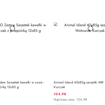
obniżką
DO KOSZYKA
DO KOSZYKA
aw Saszetek kawałki w sosie -
Animal Island 40x85g saszetki MI
iórką 12x85 g
Kurczak
104.98
Cena
Najniższa
Najniższa cena:
104.98
promocyjna:
cena