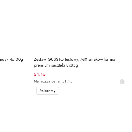
DO KOSZYKA
 Indyk 4x100g
Zestaw GUSSTO testowy, MIX smaków karma
premium saszteki 8x85g
51.15
Cena
Najniższa
Najniższa cena:
51.15
promocyjna:
cena
Polecamy
z
30
dni
przed
obniżką