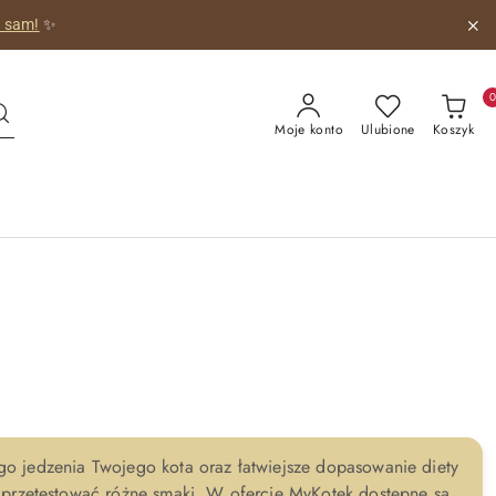
o sam!
✨
Moje konto
Ulubione
Koszyk
 jedzenia Twojego kota oraz łatwiejsze dopasowanie diety
 przetestować różne smaki. W ofercie MyKotek dostępne są