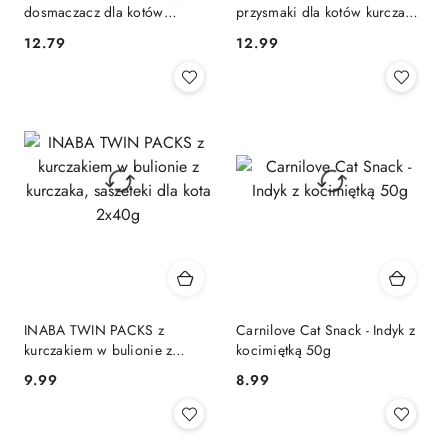
dosmaczacz dla kotów
przysmaki dla kotów kurczak i
kurczak 4x14g
wołowina 4x14g
12.79
12.99
Cena:
Cena:
INABA TWIN PACKS z
Carnilove Cat Snack - Indyk z
kurczakiem w bulionie z
kocimiętką 50g
kurczaka, saszeteki dla kota
9.99
8.99
Cena:
Cena:
2x40g