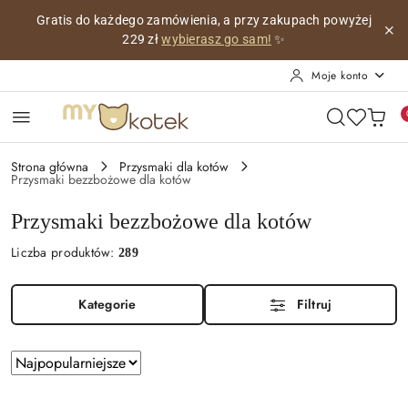
Przejdź do treści głównej
Przejdź do wyszukiwarki
Przejdź do moje konto
Przejdź do menu głównego
Przejdź do stopki
Personalizowana wizytówka z imieniem Twojego kotka,
co
miesiąc z innym pięknym obrazkiem!
😺
Moje konto
Strona główna
Przysmaki dla kotów
Przysmaki bezzbożowe dla kotów
Przysmaki bezzbożowe dla kotów
Liczba produktów:
289
Kategorie
Filtruj
Zastosowano
Sortuj
sortowanie:
według
Najpopularniejsze.