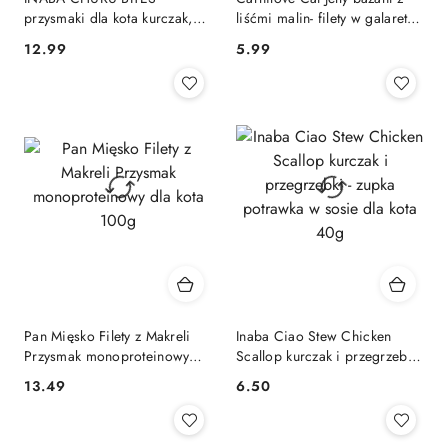
przysmaki dla kota kurczak,
liśćmi malin- filety w galaretce
tuńczyk z łososiem 3x10g
saszetka 85g
12.99
5.99
Cena:
Cena:
Pan Mięsko Filety z Makreli
Inaba Ciao Stew Chicken
Przysmak monoproteinowy
Scallop kurczak i przegrzebki
dla kota 100g
- zupka potrawka w sosie dla
13.49
6.50
Cena:
Cena:
kota 40g