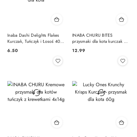
Inaba Dashi Delights Flakes
INABA CHURU BITES
Kurczak, Tuńczyk i Łosoś 40 g
przysmaki dla kota kurczak z
- mokra karma dla kota
tuńczykiem 3x10g
6.50
12.99
Cena:
Cena: