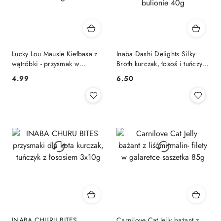
Lucky Lou Mausle Kiełbasa z
Inaba Dashi Delights Silky
wątróbki - przysmak w
Broth kurczak, łosoś i tuńczyk -
kształcie myszy 28g
zupka karma uzupełniająca
4.99
6.50
Cena:
Cena:
dla kota w bulionie 40g
INABA CHURU BITES
Carnilove Cat Jelly bażant z