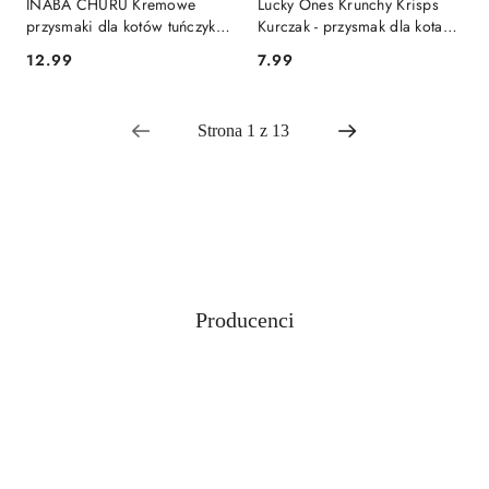
INABA CHURU Kremowe
Lucky Ones Krunchy Krisps
przysmaki dla kotów tuńczyk z
Kurczak - przysmak dla kota
krewetkami 4x14g
60g
12.99
7.99
Cena:
Cena:
Producenci
Pomiń karuzelę producentów