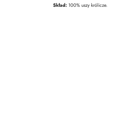
Skład:
100% uszy królicze.
Pomiń karuzelę produktów