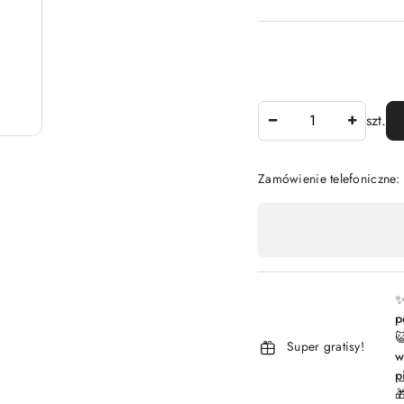
Ilość
szt.
Zamówienie telefoniczne
Dostępność
,
płatność
i
✨
p
dostawa

Super gratisy!
w
p
