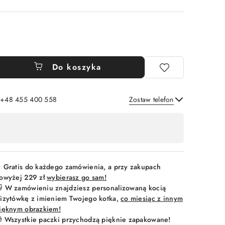
Do koszyka
: +48 455 400 558
Zostaw telefon
Wyślij
 Gratis do każdego zamówienia, a przy zakupach
owyżej 229 zł
wybierasz go sam!
 W zamówieniu znajdziesz personalizowaną kocią
izytówkę z imieniem Twojego kotka,
co miesiąc z innym
ięknym obrazkiem!
 Wszystkie paczki przychodzą pięknie zapakowane!