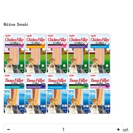
Wariant
Różne Smaki
Ilość
szt.