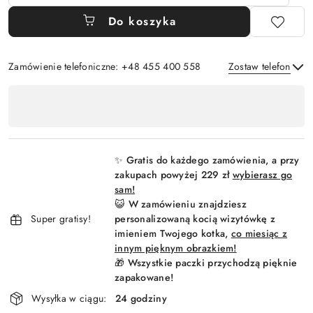
Do koszyka
Zamówienie telefoniczne: +48 455 400 558
Zostaw telefon
Dostępność
,
Wyślij
płatność
i
✨ Gratis do każdego zamówienia, a przy
dostawa
zakupach powyżej 229 zł
wybierasz go
sam!
😺 W zamówieniu znajdziesz
Super gratisy!
personalizowaną kocią wizytówkę z
imieniem Twojego kotka,
co miesiąc z
innym pięknym obrazkiem!
🎁 Wszystkie paczki przychodzą pięknie
zapakowane!
Wysyłka w ciągu:
24 godziny