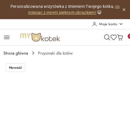
Przejdź do treści głównej
Przejdź do wyszukiwarki
Przejdź do moje konto
Przejdź do menu głównego
Przejdź do opisu produktu
Przejdź do stopki
Personalizowana wizytówka z imieniem Twojego kotka,
co
miesiąc z innym pięknym obrazkiem!
😺
Moje konto
Strona główna
Przysmaki dla kotów
Nowość