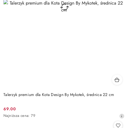
Talerzyk premium dla Kota Design By Mykotek, średnica 22 cm
69.00
Cena
Najniższa
Najniższa cena:
79
promocyjna:
cena
z