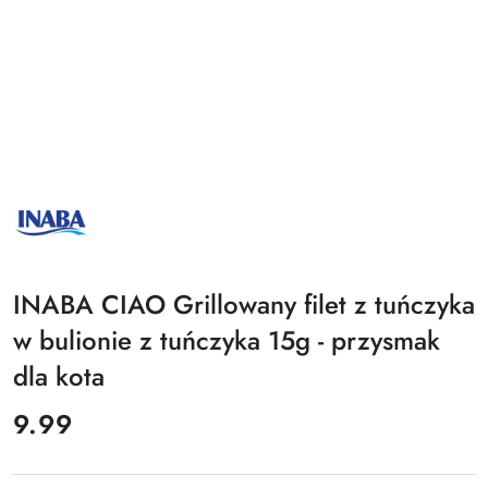
MARKA
INABA
LOGO
PRODUCENTA
INABA CIAO Grillowany filet z tuńczyka
w bulionie z tuńczyka 15g - przysmak
dla kota
cena:
9.99