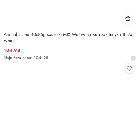
Animal Island 40x85g saszetki MIX Wołowina Kurczak Indyk i Biała
ryba
104.98
Cena
Najniższa
Najniższa cena:
104.98
promocyjna:
cena
z
30
dni
przed
obniżką