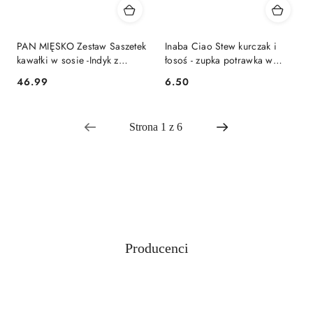
PAN MIĘSKO Zestaw Saszetek
Inaba Ciao Stew kurczak i
kawałki w sosie -Indyk z
łosoś - zupka potrawka w
tuńczykiem 12x85g
sosie dla kota 40g
46.99
6.50
Cena:
Cena:
Producenci
Pomiń karuzelę producentów