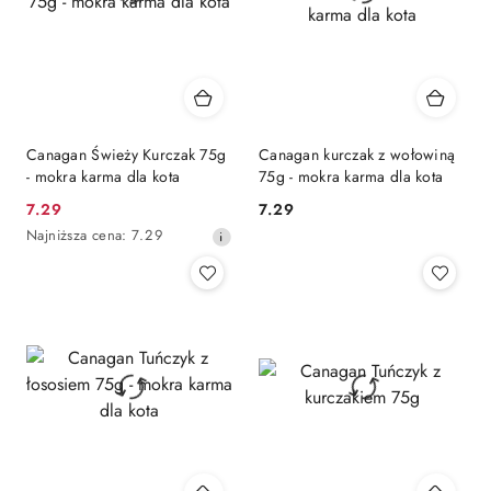
Canagan Świeży Kurczak 75g
Canagan kurczak z wołowiną
- mokra karma dla kota
75g - mokra karma dla kota
7.29
7.29
Cena
Cena:
Najniższa
Najniższa cena:
7.29
promocyjna:
cena
z
30
dni
przed
obniżką