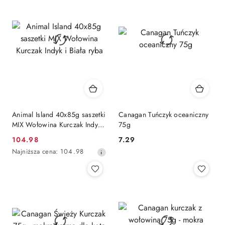
Animal Island 40x85g saszetki
Canagan Tuńczyk oceaniczny
MIX Wołowina Kurczak Indyk i
75g
Biała ryba
104.98
7.29
Cena
Cena:
Najniższa
Najniższa cena:
104.98
promocyjna:
cena
z
30
dni
przed
obniżką