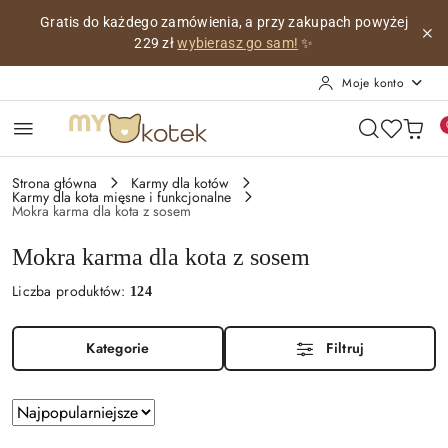
Przejdź do treści głównej
Przejdź do wyszukiwarki
Przejdź do moje konto
Przejdź do menu głównego
Przejdź do stopki
Personalizowana wizytówka z imieniem Twojego kotka,
co
miesiąc z innym pięknym obrazkiem!
😺
Moje konto
Strona główna
Karmy dla kotów
Karmy dla kota mięsne i funkcjonalne
Mokra karma dla kota z sosem
Mokra karma dla kota z sosem
Liczba produktów:
124
Kategorie
Filtruj
Zastosowano
Sortuj
sortowanie:
według