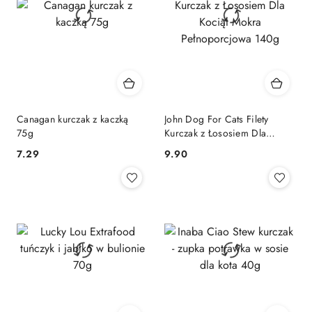
Canagan kurczak z kaczką
John Dog For Cats Filety
75g
Kurczak z Łososiem Dla
Kociąt Mokra Pełnoporcjowa
7.29
9.90
Cena:
Cena:
140g