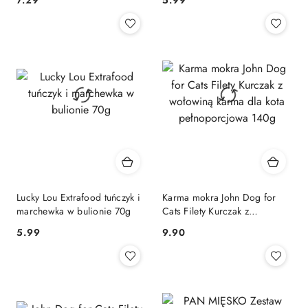
7.29
5.99
Cena:
Cena:
Lucky Lou Extrafood tuńczyk i
Karma mokra John Dog for
marchewka w bulionie 70g
Cats Filety Kurczak z
wołowiną karma dla kota
5.99
9.90
Cena:
Cena:
pełnoporcjowa 140g