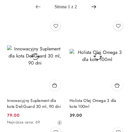
Najpopularniejsze.
Innowacyjny Suplement dla
Holista Olej Omega 3 dla
kota DeliGuard 30 ml, 90 dni
kota 100ml
79.00
39.00
Cena
Cena:
Najniższa
Najniższa cena:
69
promocyjna:
cena