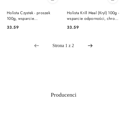
Holista Czystek - proszek
Holista Krill Meal (Kryl) 100g -
100g, wsparcie
wsparcie odporności, chrona
przeciwwirusowe,
stawów, smaczny dodatek do
33.59
33.59
Cena:
Cena:
przeciwgrzybicze
posiłków
Producenci
Pomiń karuzelę producentów