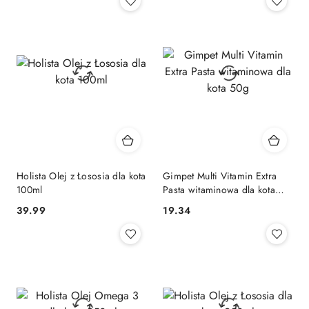
z
30
dni
przed
obniżką
Holista Olej z Łososia dla kota
Gimpet Multi Vitamin Extra
100ml
Pasta witaminowa dla kota
50g
39.99
19.34
Cena:
Cena: