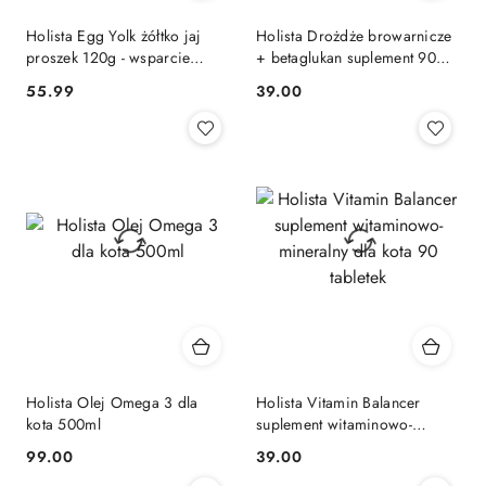
Holista Egg Yolk żółtko jaj
Holista Drożdże browarnicze
proszek 120g - wsparcie
+ betaglukan suplement 90
układu nerwowego, wątroby i
tabletek na Trawienie,
55.99
39.00
Cena:
Cena:
trzustki
Odporność oraz Sierść
Holista Olej Omega 3 dla
Holista Vitamin Balancer
kota 500ml
suplement witaminowo-
mineralny dla kota 90 tabletek
99.00
39.00
Cena:
Cena: