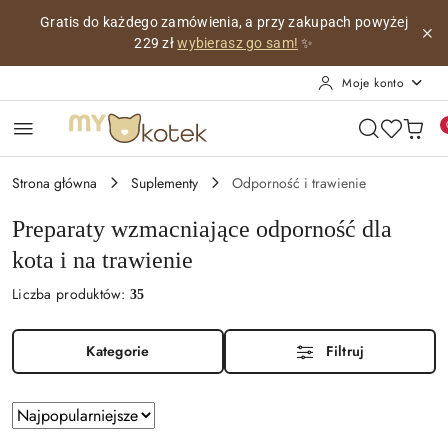
Przejdź do treści głównej
Przejdź do wyszukiwarki
Przejdź do moje konto
Przejdź do menu głównego
Przejdź do stopki
Personalizowana wizytówka z imieniem Twojego kotka,
co
miesiąc z innym pięknym obrazkiem!
😺
Moje konto
Strona główna
Suplementy
Odporność i trawienie
Preparaty wzmacniające odporność dla
kota i na trawienie
Liczba produktów:
35
Kategorie
Filtruj
Zastosowano
Sortuj
sortowanie:
według