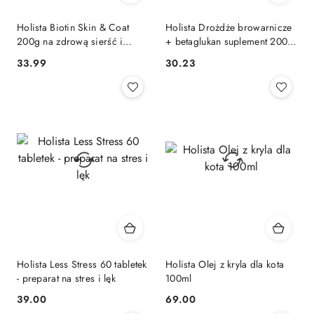
Holista Biotin Skin & Coat
Holista Drożdże browarnicze
200g na zdrową sierść i
+ betaglukan suplement 200g
skórę dla kota
proszek na Trawienie,
33.99
30.23
Cena:
Cena:
Odporność oraz Sierść
Holista Less Stress 60 tabletek
Holista Olej z kryla dla kota
- preparat na stres i lęk
100ml
39.00
69.00
Cena:
Cena: