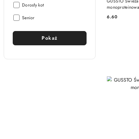
GUSSTO Świeża 
Wiek
Dorosły kot
monoproteinowa
kota:
6.60
Wiek
Senior
Cena:
kota:
Pokaż