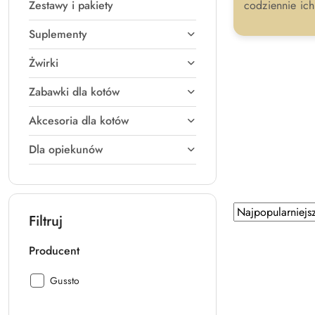
Zestawy i pakiety
codziennie ic
Suplementy
Żwirki
Zabawki dla kotów
Akcesoria dla kotów
Dla opiekunów
Zastosowano
Sortuj
Filtruj
według
sortowanie:
Najpopularniejsz
Producent
Producent:
Gussto