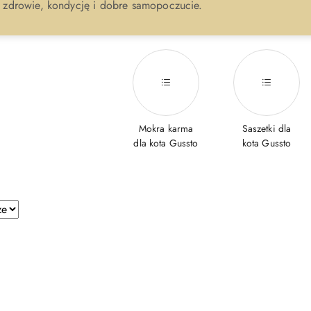
h zdrowie, kondycję i dobre samopoczucie.
Mokra karma
Saszetki dla
dla kota Gussto
kota Gussto
e.