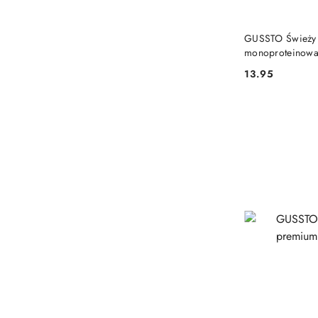
GUSSTO Świeży 
monoproteinow
13.95
Cena: