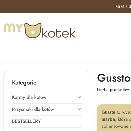
Przejdź do treści głównej
Przejdź do wyszukiwarki
Przejdź do moje konto
Przejdź do menu głównego
Przejdź do stopki
Gratis 
Gussto
Kategorie
Liczba produktów
Karmy dla kotów
Przysmaki dla kotów
to wyso
Gussto
, która
marka
BESTSELLERY
zbilansowane 