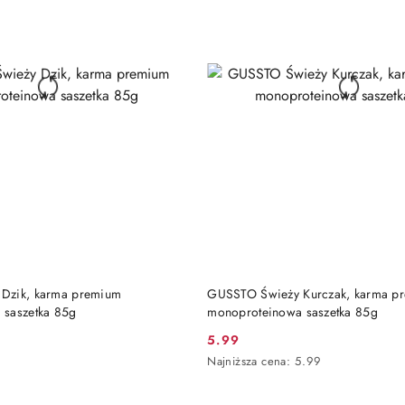
DO KOSZYKA
DO KOSZYKA
Dzik, karma premium
GUSSTO Świeży Kurczak, karma p
 saszetka 85g
monoproteinowa saszetka 85g
5.99
Cena
Najniższa
Najniższa cena:
5.99
promocyjna:
cena
z