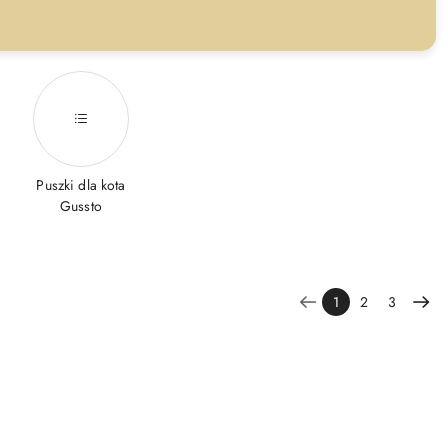
Puszki dla kota
Gussto
1
2
3