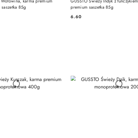
Wołowina, karma premium
GUSSTO Świeży Indyk z tuńczykiem
 saszetka 85g
premium saszetka 85g
6.60
Cena: