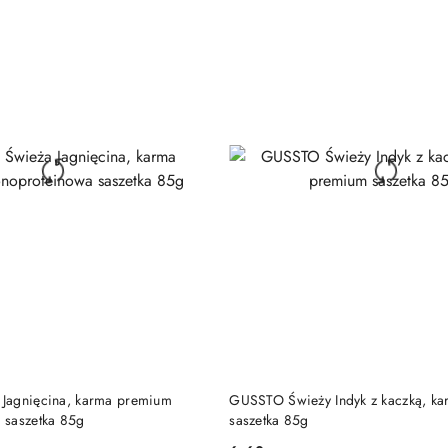
30
dni
przed
obniżką
DO KOSZYKA
DO KOSZYKA
Jagnięcina, karma premium
GUSSTO Świeży Indyk z kaczką, k
 saszetka 85g
saszetka 85g