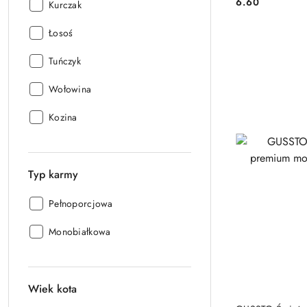
6.60
Smak:
Kurczak
Cena:
Smak:
Łosoś
Smak:
Tuńczyk
Smak:
Wołowina
Smak:
Kozina
Typ karmy
Typ
Pełnoporcjowa
karmy:
Typ
Monobiałkowa
karmy:
Wiek kota