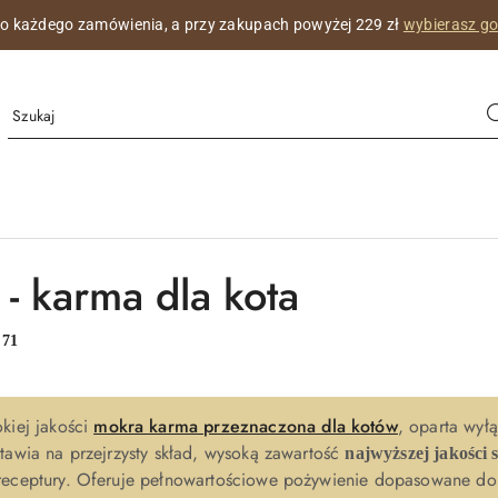
do każdego zamówienia, a przy zakupach powyżej 229 zł
wybierasz g
 - karma dla kota
:
71
kiej jakości
mokra karma przeznaczona dla kotów
, oparta wył
 stawia na przejrzysty skład, wysoką zawartość
najwyższej jakości
receptury. Oferuje pełnowartościowe pożywienie dopasowane do 