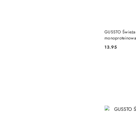
GUSSTO Świeża 
monoproteinow
13.95
Cena: