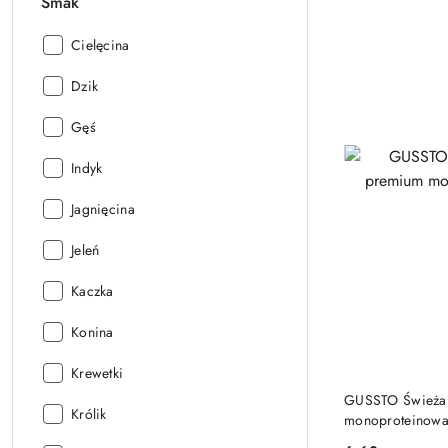
Smak
Smak:
Cielęcina
Smak:
Dzik
Smak:
Gęś
Smak:
Indyk
Smak:
Jagnięcina
Smak:
Jeleń
Smak:
Kaczka
Smak:
Konina
Smak:
Krewetki
GUSSTO Świeża 
Smak:
Królik
monoproteinowa