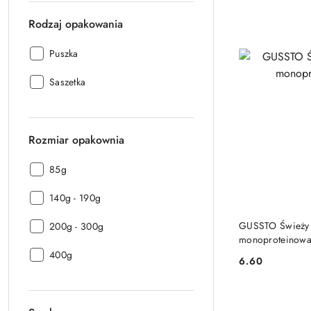
Rodzaj opakowania
Rodzaj
Puszka
opakowania:
Rodzaj
Saszetka
opakowania:
Rozmiar opakownia
Rozmiar
85g
opakownia:
Rozmiar
140g - 190g
opakownia:
Rozmiar
GUSSTO Świeży 
200g - 300g
monoproteinowa
opakownia:
Rozmiar
400g
6.60
Cena:
opakownia: