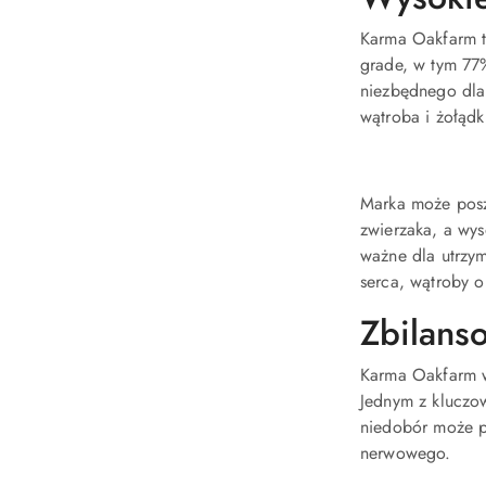
Karma Oakfarm to
grade, w tym 77
niezbędnego dla
wątroba i żołądk
Marka może poszc
zwierzaka, a wys
ważne dla utrzy
serca, wątroby 
Zbilans
Karma Oakfarm w
Jednym z kluczo
niedobór może p
nerwowego
.