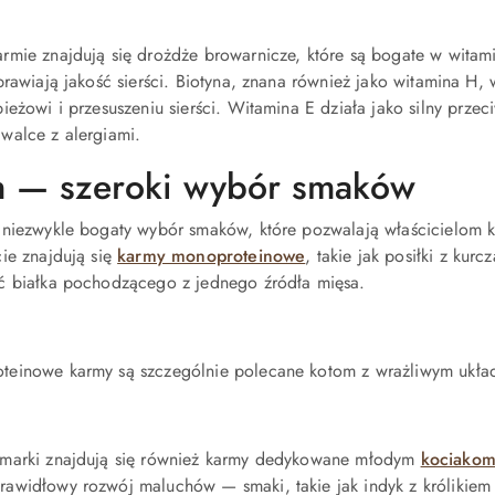
rmie znajdują się
drożdże browarnicze, które są bogate w witami
prawiają jakość sierści.
Biotyna
, znana również jako witamina H,
ieżowi i przesuszeniu sierści.
Witamina E
działa jako silny przec
walce z alergiami.
 — szeroki wybór smaków
 niezwykle bogaty wybór smaków, które pozwalają właścicielom k
ie znajdują się
karmy monoproteinowe
, takie jak posiłki z ku
ć białka pochodzącego z jednego źródła mięsa.
einowe karmy są szczególnie polecane kotom z wrażliwym ukła
marki znajdują się również karmy dedykowane młodym
kociako
widłowy rozwój maluchów — smaki, takie jak indyk z królikiem cz