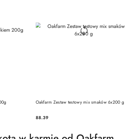
NY
PRODUKT NIEDOSTĘPNY
200g
Oakfarm Zestaw testowy mix smaków 6x200 g
88.39
Cena:
 kota w karmie od Oakfarm