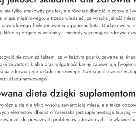
 nie tylko smakowity posiłek, ale również dbałość o zdrowie T
% mięsa mięśniowego, a trzeba wiedzieć, że
wysoka jakość mięsa
 prawidłowego funkcjonowania organizmu kota.
Dodatkowo
w ka
i, które są bogate w witaminy i minerały wspierające zdrowie c
zycić się również faktem, że w każdym posiłku zawarte są skład
oka zawartość białka oraz wilgotność karmy zapewniają Twojemu 
mania zdrowia jego układu moczowego. Karma jest również wzboga
oraz układu nerwowego.
owana dieta dzięki suplementom
yróżnia się nie tylko wysoką zawartością mięsa, ale także odpo
wych elementów dbania o zwierzaka jest suplementacja tauryną —
rowadzić do poważnych problemów zdrowotnych. To właśnie tau