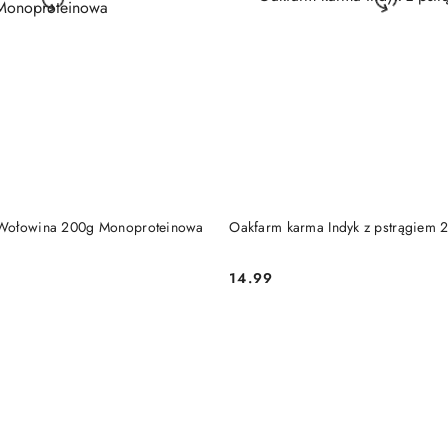
DO KOSZYKA
DO KOSZYKA
Wołowina 200g Monoproteinowa
Oakfarm karma Indyk z pstrągiem 
14.99
Cena: