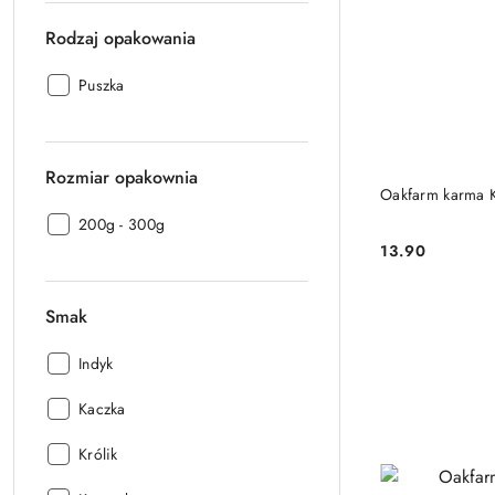
Rodzaj opakowania
Rodzaj
Puszka
opakowania:
Rozmiar opakownia
Oakfarm karma 
Rozmiar
200g - 300g
opakownia:
13.90
Cena:
Smak
Smak:
Indyk
Smak:
Kaczka
Smak:
Królik