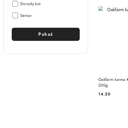
Wiek
Dorosły kot
kota:
Wiek
Senior
kota:
Pokaż
Oakfarm karma K
200g
14.20
Cena: