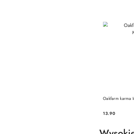
PRO
Oakfarm karma 
13.90
Cena:
Wysokie