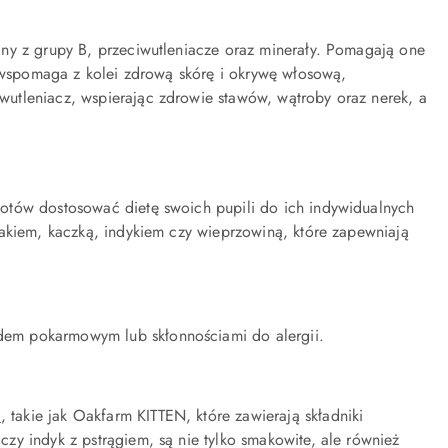
ny z grupy B, przeciwutleniacze oraz minerały
. Pomagają one
 wspomaga z kolei zdrową skórę i okrywę włosową,
iwutleniacz, wspierając zdrowie stawów, wątroby oraz nerek, a
otów dostosować dietę swoich pupili do ich indywidualnych
rczakiem, kaczką, indykiem czy wieprzowiną, które zapewniają
dem pokarmowym lub skłonnościami do alergii.
m
, takie jak Oakfarm KITTEN, które zawierają składniki
y indyk z pstrągiem, są nie tylko smakowite, ale również