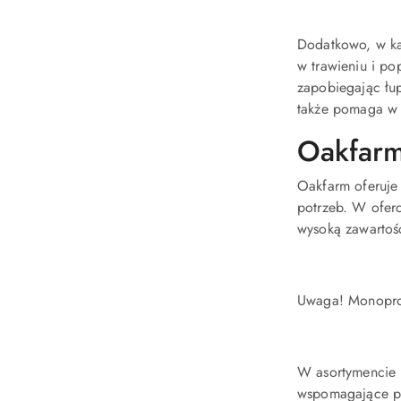
Dodatkowo, w ka
w trawieniu i po
zapobiegając łup
także pomaga w 
Oakfarm
Oakfarm oferuje
potrzeb. W oferc
wysoką zawartoś
Uwaga! Monoprot
W asortymencie 
wspomagające pra