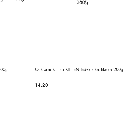
DO KOSZYKA
200g
Oakfarm karma KITTEN Indyk z królikiem 200g
14.20
Cena: