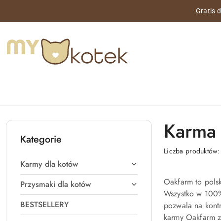
Przejdź do treści głównej
Przejdź do wyszukiwarki
Przejdź do moje konto
Przejdź do menu głównego
Przejdź do stopki
Gratis 
Karma 
Kategorie
Liczba produktów
Karmy dla kotów
Oakfarm to polsk
Przysmaki dla kotów
Wszystko w 100%
BESTSELLERY
pozwala na kontr
karmy Oakfarm za