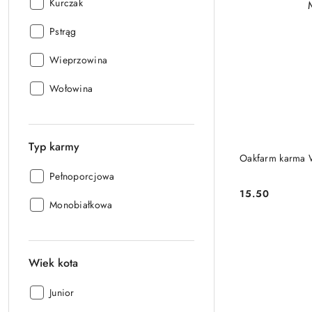
Smak:
Kurczak
Smak:
Pstrąg
Smak:
Wieprzowina
Smak:
Wołowina
Typ karmy
Oakfarm karma 
Typ
Pełnoporcjowa
karmy:
15.50
Cena:
Typ
Monobiałkowa
karmy:
Wiek kota
Wiek
Junior
kota: