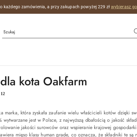
do każdego zamówienia, a przy zakupach powyżej 229 zł
wybierasz g
dla kota Oakfarm
:
12
a marka, która zyskała zaufanie wielu właścicieli kotów dzięki sw
 wytwarzane jest w Polsce, z najwyższą dbałością o jakość skła
olowanie jakości surowców oraz wspieranie krajowej gospodarki
wiera mięso klasy human grade, co oznacza, że składniki te są 