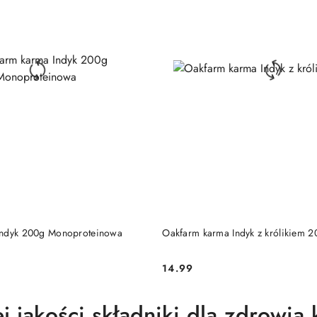
DUKT NIEDOSTĘPNY
PRODUKT NIEDOSTĘP
Indyk 200g Monoproteinowa
Oakfarm karma Indyk z królikiem 
14.99
Cena:
j jakości składniki dla zdrowia