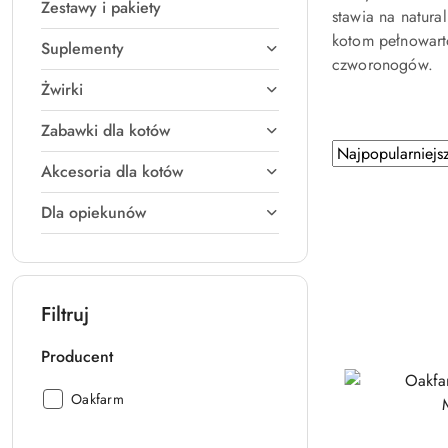
Zestawy i pakiety
stawia na natura
kotom pełnowart
Suplementy
czworonogów.
Żwirki
Zabawki dla kotów
Zastosowano
Sortuj
Akcesoria dla kotów
według
sortowanie:
Najpopularniejsz
Dla opiekunów
Filtruj
Producent
Producent:
Oakfarm