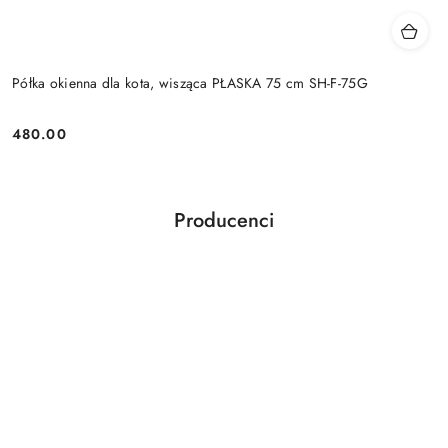
Półka okienna dla kota, wisząca PŁASKA 75 cm SH-F-75G
480.00
Cena:
Producenci
Pomiń karuzelę producentów