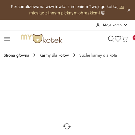
Przejdź do treści głównej
Przejdź do wyszukiwarki
Przejdź do moje konto
Przejdź do menu głównego
Przejdź do opisu produktu
Przejdź do stopki
Personalizowana wizytówka z imieniem Twojego kotka,
co
miesiąc z innym pięknym obrazkiem!
😺
Moje konto
Strona główna
Karmy dla kotów
Suche karmy dla kota