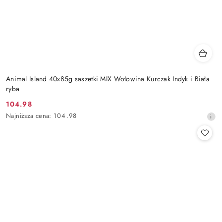
Animal Island 40x85g saszetki MIX Wołowina Kurczak Indyk i Biała
ryba
104.98
Cena
Najniższa
Najniższa cena:
104.98
promocyjna:
cena
z
30
dni
przed
obniżką