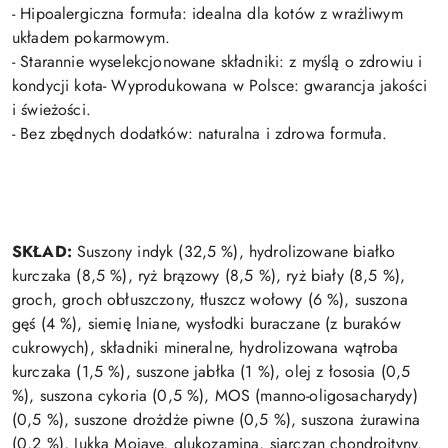
- Hipoalergiczna formuła: idealna dla kotów z wrażliwym
układem pokarmowym.
- Starannie wyselekcjonowane składniki: z myślą o zdrowiu i
kondycji kota
- Wyprodukowana w Polsce: gwarancja jakości
i świeżości.
- Bez zbędnych dodatków: naturalna i zdrowa formuła.
SKŁAD:
Suszony indyk (32,5 %), hydrolizowane białko
kurczaka (8,5 %), ryż brązowy (8,5 %), ryż biały (8,5 %),
groch, groch obłuszczony, tłuszcz wołowy (6 %), suszona
gęś (4 %), siemię lniane, wysłodki buraczane (z buraków
cukrowych), składniki mineralne, hydrolizowana wątroba
kurczaka (1,5 %), suszone jabłka (1 %), olej z łososia (0,5
%), suszona cykoria (0,5 %), MOS (manno-oligosacharydy)
(0,5 %), suszone drożdże piwne (0,5 %), suszona żurawina
(0,2 %), Jukka Mojave, glukozamina, siarczan chondroityny.