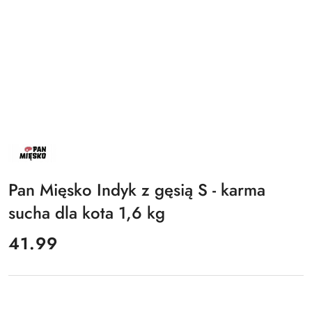
NAZWA
PRODUCENTA:
PAN
MIĘSKO
Pan Mięsko Indyk z gęsią S - karma
sucha dla kota 1,6 kg
cena:
41.99