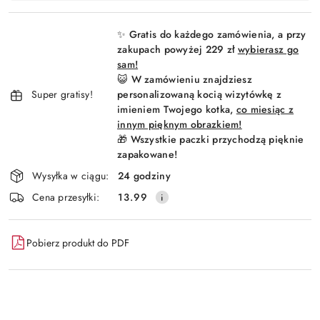
Wyślij
płatność
i
✨ Gratis do każdego zamówienia, a przy
dostawa
zakupach powyżej 229 zł
wybierasz go
sam!
😺 W zamówieniu znajdziesz
Super gratisy!
personalizowaną kocią wizytówkę z
imieniem Twojego kotka,
co miesiąc z
innym pięknym obrazkiem!
🎁 Wszystkie paczki przychodzą pięknie
zapakowane!
Wysyłka w ciągu:
24 godziny
Cena przesyłki:
13.99
Pobierz produkt do PDF