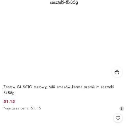
Zestaw GUSSTO testowy, MIX smaków karma premium saszteki
8x85g
51.15
Cena
Najniższa
Najniższa cena:
51.15
promocyjna:
cena
z
30