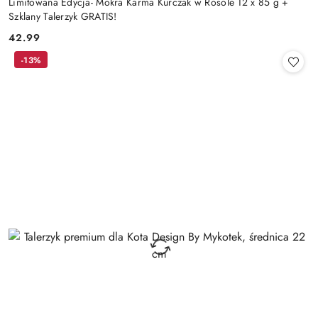
Limitowana Edycja- Mokra Karma Kurczak w Rosole 12 x 85 g +
Szklany Talerzyk GRATIS!
42.99
Cena:
-13%