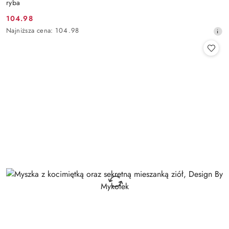
ryba
104.98
Cena
Najniższa
Najniższa cena:
104.98
promocyjna:
cena
z
30
dni
przed
obniżką