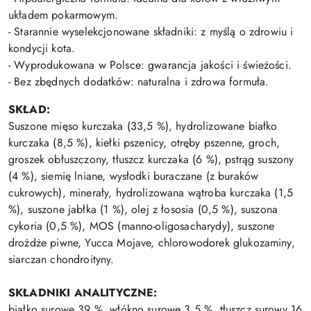
układem pokarmowym.
- Starannie wyselekcjonowane składniki: z myślą o zdrowiu i
kondycji kota.
- Wyprodukowana w Polsce: gwarancja jakości i świeżości.
- Bez zbędnych dodatków: naturalna i zdrowa formuła.
SKŁAD:
Suszone mięso kurczaka (33,5 %), hydrolizowane białko
kurczaka (8,5 %), kiełki pszenicy, otręby pszenne, groch,
groszek obłuszczony, tłuszcz kurczaka (6 %), pstrąg suszony
(4 %), siemię lniane, wysłodki buraczane (z buraków
cukrowych), minerały, hydrolizowana wątroba kurczaka (1,5
%), suszone jabłka (1 %), olej z łososia (0,5 %), suszona
cykoria (0,5 %), MOS (manno-oligosacharydy), suszone
drożdże piwne, Yucca Mojave, chlorowodorek glukozaminy,
siarczan chondroityny.
SKŁADNIKI ANALITYCZNE:
białko surowe 39 %, włókno surowe 3,5 %, tłuszcz surowy 16