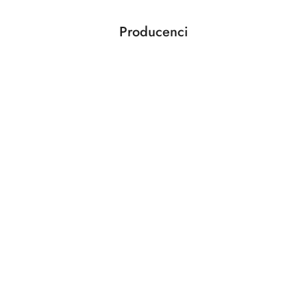
Producenci
Pomiń karuzelę producentów