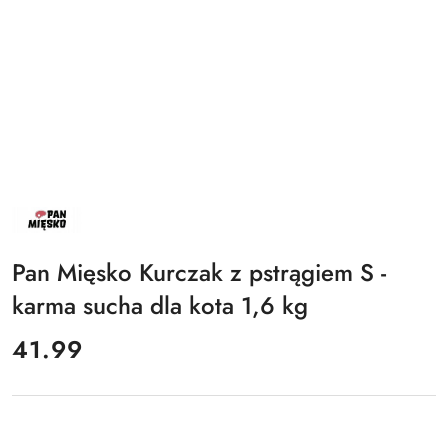
NAZWA
PRODUCENTA:
PAN
MIĘSKO
Pan Mięsko Kurczak z pstrągiem S -
karma sucha dla kota 1,6 kg
cena:
41.99