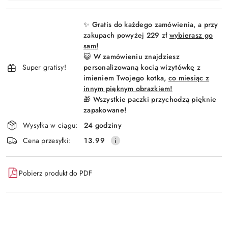
Wyślij
płatność
i
✨ Gratis do każdego zamówienia, a przy
dostawa
zakupach powyżej 229 zł
wybierasz go
sam!
😺 W zamówieniu znajdziesz
Super gratisy!
personalizowaną kocią wizytówkę z
imieniem Twojego kotka,
co miesiąc z
innym pięknym obrazkiem!
🎁 Wszystkie paczki przychodzą pięknie
zapakowane!
Wysyłka w ciągu:
24 godziny
Cena przesyłki:
13.99
Pobierz produkt do PDF