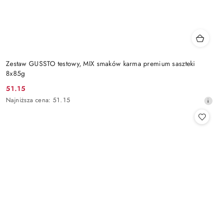
Zestaw GUSSTO testowy, MIX smaków karma premium saszteki
8x85g
51.15
Cena
Najniższa
Najniższa cena:
51.15
promocyjna:
cena
z
30
dni
przed
obniżką