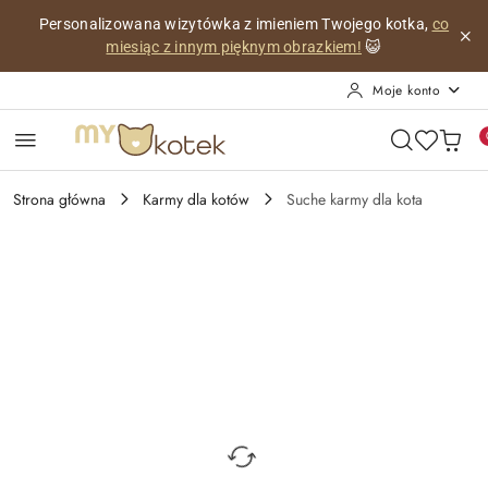
Przejdź do treści głównej
Przejdź do wyszukiwarki
Przejdź do moje konto
Przejdź do menu głównego
Przejdź do opisu produktu
Przejdź do stopki
Personalizowana wizytówka z imieniem Twojego kotka,
co
miesiąc z innym pięknym obrazkiem!
😺
Moje konto
Strona główna
Karmy dla kotów
Suche karmy dla kota