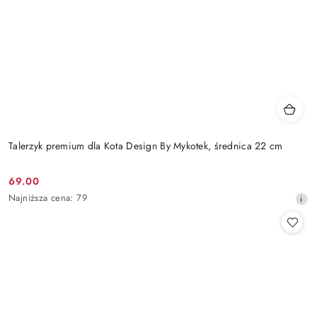
Talerzyk premium dla Kota Design By Mykotek, średnica 22 cm
69.00
Cena
Najniższa
Najniższa cena:
79
promocyjna:
cena
z
30
dni
przed
obniżką