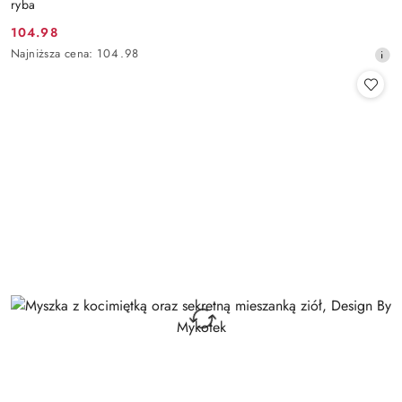
ryba
104.98
Cena
Najniższa
Najniższa cena:
104.98
promocyjna:
cena
z
30
dni
przed
obniżką