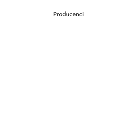
Producenci
Pomiń karuzelę producentów