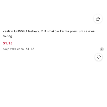
Zestaw GUSSTO testowy, MIX smaków karma premium saszteki
8x85g
51.15
Cena
Najniższa
Najniższa cena:
51.15
promocyjna:
cena
z
30
dni
przed
obniżką