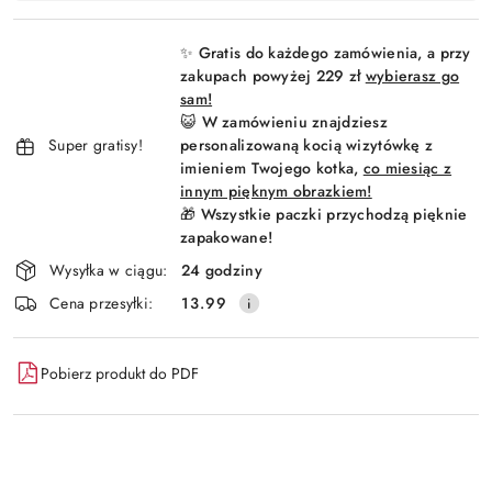
Wyślij
płatność
i
✨ Gratis do każdego zamówienia, a przy
dostawa
zakupach powyżej 229 zł
wybierasz go
sam!
😺 W zamówieniu znajdziesz
Super gratisy!
personalizowaną kocią wizytówkę z
imieniem Twojego kotka,
co miesiąc z
innym pięknym obrazkiem!
🎁 Wszystkie paczki przychodzą pięknie
zapakowane!
Wysyłka w ciągu:
24 godziny
Cena przesyłki:
13.99
Pobierz produkt do PDF