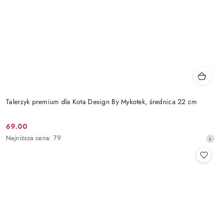
Talerzyk premium dla Kota Design By Mykotek, średnica 22 cm
69.00
Cena
Najniższa
Najniższa cena:
79
promocyjna:
cena
z
30
dni
przed
obniżką