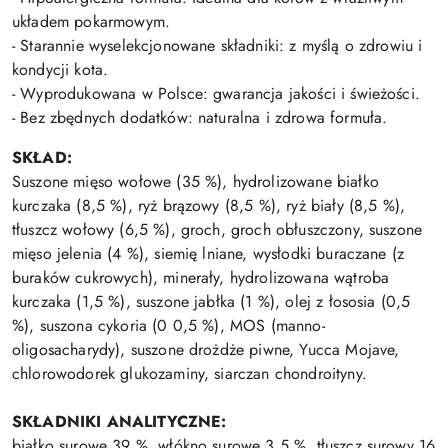
układem pokarmowym.
- Starannie wyselekcjonowane składniki: z myślą o zdrowiu i
kondycji kota.
- Wyprodukowana w Polsce: gwarancja jakości i świeżości.
- Bez zbędnych dodatków: naturalna i zdrowa formuła.
SKŁAD:
Suszone mięso wołowe (35 %), hydrolizowane białko
kurczaka (8,5 %), ryż brązowy (8,5 %), ryż biały (8,5 %),
tłuszcz wołowy (6,5 %), groch, groch obłuszczony, suszone
mięso jelenia (4 %), siemię lniane, wysłodki buraczane (z
buraków cukrowych), minerały, hydrolizowana wątroba
kurczaka (1,5 %), suszone jabłka (1 %), olej z łososia (0,5
%), suszona cykoria (0 0,5 %), MOS (manno-
oligosacharydy), suszone drożdże piwne, Yucca Mojave,
chlorowodorek glukozaminy, siarczan chondroityny.
SKŁADNIKI ANALITYCZNE:
białko surowe 39 %, włókno surowe 3,5 %, tłuszcz surowy 16