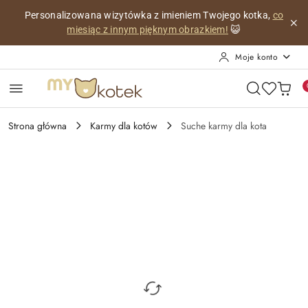
Przejdź do treści głównej
Przejdź do wyszukiwarki
Przejdź do moje konto
Przejdź do menu głównego
Przejdź do opisu produktu
Przejdź do stopki
Personalizowana wizytówka z imieniem Twojego kotka,
co
miesiąc z innym pięknym obrazkiem!
😺
Moje konto
Strona główna
Karmy dla kotów
Suche karmy dla kota