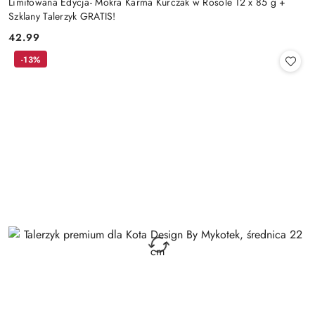
Limitowana Edycja- Mokra Karma Kurczak w Rosole 12 x 85 g +
Szklany Talerzyk GRATIS!
42.99
Cena:
-13%