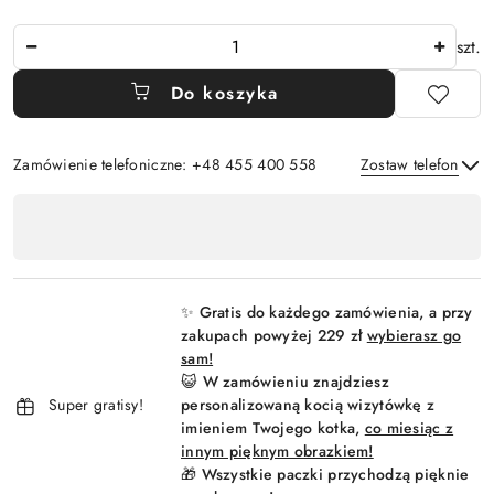
Ilość
szt.
Do koszyka
Zamówienie telefoniczne: +48 455 400 558
Zostaw telefon
Dostępność
,
Wyślij
płatność
i
✨ Gratis do każdego zamówienia, a przy
dostawa
zakupach powyżej 229 zł
wybierasz go
sam!
😺 W zamówieniu znajdziesz
Super gratisy!
personalizowaną kocią wizytówkę z
imieniem Twojego kotka,
co miesiąc z
innym pięknym obrazkiem!
🎁 Wszystkie paczki przychodzą pięknie