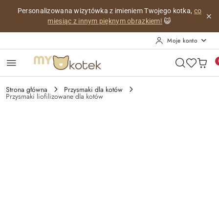
Przejdź do treści głównej
Przejdź do wyszukiwarki
Przejdź do moje konto
Przejdź do menu głównego
Przejdź do opisu produktu
Przejdź do stopki
Personalizowana wizytówka z imieniem Twojego kotka,
co
miesiąc z innym pięknym obrazkiem!
😺
Moje konto
Strona główna
Przysmaki dla kotów
Przysmaki liofilizowane dla kotów