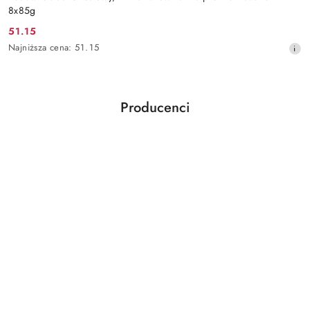
8x85g
51.15
Cena
Najniższa
Najniższa cena:
51.15
promocyjna:
cena
z
30
dni
Producenci
przed
Pomiń karuzelę producentów
obniżką