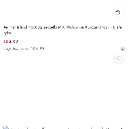
Animal Island 40x85g saszetki MIX Wołowina Kurczak Indyk i Biała
ryba
104.98
Cena
Najniższa
Najniższa cena:
104.98
promocyjna:
cena
z
30
dni
przed
obniżką