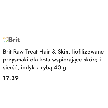
NAZWA
PRODUCENTA:
BRIT
Brit Raw Treat Hair & Skin, liofilizowane
przysmaki dla kota wspierające skórę i
sierść, indyk z rybą 40 g
cena:
17.39