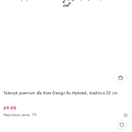
Talerzyk premium dla Kota Design By Mykotek, średnica 22 cm
69.00
Cena
Najniższa
Najniższa cena:
79
promocyjna:
cena
z
30