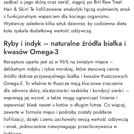
zadbać o jego skórę oraz sierść, sięgnij po Brit Raw Treat
Hair & Skin! Te liofilizowane smakołyki łączą wyśmienity smak
z funkcjonalnym wsparciem dla kociego organizmu.
Wystarczy zaledwie kilka sztuk dziennie, by codzienna dieta
kota zyskała dodatkową wartość odżywczą.
Ryby i indyk – naturalne źródła białka i
kwasów Omega-3
Receptura oparta jest aż w 96% na świeżym mięsie –
delikatnym indyku i rybie morskiej, które stanowią cenne
źródło dobrze przyswajalnego białka i kwasów tłuszczowych
Omega-3. To właśnie te tłuszcze mają kluczowe znaczenie
dla zdrowia skóry, elastyczności naskórka i kondycji sierści –
wspierają jej wzrost, a także mogą ograniczać linienie i
zapewniać blask nawet u kotów o długim futrze. Co więcej,
zawarte w formule mięso i podroby zostały poddane
liofilizacji, dzięki czemu zachowały swoją wartość odżywczą
i smak, jednocześnie niewymagając przechowywania w
lodówce.