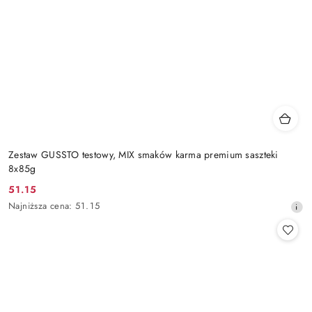
Zestaw GUSSTO testowy, MIX smaków karma premium saszteki
8x85g
51.15
Cena
Najniższa
Najniższa cena:
51.15
promocyjna:
cena
z
30
dni
przed
obniżką