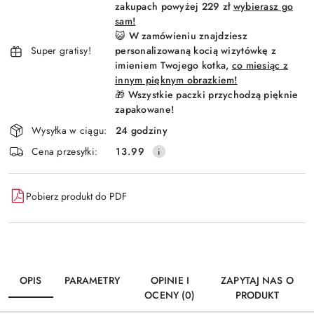
dostawa
zakupach powyżej 229 zł
wybierasz go
sam!
😺 W zamówieniu znajdziesz
Super gratisy!
personalizowaną kocią wizytówkę z
imieniem Twojego kotka,
co miesiąc z
innym pięknym obrazkiem!
🎁 Wszystkie paczki przychodzą pięknie
zapakowane!
Wysyłka w ciągu:
24 godziny
Cena przesyłki:
13.99
Pobierz produkt do PDF
OPIS
PARAMETRY
OPINIE I
ZAPYTAJ NAS O
OCENY (0)
PRODUKT