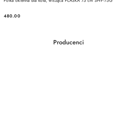
Półka okienna dla kota, wisząca PŁASKA 75 cm SH-F-75G
480.00
Cena:
Producenci
Pomiń karuzelę producentów