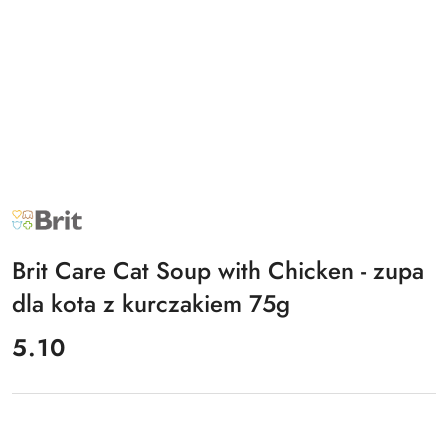
NAZWA
PRODUCENTA:
BRIT
Brit Care Cat Soup with Chicken - zupa
dla kota z kurczakiem 75g
cena:
5.10