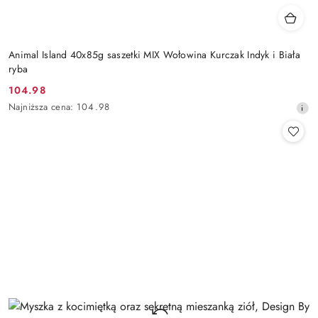
Animal Island 40x85g saszetki MIX Wołowina Kurczak Indyk i Biała
ryba
104.98
Cena
Najniższa
Najniższa cena:
104.98
promocyjna:
cena
z
30
dni
przed
obniżką