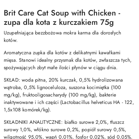
Brit Care Cat Soup with Chicken -
zupa dla kota z kurczakiem 75g
Uzupełniająca bezzbożowa mokra karma dla dorosłych
kotów.
Aromatyczna zupka dla kotów z delikatnymi kawałkami
mięsa. Stanowi idealny przysmak dla kotów, zwłaszcza tych,
spożywających zbyt małe ilości płynów w ciągu dnia.
SKŁAD: woda pitna, 20% kurczak, 0,5% hydrolizowana
wątroba, 0,5% lignoceluloza, suszona kocimiętka (100
mg/kg), fruktooligosacharydy (100 mg/kg), bakterie
inaktywowane i ich części (Lactobacillus helveticus HA - 122,
1,5x108 komórek/kg).
SKŁADNIKI ANALITYCZNE: białko surowe 2,0%, tłuszcz
surowy 1,0%, włókno surowe 0,2%, popiół surowy 0,5%,
wilgotność 95,0%, wapń 0,01%, fosfor 0,02%, sód 0,05%.