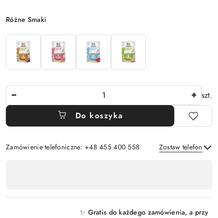
Wariant
Różne Smaki
Ilość
szt.
Do koszyka
Zamówienie telefoniczne: +48 455 400 558
Zostaw telefon
Dostępność
,
Wyślij
płatność
i
✨ Gratis do każdego zamówienia, a przy