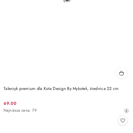
Talerzyk premium dla Kota Design By Mykotek, średnica 22 cm
69.00
Cena
Najniższa
Najniższa cena:
79
promocyjna:
cena
z
30
dni