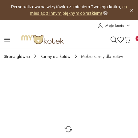
Przejdź do treści głównej
Przejdź do wyszukiwarki
Przejdź do moje konto
Przejdź do menu głównego
Przejdź do opisu produktu
Przejdź do stopki
Personalizowana wizytówka z imieniem Twojego kotka,
co
miesiąc z innym pięknym obrazkiem!
😺
Moje konto
Strona główna
Karmy dla kotów
Mokre karmy dla kotów