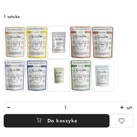
Wariant
1 sztuka
Ilość
szt.
Do koszyka