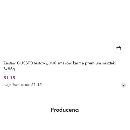
Zestaw GUSSTO testowy, MIX smaków karma premium saszteki
8x85g
51.15
Cena
Najniższa
Najniższa cena:
51.15
promocyjna:
cena
z
30
dni
Producenci
przed
Pomiń karuzelę producentów
obniżką