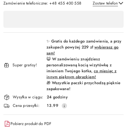
Zamówienie telefoniczne: +48 455 400 558
Zostaw telefon
Dostępność
,
Wyślij
płatność
i
✨ Gratis do każdego zamówienia, a przy
dostawa
zakupach powyżej 229 zł
wybierasz go
sam!
😺 W zamówieniu znajdziesz
Super gratisy!
personalizowaną kocią wizytówkę z
imieniem Twojego kotka,
co miesiąc z
innym pięknym obrazkiem!
🎁 Wszystkie paczki przychodzą pięknie
zapakowane!
Wysyłka w ciągu:
24 godziny
Cena przesyłki:
13.99
Pobierz produkt do PDF