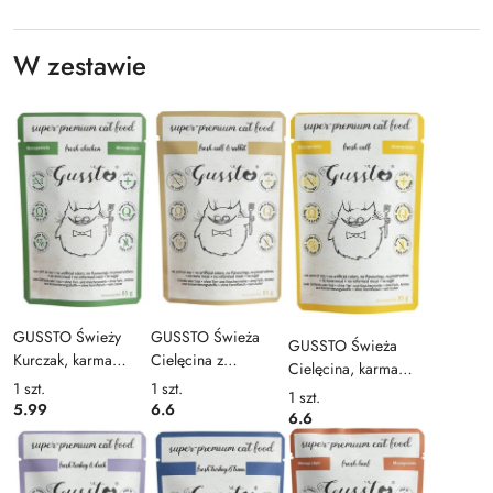
W zestawie
GUSSTO Świeży
GUSSTO Świeża
GUSSTO Świeża
Kurczak, karma
Cielęcina z
Cielęcina, karma
premium
Królikiem, karma
1
szt.
1
szt.
premium
1
szt.
monoproteinowa
premium saszetka
5.99
6.6
monoproteinowa
6.6
saszetka 85g
85g
saszetka 85g