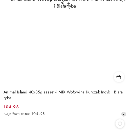
Animal Island 40x85g saszetki MIX Wołowina Kurczak Indyk i Biała
ryba
104.98
Cena
Najniższa
Najniższa cena:
104.98
promocyjna:
cena
z
30