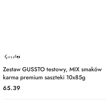
NAZWA
PRODUCENTA:
GUSSTO
Zestaw GUSSTO testowy, MIX smaków
karma premium saszteki 10x85g
cena:
65.39