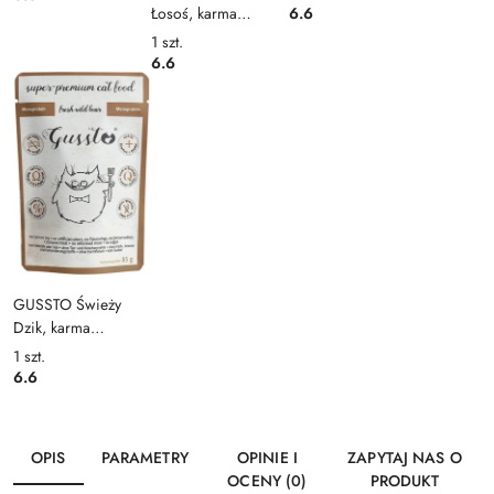
saszetka 85g
6.6
Łosoś, karma
saszetka 85g
premium
1
szt.
monoproteinowa
6.6
saszetka 85g
GUSSTO Świeży
Dzik, karma
premium
1
szt.
monoproteinowa
6.6
saszetka 85g
OPIS
PARAMETRY
OPINIE I
ZAPYTAJ NAS O
OCENY (0)
PRODUKT