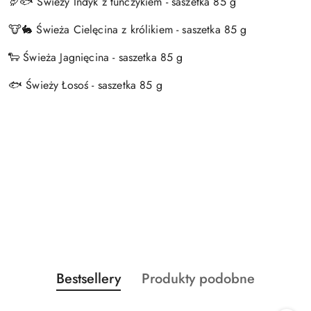
🦃🐟 Świeży Indyk z tuńczykiem - saszetka 85 g
🐮🐇 Świeża Cielęcina z królikiem - saszetka 85 g
🐑 Świeża Jagnięcina - saszetka 85 g
🐟 Świeży Łosoś - saszetka 85 g
Produkty
Produkty
Bestsellery
Produkty podobne
Pomiń karuzelę produktów
o
o