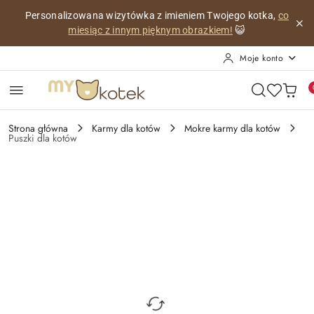
Przejdź do treści głównej
Przejdź do wyszukiwarki
Przejdź do moje konto
Przejdź do menu głównego
Przejdź do opisu produktu
Przejdź do stopki
Personalizowana wizytówka z imieniem Twojego kotka,
co
miesiąc z innym pięknym obrazkiem!
😺
Moje konto
Strona główna
Karmy dla kotów
Mokre karmy dla kotów
Puszki dla kotów