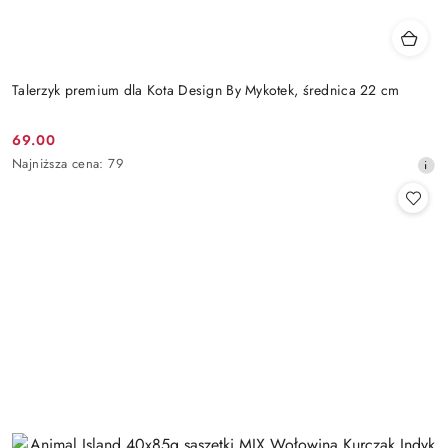
Talerzyk premium dla Kota Design By Mykotek, średnica 22 cm
69.00
Cena
Najniższa
Najniższa cena:
79
promocyjna:
cena
z
30
dni
przed
obniżką