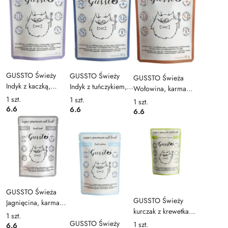
GUSSTO Świeży
GUSSTO Świeży
GUSSTO Świeża
Indyk z kaczką,
Indyk z tuńczykiem,
Wołowina, karma
karma premium
karma premium
premium
1
szt.
1
szt.
1
szt.
saszetka 85g
saszetka 85g
6.6
6.6
monoproteinowa
6.6
saszetka 85g
GUSSTO Świeża
GUSSTO Świeży
Jagnięcina, karma
kurczak z krewetkami
premium
1
szt.
, karma premium
GUSSTO Świeży
monoproteinowa
1
szt.
6.6