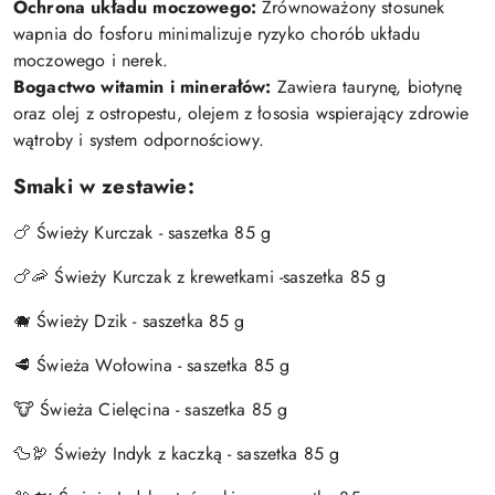
Ochrona układu moczowego:
Zrównoważony stosunek
wapnia do fosforu minimalizuje ryzyko chorób układu
moczowego i nerek.
Bogactwo witamin i minerałów:
Zawiera taurynę, biotynę
oraz olej z ostropestu, olejem z łososia wspierający zdrowie
wątroby i system odpornościowy.
Smaki w zestawie:
🍗 Świeży Kurczak - saszetka 85 g
🍗🦐 Świeży Kurczak z krewetkami -saszetka 85 g
🐗 Świeży Dzik - saszetka 85 g
🥩 Świeża Wołowina - saszetka 85 g
🐮 Świeża Cielęcina - saszetka 85 g
🦆🦃 Świeży Indyk z kaczką - saszetka 85 g