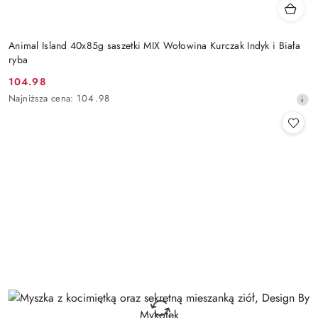
Animal Island 40x85g saszetki MIX Wołowina Kurczak Indyk i Biała
ryba
104.98
Cena
Najniższa
Najniższa cena:
104.98
promocyjna:
cena
z
30
dni
przed
obniżką