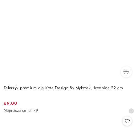
Talerzyk premium dla Kota Design By Mykotek, średnica 22 cm
69.00
Cena
Najniższa
Najniższa cena:
79
promocyjna:
cena
z
30
dni
przed