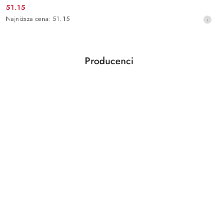
51.15
Cena
Najniższa
Najniższa cena:
51.15
promocyjna:
cena
z
30
dni
Producenci
przed
Pomiń karuzelę producentów
obniżką