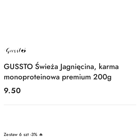
NAZWA
PRODUCENTA:
GUSSTO
GUSSTO Świeża Jagnięcina, karma
monoproteinowa premium 200g
cena:
9.50
Wariant
Zestaw 6 szt -3% 🔥