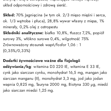
układ odpornościowy i zdrową sierść.
Skład:
70% Jagnięcina (w tym ok. 2/3 mięso mięśni i serca,
ok. 1/3 wątroba i płuca), 28,8% wywar własny z mięsa, 1%
minerały, 0,2% olej z ostropestu
Składniki analityczne:
białko 10,8%, tłuszcz 7,2%, popiół
surowy 3%, włókno surowe 0,4%, wilgotność 75%
Zrównoważony stosunek wapń/fosfor 1,06 : 1
(0,35%/0,33%)
Dodatki żywnościowe ważne dla fizjologii
odżywiania/kg
: witamina D3 220 IE, witamina E 33 IE,
cynk jako siarczan cynku, monohydrat 16,5 mg, mangan jako
siarczan manganu (II), monohydrat 3,3 mg, jod jako jodan
wapnia 0,825 mg, Tauryna 2000 mg, Biotyna 330 µg, miedź
jako siarczan miedzi 1,25 mg.