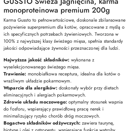
GUSSTO Świeża Jagnięcina, karma
monoproteinowa premium 200g
Karma Gussto to pełnowartościowe, doskonale zbilansowane
pożywienie superpremium dla kotów, opracowane z myślą o
ich specyficznych potrzebach żywieniowych. Tworzona w
100% z najwyższej klasy świeżego mięsa, spełnia standardy
jakości odpowiadające żywności przeznaczonej dla ludzi.
Najwyższa jakość składników:
wykonana z
wyselekcjonowanego świeżego mięsa.
Trawienie:
monobiałkowa receptura, idealna dla kotów o
wrażliwym układzie pokarmowym.
Wsparcie dla alergików:
doskonały wybór przy dietach
eliminacyjnych i alergiach pokarmowych.
Zdrowie układu moczowego:
optymalny stosunek wapnia
do fosforu, wspierający prawidłową pracę nerek i
minimalizujący ryzyko chorób dróg moczowych.
Bogactwo składników odżywczych:
zawiera taurynę,
biotynę i olej z ostropestu, wspierające funkcje wątroby,