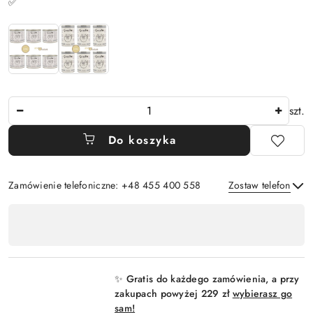
✅
Ilość
szt.
Do koszyka
Zamówienie telefoniczne: +48 455 400 558
Zostaw telefon
Dostępność
,
Wyślij
płatność
i
✨ Gratis do każdego zamówienia, a przy
dostawa
zakupach powyżej 229 zł
wybierasz go
sam!