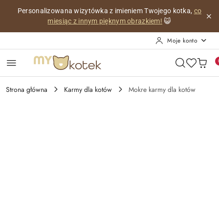
Przejdź do treści głównej
Przejdź do wyszukiwarki
Przejdź do moje konto
Przejdź do menu głównego
Przejdź do opisu produktu
Przejdź do stopki
Personalizowana wizytówka z imieniem Twojego kotka,
co
miesiąc z innym pięknym obrazkiem!
😺
Moje konto
Strona główna
Karmy dla kotów
Mokre karmy dla kotów