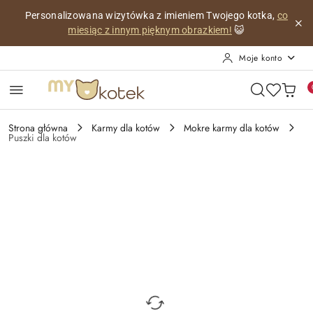
Przejdź do treści głównej
Przejdź do wyszukiwarki
Przejdź do moje konto
Przejdź do menu głównego
Przejdź do opisu produktu
Przejdź do stopki
Personalizowana wizytówka z imieniem Twojego kotka,
co
miesiąc z innym pięknym obrazkiem!
😺
Moje konto
Strona główna
Karmy dla kotów
Mokre karmy dla kotów
Puszki dla kotów