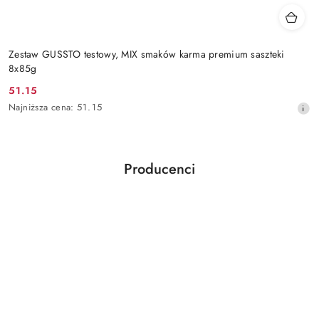
Zestaw GUSSTO testowy, MIX smaków karma premium saszteki
8x85g
51.15
Cena
Najniższa
Najniższa cena:
51.15
promocyjna:
cena
z
30
dni
Producenci
przed
Pomiń karuzelę producentów
obniżką