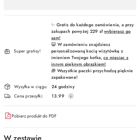
,
Wyślij
płatność
i
✨ Gratis do każdego zamówienia, a przy
dostawa
zakupach powyżej 229 zł
wybierasz go
sam!
😺 W zamówieniu znajdziesz
Super gratisy!
personalizowaną kocią wizytówkę z
imieniem Twojego kotka,
co miesiąc z
innym pięknym obrazkiem!
🎁 Wszystkie paczki przychodzą pięknie
zapakowane!
Wysyłka w ciągu:
24 godziny
Cena przesyłki:
13.99
Pobierz produkt do PDF
W zestawie