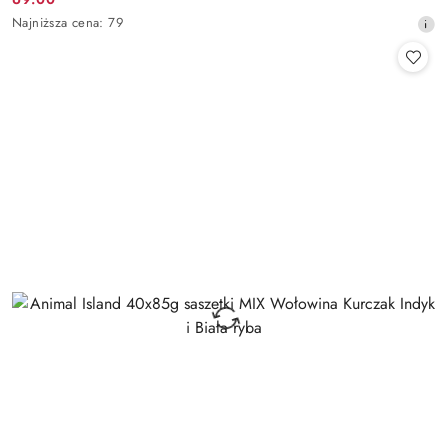
Cena
Najniższa
Najniższa cena:
79
promocyjna:
cena
z
30
dni
przed
obniżką