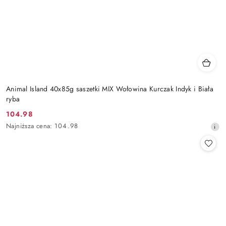
Animal Island 40x85g saszetki MIX Wołowina Kurczak Indyk i Biała
ryba
104.98
Cena
Najniższa
Najniższa cena:
104.98
promocyjna:
cena
z
30
dni
przed
obniżką