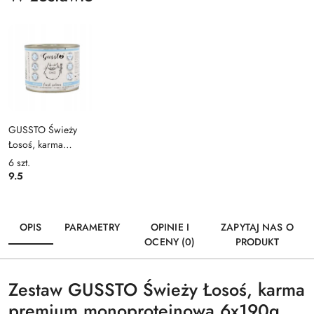
GUSSTO Świeży
Łosoś, karma
premium
6
szt.
monoproteinowa
9.5
190g
OPIS
PARAMETRY
OPINIE I
ZAPYTAJ NAS O
OCENY (0)
PRODUKT
Zestaw GUSSTO Świeży Łosoś, karma
premium monoproteinowa 6x190g