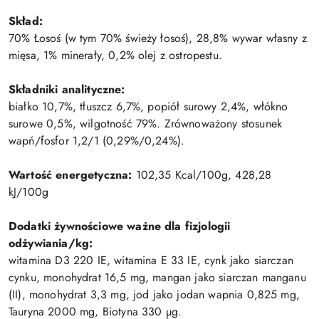
Skład:
70% Łosoś (w tym 70% świeży łosoś), 28,8% wywar własny z
mięsa, 1% minerały, 0,2% olej z ostropestu.
Składniki analityczne:
białko 10,7%, tłuszcz 6,7%, popiół surowy 2,4%, włókno
surowe 0,5%, wilgotność 79%. Zrównoważony stosunek
wapń/fosfor 1,2/1 (0,29%/0,24%).
Wartość energetyczna:
102,35 Kcal/100g, 428,28
kJ/100g
Dodatki żywnościowe ważne dla fizjologii
odżywiania/kg:
witamina D3 220 IE, witamina E 33 IE, cynk jako siarczan
cynku, monohydrat 16,5 mg, mangan jako siarczan manganu
(II), monohydrat 3,3 mg, jod jako jodan wapnia 0,825 mg,
Tauryna 2000 mg, Biotyna 330 µg.