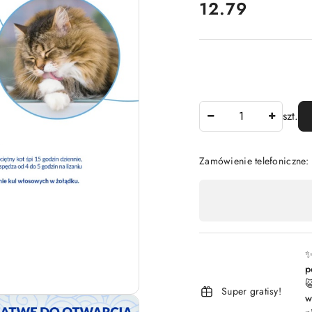
cena:
12.79
Ilość
szt.
Zamówienie telefoniczne
Dostępność
,
płatność
i
✨
p
dostawa

Super gratisy!
w