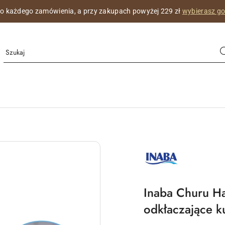
na wizytówka z imieniem Twojego kotka,
co miesiąc z innym pięknym
MARKA
INABA
LOGO
PRODUCENTA
Inaba Churu Ha
odkłaczające k