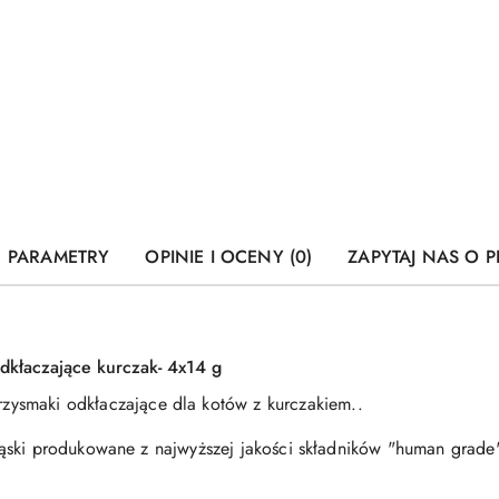
PARAMETRY
OPINIE I OCENY (0)
ZAPYTAJ NAS O 
odkłaczające kurczak- 4x14 g
rzysmaki
odkłaczające
dla kotów z kurczakiem..
ski produkowane z najwyższej jakości składników "human grade",