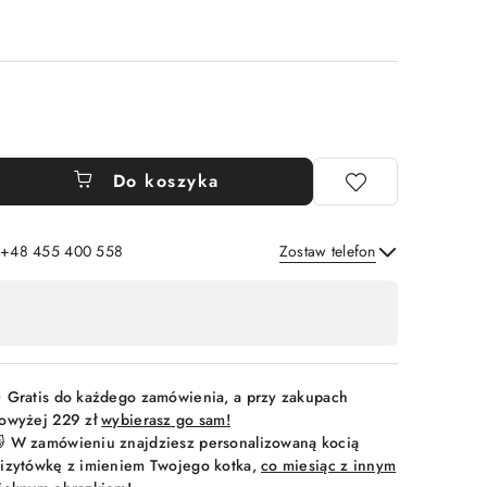
Do koszyka
: +48 455 400 558
Zostaw telefon
Wyślij
 Gratis do każdego zamówienia, a przy zakupach
owyżej 229 zł
wybierasz go sam!
 W zamówieniu znajdziesz personalizowaną kocią
izytówkę z imieniem Twojego kotka,
co miesiąc z innym