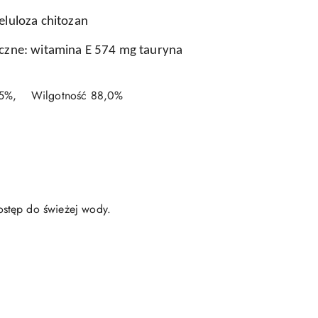
eluloza chitozan
yczne: witamina E 574 mg tauryna
,5%,
Wilgotność 88,0%
ostęp do świeżej wody.