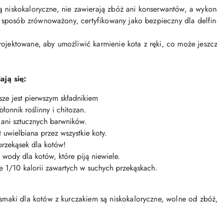
ą niskokaloryczne, nie zawierają zbóż ani konserwantów, a wyko
sposób zrównoważony, certyfikowany jako bezpieczny dla delfi
rojektowane, aby umożliwić karmienie kota z ręki, co może jeszcz
ją się:
sze jest pierwszym składnikiem
łonnik roślinny i chitozan.
w ani sztucznych barwników.
st uwielbiana przez wszystkie koty.
przekąsek dla kotów!
 wody dla kotów, które piją niewiele.
e 1/10 kalorii zawartych w suchych przekąskach.
smaki dla kotów z kurczakiem
są niskokaloryczne, wolne od zbó