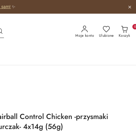
 obrazkiem!
😺
Moje konto
Ulubione
Koszyk
irball Control Chicken -przysmaki
urczak- 4x14g (56g)