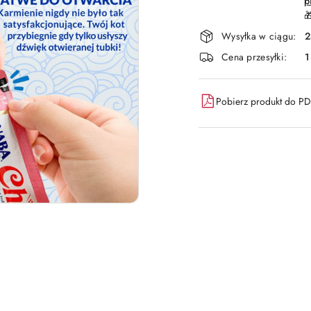
p

Wysyłka w ciągu:
2
Cena przesyłki:
1
Pobierz produkt do P