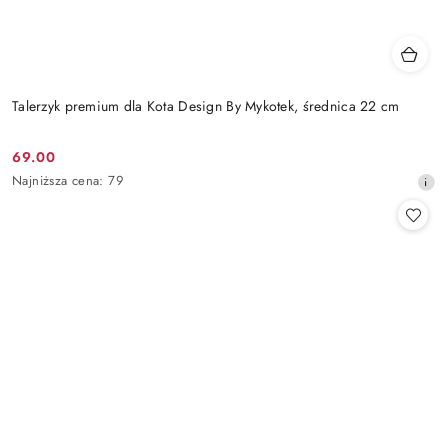
Talerzyk premium dla Kota Design By Mykotek, średnica 22 cm
69.00
Cena
Najniższa
Najniższa cena:
79
promocyjna:
cena
z
30
dni
przed
obniżką