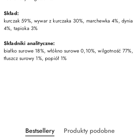
Skład:
kurczak 59%, wywar z kurczaka 30%, marchewka 4%, dynia
4%, tapioka 3%
Składniki analityczne:
białko surowe 18%, włókno surowe 0,10%, wilgotność 77%,
tłuszcz surowy 1%, popiół 1%
Produkty
Produkty
Bestsellery
Produkty podobne
Pomiń karuzelę produktów
o
o