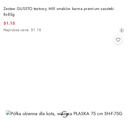
Zestaw GUSSTO testowy, MIX smaków karma premium saszteki
8x85g
51.15
Cena
Najniższa
Najniższa cena:
51.15
promocyjna:
cena
z
30
dni
przed
obniżką