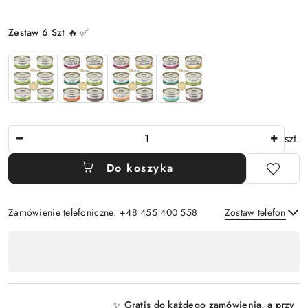
Wariant
Zestaw 6 Szt 🔥 ✅
Ilość
szt.
Do koszyka
Zamówienie telefoniczne: +48 455 400 558
Zostaw telefon
Dostępność
,
Wyślij
płatność
i
✨ Gratis do każdego zamówienia, a przy