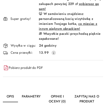
dostawa
zakupach powyżej 229 zł
wybierasz go
sam!
😺 W zamówieniu znajdziesz
Super gratisy!
personalizowaną kocią wizytówkę z
imieniem Twojego kotka,
co miesiąc z
innym pięknym obrazkiem!
🎁 Wszystkie paczki przychodzą pięknie
zapakowane!
Wysyłka w ciągu:
24 godziny
Cena przesyłki:
13.99
Pobierz produkt do PDF
OPIS
PARAMETRY
OPINIE I
ZAPYTAJ NAS O
OCENY (0)
PRODUKT