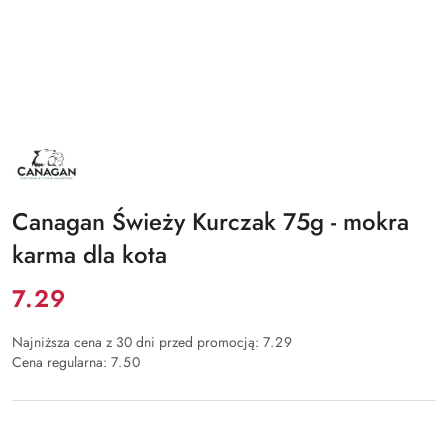
NAZWA
PRODUCENTA:
CANAGAN
Canagan Świeży Kurczak 75g - mokra
karma dla kota
Cena:
7.29
Najniższa cena z 30 dni przed promocją:
7.29
Cena regularna:
7.50