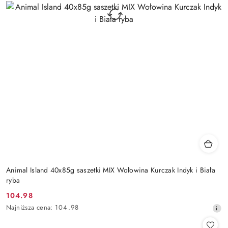
Animal Island 40x85g saszetki MIX Wołowina Kurczak Indyk i Biała
ryba
104.98
Cena
Najniższa
Najniższa cena:
104.98
promocyjna:
cena
z