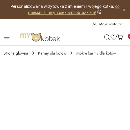
Przejdź do treści głównej
Przejdź do wyszukiwarki
Przejdź do moje konto
Przejdź do menu głównego
Przejdź do opisu produktu
Przejdź do stopki
Personalizowana wizytówka z imieniem Twojego kotka,
co
miesiąc z innym pięknym obrazkiem!
😺
Moje konto
Strona główna
Karmy dla kotów
Mokre karmy dla kotów