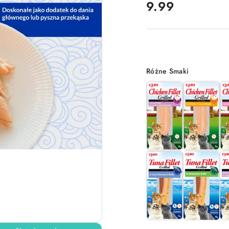
cena:
9.99
Wariant
Różne Smaki