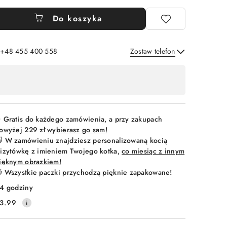
Do koszyka
: +48 455 400 558
Zostaw telefon
Wyślij
 Gratis do każdego zamówienia, a przy zakupach
owyżej 229 zł
wybierasz go sam!
 W zamówieniu znajdziesz personalizowaną kocią
izytówkę z imieniem Twojego kotka,
co miesiąc z innym
ięknym obrazkiem!
 Wszystkie paczki przychodzą pięknie zapakowane!
4 godziny
3.99