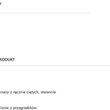
DF
PRODUKT
nany z ręcznie ciętych, starannie
lionie z przegrzebków.