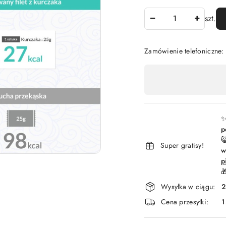
Ilość
szt.
Zamówienie telefoniczne
Dostępność
,
płatność
i
✨
p
dostawa

Super gratisy!
w
p

Wysyłka w ciągu:
2
Cena przesyłki:
1