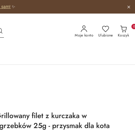
 obrazkiem!
😺
Moje konto
Ulubione
Koszyk
llowany filet z kurczaka w
egrzebków 25g - przysmak dla kota