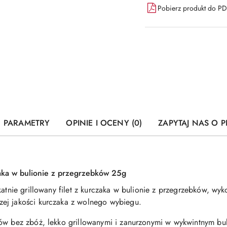
Pobierz produkt do P
PARAMETRY
OPINIE I OCENY (0)
ZAPYTAJ NAS O 
zaka w bulionie z przegrzebków 25g
katnie grillowany filet z kurczaka w bulionie z przegrzebków, wyko
ej jakości kurczaka z wolnego wybiegu.
tów bez zbóż, lekko grillowanymi i zanurzonymi w wykwintnym bu