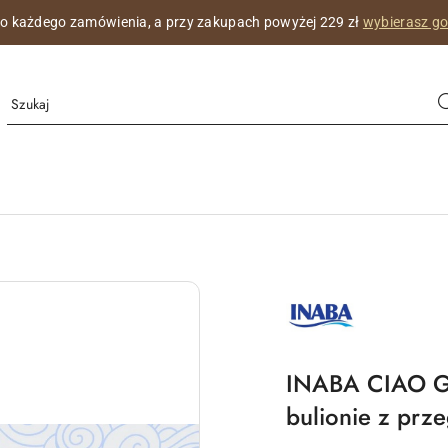
na wizytówka z imieniem Twojego kotka,
co miesiąc z innym pięknym
MARKA
INABA
LOGO
PRODUCENTA
INABA CIAO Gri
bulionie z prz