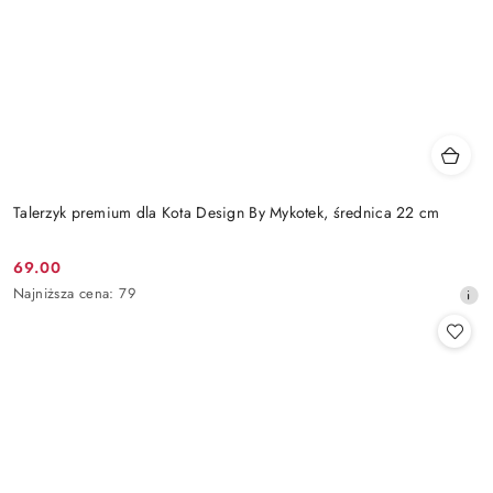
Talerzyk premium dla Kota Design By Mykotek, średnica 22 cm
69.00
Cena
Najniższa
Najniższa cena:
79
promocyjna:
cena
z
30
dni
przed
obniżką