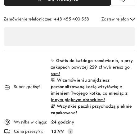
Zamówienie telefoniczne: +48 455 400 558
Zostaw telefon
Dostępność
,
Wyślij
płatność
i
✨ Gratis do każdego zamówienia, a przy
dostawa
zakupach powyżej 229 zł
wybierasz go
sam!
😺 W zamówieniu znajdziesz
Super gratisy!
personalizowaną kocią wizytówkę z
imieniem Twojego kotka,
co miesiąc z
innym pięknym obrazkiem!
🎁 Wszystkie paczki przychodzą pięknie
zapakowane!
Wysyłka w ciągu:
24 godziny
Cena przesyłki:
13.99