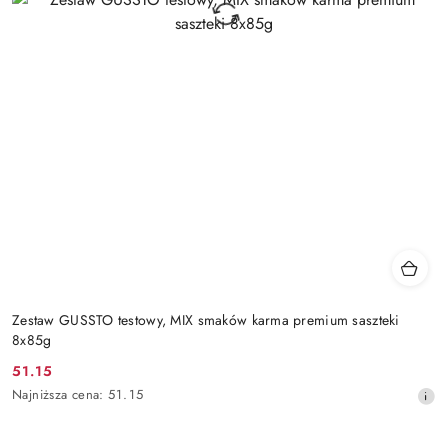
Zestaw GUSSTO testowy, MIX smaków karma premium saszteki
8x85g
51.15
Cena
Najniższa
Najniższa cena:
51.15
promocyjna:
cena
z
30