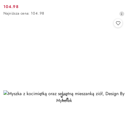
104.98
Cena
Najniższa
Najniższa cena:
104.98
promocyjna:
cena
z
30
dni
przed
obniżką