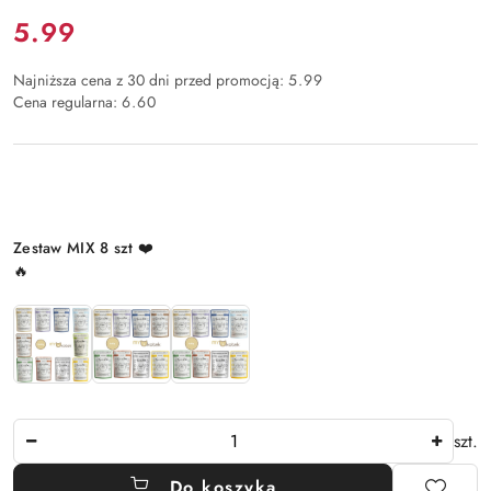
Cena:
5.99
Najniższa cena z 30 dni przed promocją:
5.99
Cena regularna:
6.60
Wariant
Zestaw MIX 8 szt ❤️
🔥
Ilość
szt.
Do koszyka