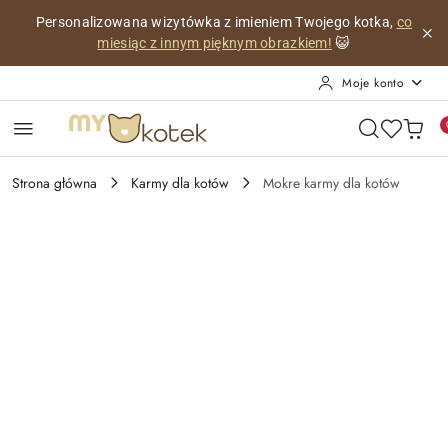
Przejdź do treści głównej
Przejdź do wyszukiwarki
Przejdź do moje konto
Przejdź do menu głównego
Przejdź do opisu produktu
Przejdź do stopki
Personalizowana wizytówka z imieniem Twojego kotka,
co
miesiąc z innym pięknym obrazkiem!
😺
Moje konto
Strona główna
Karmy dla kotów
Mokre karmy dla kotów