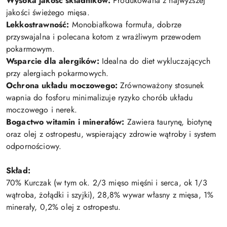
Wysoka jakość składników:
Produkowana z najwyższej
jakości świeżego mięsa.
Lekkostrawność:
Monobiałkowa formuła, dobrze
przyswajalna i polecana kotom z wrażliwym przewodem
pokarmowym.
Wsparcie dla alergików:
Idealna do diet wykluczających
przy alergiach pokarmowych.
Ochrona układu moczowego:
Zrównoważony stosunek
wapnia do fosforu minimalizuje ryzyko chorób układu
moczowego i nerek.
Bogactwo witamin i minerałów:
Zawiera taurynę, biotynę
oraz olej z ostropestu, wspierający zdrowie wątroby i system
odpornościowy.
Skład:
70% Kurczak (w tym ok. 2/3 mięso mięśni i serca, ok 1/3
wątroba, żołądki i szyjki), 28,8% wywar własny z mięsa, 1%
minerały, 0,2% olej z ostropestu.