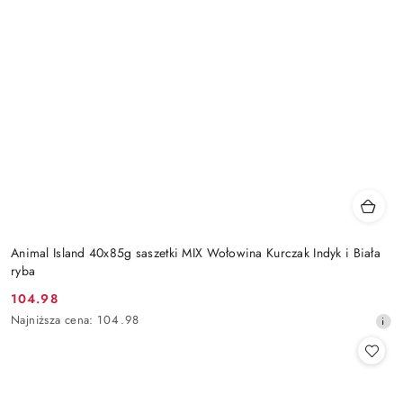
Animal Island 40x85g saszetki MIX Wołowina Kurczak Indyk i Biała
ryba
104.98
Cena
Najniższa
Najniższa cena:
104.98
promocyjna:
cena
z
30
dni
przed