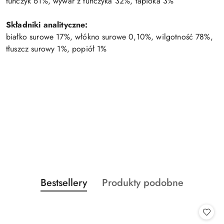
tuńczyk 61%, wywar z tuńczyka 32%, tapioka 3%
Składniki analityczne:
białko surowe 17%, włókno surowe 0,10%, wilgotność 78%,
tłuszcz surowy 1%, popiół 1%
Produkty
Produkty
Bestsellery
Produkty podobne
Pomiń karuzelę produktów
o
o
statusie:
statusie: