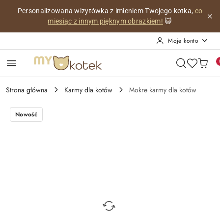
Przejdź do treści głównej
Przejdź do wyszukiwarki
Przejdź do moje konto
Przejdź do menu głównego
Przejdź do opisu produktu
Przejdź do stopki
Personalizowana wizytówka z imieniem Twojego kotka,
co
miesiąc z innym pięknym obrazkiem!
😺
Moje konto
Strona główna
Karmy dla kotów
Mokre karmy dla kotów
Nowość