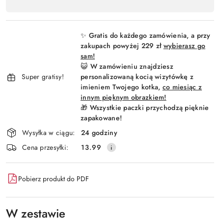
,
Wyślij
płatność
i
✨ Gratis do każdego zamówienia, a przy
dostawa
zakupach powyżej 229 zł
wybierasz go
sam!
😺 W zamówieniu znajdziesz
Super gratisy!
personalizowaną kocią wizytówkę z
imieniem Twojego kotka,
co miesiąc z
innym pięknym obrazkiem!
🎁 Wszystkie paczki przychodzą pięknie
zapakowane!
Wysyłka w ciągu:
24 godziny
Cena przesyłki:
13.99
Pobierz produkt do PDF
W zestawie