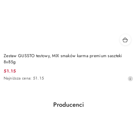
Zestaw GUSSTO testowy, MIX smaków karma premium saszteki
8x85g
51.15
Cena
Najniższa
Najniższa cena:
51.15
promocyjna:
cena
z
30
dni
Producenci
przed
Pomiń karuzelę producentów
obniżką