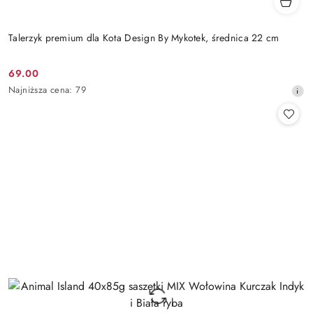
Talerzyk premium dla Kota Design By Mykotek, średnica 22 cm
69.00
Cena
Najniższa
Najniższa cena:
79
promocyjna:
cena
z
30
dni
przed
obniżką