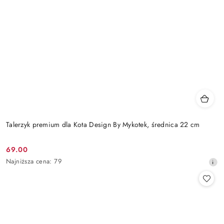
Talerzyk premium dla Kota Design By Mykotek, średnica 22 cm
69.00
Cena
Najniższa
Najniższa cena:
79
promocyjna:
cena
z
30
dni
przed
obniżką