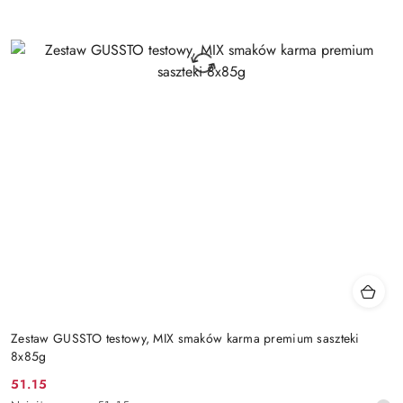
Zestaw GUSSTO testowy, MIX smaków karma premium saszteki
8x85g
51.15
Cena