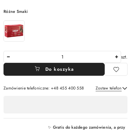
Wariant
Różne Smaki
Ilość
szt.
Do koszyka
Zamówienie telefoniczne: +48 455 400 558
Zostaw telefon
Dostępność
,
Wyślij
płatność
i
✨ Gratis do każdego zamówienia, a przy