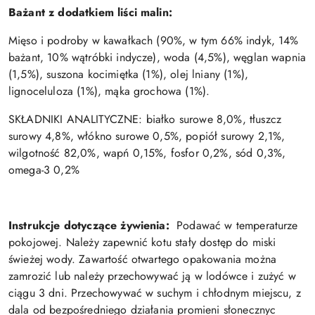
Bażant z dodatkiem liści malin:
Mięso i podroby w kawałkach (90%, w tym 66% indyk, 14%
bażant, 10% wątróbki indycze), woda (4,5%), węglan wapnia
(1,5%), suszona kocimiętka (1%), olej lniany (1%),
lignoceluloza (1%), mąka grochowa (1%).
SKŁADNIKI ANALITYCZNE: białko surowe 8,0%, tłuszcz
surowy 4,8%, włókno surowe 0,5%, popiół surowy 2,1%,
wilgotność 82,0%, wapń 0,15%, fosfor 0,2%, sód 0,3%,
omega-3 0,2%
Instrukcje dotyczące żywienia:
Podawać w temperaturze
pokojowej. Należy zapewnić kotu stały dostęp do miski
świeżej wody. Zawartość otwartego opakowania można
zamrozić lub należy przechowywać ją w lodówce i zużyć w
ciągu 3 dni. Przechowywać w suchym i chłodnym miejscu, z
dala od bezpośredniego działania promieni słonecznyc