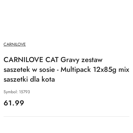
NAZWA
CARNILOVE
PRODUCENTA:
CARNILOVE CAT Gravy zestaw
saszetek w sosie - Multipack 12x85g mix
saszetki dla kota
Symbol:
15793
cena:
61.99