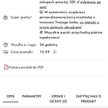
dostawa
zakupach powyżej 229 zł
wybierasz go
sam!
😺 W zamówieniu znajdziesz
Super gratisy!
personalizowaną kocią wizytówkę z
imieniem Twojego kotka,
co miesiąc z
innym pięknym obrazkiem!
🎁 Wszystkie paczki przychodzą pięknie
zapakowane!
Wysyłka w ciągu:
24 godziny
Cena przesyłki:
13.99
Pobierz produkt do PDF
OPIS
PARAMETRY
OPINIE I
ZAPYTAJ NAS O
OCENY (0)
PRODUKT