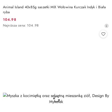
Animal Island 40x85g saszetki MIX Wołowina Kurczak Indyk i Biała
ryba
104.98
Cena
Najniższa
Najniższa cena:
104.98
promocyjna:
cena
z
30
dni
przed
obniżką