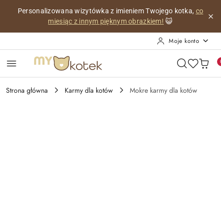
Przejdź do treści głównej
Przejdź do wyszukiwarki
Przejdź do moje konto
Przejdź do menu głównego
Przejdź do opisu produktu
Przejdź do stopki
Personalizowana wizytówka z imieniem Twojego kotka,
co
miesiąc z innym pięknym obrazkiem!
😺
Moje konto
Strona główna
Karmy dla kotów
Mokre karmy dla kotów