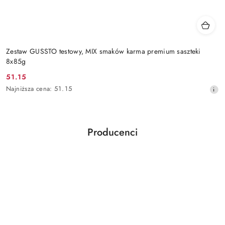
Zestaw GUSSTO testowy, MIX smaków karma premium saszteki
8x85g
51.15
Cena
Najniższa
Najniższa cena:
51.15
promocyjna:
cena
z
30
dni
Producenci
przed
Pomiń karuzelę producentów
obniżką