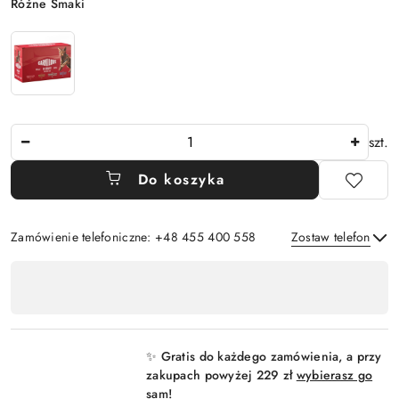
Wariant
Różne Smaki
Ilość
szt.
Do koszyka
Zamówienie telefoniczne: +48 455 400 558
Zostaw telefon
Dostępność
,
Wyślij
płatność
i
✨ Gratis do każdego zamówienia, a przy
dostawa
zakupach powyżej 229 zł
wybierasz go
sam!