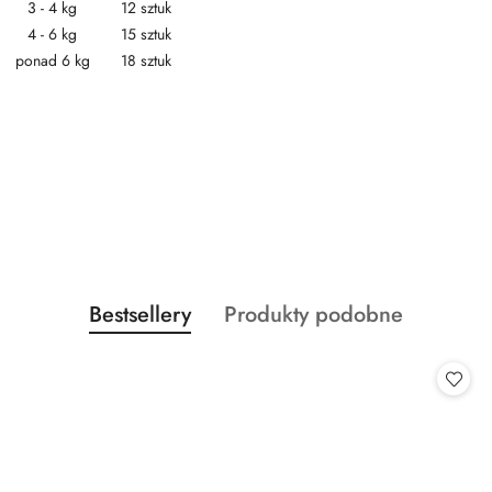
3 - 4 kg
12 sztuk
4 - 6 kg
15 sztuk
ponad 6 kg
18 sztuk
Produkty
Produkty
Bestsellery
Produkty podobne
Pomiń karuzelę produktów
o
o
statusie:
statusie: