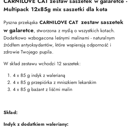
CARNILOVE CAT zestaw saszetek w galaretce -
Multipack 12x85g mix saszetki dla kota
zestaw saszetek
Pyszna przekąska
CARNILOVE CAT
w galaretce
, stworzona z myślą o wszystkich kotach.
Dodatkowo wzbogacona leśnymi malinami - naturalnym
źródłem antyoksydantów, które wspierają odporność i
zdrowie Twojego pupila.
W skład zestawu wchodzi 12 saszetek:
4 x 85 g indyk z walerianą
4 x 85 g przepiórka z mniszkiem lekarskim
4 x 85 g bażant z liśćmi malin
Skład:
Indyk z dodatkiem waleriany: