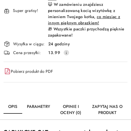
😺 W zamówieniu znajdziesz
Super gratisy!
personalizowaną kocią wizytówkę z
imieniem Twojego kotka,
co miesiąc z
innym pięknym obrazkiem!
🎁 Wszystkie paczki przychodzą pięknie
zapakowane!
Wysyłka w ciągu:
24 godziny
Cena przesyłki:
13.99
Pobierz produkt do PDF
OPIS
PARAMETRY
OPINIE I
ZAPYTAJ NAS O
OCENY (0)
PRODUKT