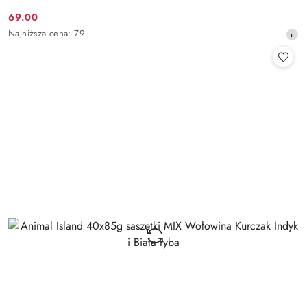
69.00
Cena
Najniższa
Najniższa cena:
79
promocyjna:
cena
z
30
dni
przed
obniżką