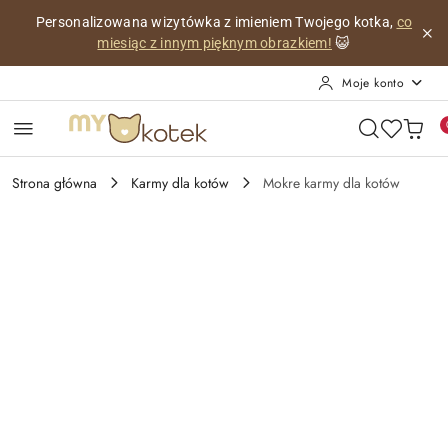
Przejdź do treści głównej
Przejdź do wyszukiwarki
Przejdź do moje konto
Przejdź do menu głównego
Przejdź do opisu produktu
Przejdź do stopki
Personalizowana wizytówka z imieniem Twojego kotka,
co
miesiąc z innym pięknym obrazkiem!
😺
Moje konto
Strona główna
Karmy dla kotów
Mokre karmy dla kotów