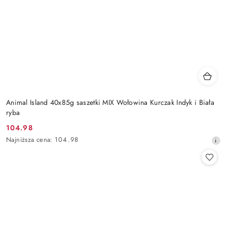
Animal Island 40x85g saszetki MIX Wołowina Kurczak Indyk i Biała
ryba
104.98
Cena
Najniższa
Najniższa cena:
104.98
promocyjna:
cena
z
30
dni
przed
obniżką