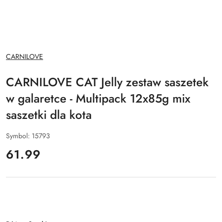
NAZWA
CARNILOVE
PRODUCENTA:
CARNILOVE CAT Jelly zestaw saszetek
w galaretce - Multipack 12x85g mix
saszetki dla kota
Symbol:
15793
cena:
61.99