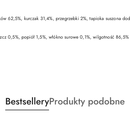
ów 62,5%, kurczak 31,4%, przegrzebki 2%, tapioka suszona doda
łuszcz 0,5%, popiół 1,5%, włókno surowe 0,1%, wilgotność 86,5%
Produkty
Produkty
Bestsellery
Produkty podobne
o
o
statusie:
statusie: