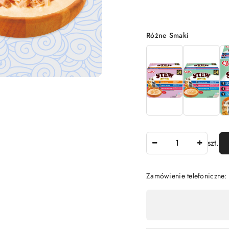
Wariant
Różne Smaki
Ilość
szt.
Zamówienie telefoniczne
Dostępność
,