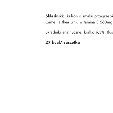
Składniki
: bulion o smaku przegrzebk
Camellia thea Link, witamina E 560mg
Składniki analityczne: białko 9,3%, t
27 kcal/ saszetka
Pomiń karuzelę produktów