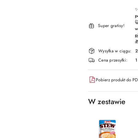
płatność
i
✨
p
dostawa

Super gratisy!
w
p

Wysyłka w ciągu:
2
Cena przesyłki:
1
Pobierz produkt do P
W zestawie