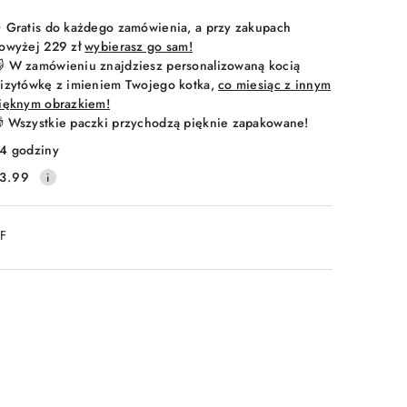
 Gratis do każdego zamówienia, a przy zakupach
owyżej 229 zł
wybierasz go sam!
 W zamówieniu znajdziesz personalizowaną kocią
izytówkę z imieniem Twojego kotka,
co miesiąc z innym
ięknym obrazkiem!
 Wszystkie paczki przychodzą pięknie zapakowane!
4 godziny
3.99
DF