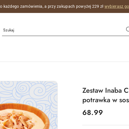
na wizytówka z imieniem Twojego kotka,
co miesiąc z innym pięknym
Zestaw Inaba C
potrawka w sos
cena:
68.99