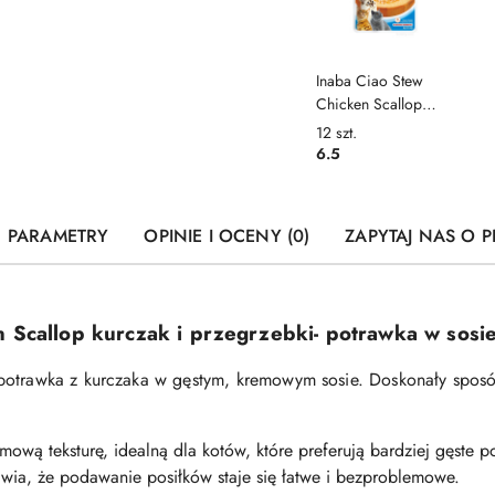
Inaba Ciao Stew
Chicken Scallop
kurczak i
12
szt.
przegrzebki - zupka
6.5
potrawka w sosie dla
kota 40g
PARAMETRY
OPINIE I OCENY (0)
ZAPYTAJ NAS O 
 Scallop kurczak i przegrzebki
- potrawka w sosi
potrawka z kurczaka w gęstym, kremowym sosie. Doskonały spos
ową teksturę, idealną dla kotów, które preferują bardziej gęste po
wia, że podawanie posiłków staje się łatwe i bezproblemowe.