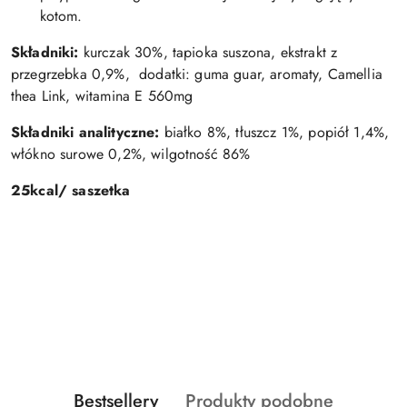
kotom.
Składniki:
kurczak 30%, tapioka suszona, ekstrakt z
przegrzebka 0,9%, dodatki: guma guar, aromaty, Camellia
thea Link, witamina E 560mg
Składniki analityczne:
białko 8%, tłuszcz 1%, popiół 1,4%,
włókno surowe 0,2%, wilgotność 86%
25kcal/ saszetka
Produkty
Produkty
Bestsellery
Produkty podobne