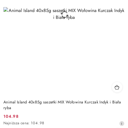
Animal Island 40x85g saszetki MIX Wołowina Kurczak Indyk i Biała
ryba
104.98
Cena
Najniższa
Najniższa cena:
104.98
promocyjna:
cena