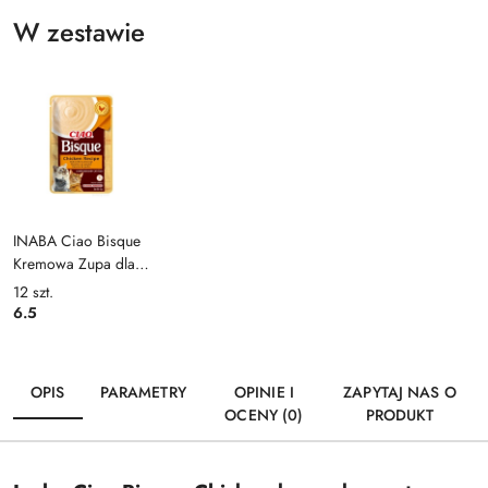
W zestawie
INABA Ciao Bisque
Kremowa Zupa dla
kotów kurczak 40g
12
szt.
6.5
OPIS
PARAMETRY
OPINIE I
ZAPYTAJ NAS O
OCENY (0)
PRODUKT