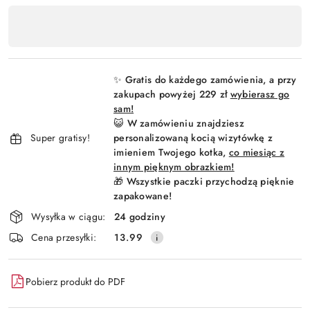
Dostępność
,
Wyślij
płatność
i
✨ Gratis do każdego zamówienia, a przy
dostawa
zakupach powyżej 229 zł
wybierasz go
sam!
😺 W zamówieniu znajdziesz
Super gratisy!
personalizowaną kocią wizytówkę z
imieniem Twojego kotka,
co miesiąc z
innym pięknym obrazkiem!
🎁 Wszystkie paczki przychodzą pięknie
zapakowane!
Wysyłka w ciągu:
24 godziny
Cena przesyłki:
13.99
Pobierz produkt do PDF