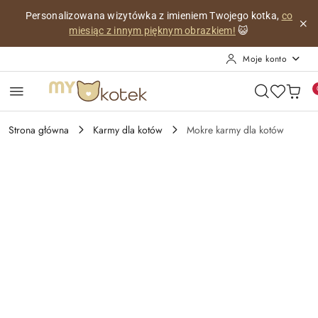
Przejdź do treści głównej
Przejdź do wyszukiwarki
Przejdź do moje konto
Przejdź do menu głównego
Przejdź do opisu produktu
Przejdź do stopki
Personalizowana wizytówka z imieniem Twojego kotka,
co
miesiąc z innym pięknym obrazkiem!
😺
Moje konto
Strona główna
Karmy dla kotów
Mokre karmy dla kotów