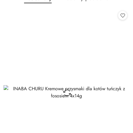
Pomiń karuzelę produktów
o
o
statusie:
statusie: