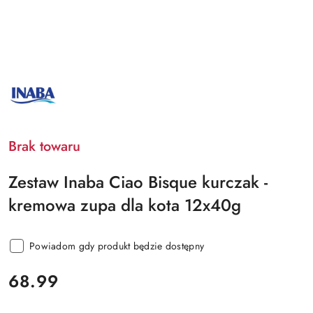
MARKA
INABA
LOGO
PRODUCENTA
Brak towaru
Zestaw Inaba Ciao Bisque kurczak -
kremowa zupa dla kota 12x40g
Powiadom gdy produkt będzie dostępny
cena:
68.99