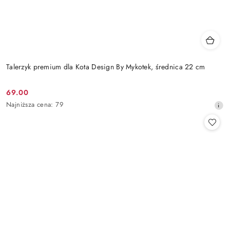
Talerzyk premium dla Kota Design By Mykotek, średnica 22 cm
69.00
Cena
Najniższa
Najniższa cena:
79
promocyjna:
cena
z
30
dni
przed
obniżką