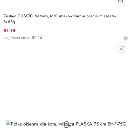
Zestaw GUSSTO testowy, MIX smaków karma premium saszteki
8x85g
51.15
Cena
Najniższa
Najniższa cena:
51.15
promocyjna:
cena
z
30
dni
przed
obniżką