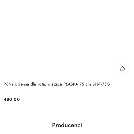
Półka okienna dla kota, wisząca PŁASKA 75 cm SH-F-75G
480.00
Cena:
Producenci
Pomiń karuzelę producentów