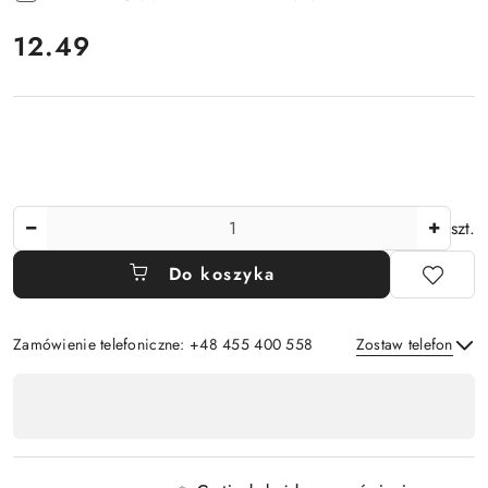
cena:
12.49
Ilość
szt.
Do koszyka
Zamówienie telefoniczne: +48 455 400 558
Zostaw telefon
Dostępność
,
Wyślij
płatność
i