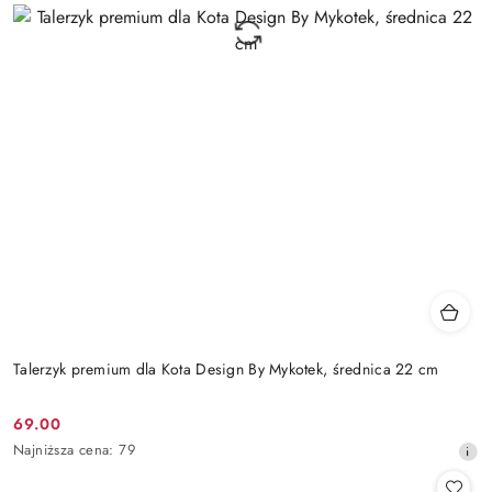
Talerzyk premium dla Kota Design By Mykotek, średnica 22 cm
69.00
Cena
Najniższa
Najniższa cena:
79
promocyjna:
cena
z