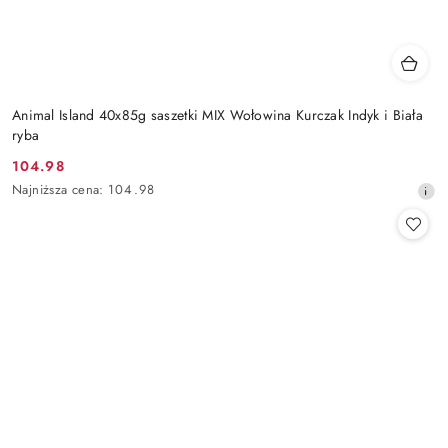
Animal Island 40x85g saszetki MIX Wołowina Kurczak Indyk i Biała
ryba
104.98
Cena
Najniższa
Najniższa cena:
104.98
promocyjna:
cena
z
30
dni
przed
obniżką