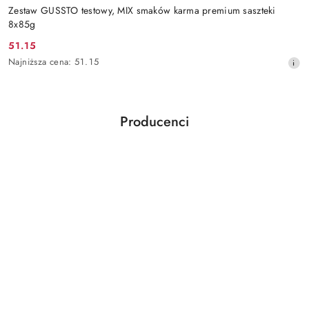
Zestaw GUSSTO testowy, MIX smaków karma premium saszteki
8x85g
51.15
Cena
Najniższa
Najniższa cena:
51.15
promocyjna:
cena
z
30
dni
Producenci
przed
Pomiń karuzelę producentów
obniżką