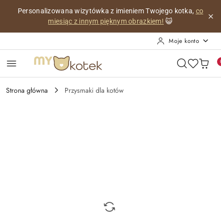
Przejdź do treści głównej
Przejdź do wyszukiwarki
Przejdź do moje konto
Przejdź do menu głównego
Przejdź do opisu produktu
Przejdź do stopki
Personalizowana wizytówka z imieniem Twojego kotka,
co
miesiąc z innym pięknym obrazkiem!
😺
Moje konto
Strona główna
Przysmaki dla kotów