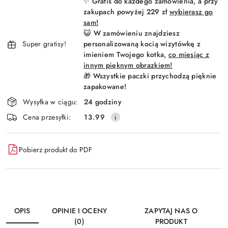
✨ Gratis do każdego zamówienia, a przy
dostawa
zakupach powyżej 229 zł
wybierasz go
sam!
😺 W zamówieniu znajdziesz
Super gratisy!
personalizowaną kocią wizytówkę z
imieniem Twojego kotka,
co miesiąc z
innym pięknym obrazkiem!
🎁 Wszystkie paczki przychodzą pięknie
zapakowane!
Wysyłka w ciągu:
24 godziny
Cena przesyłki:
13.99
Pobierz produkt do PDF
OPIS
OPINIE I OCENY
ZAPYTAJ NAS O
(0)
PRODUKT