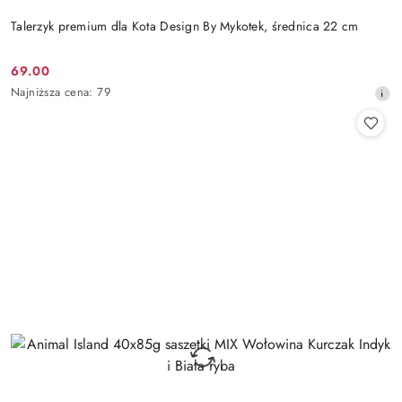
Talerzyk premium dla Kota Design By Mykotek, średnica 22 cm
69.00
Cena
Najniższa
Najniższa cena:
79
promocyjna:
cena
z
30
dni
przed
obniżką