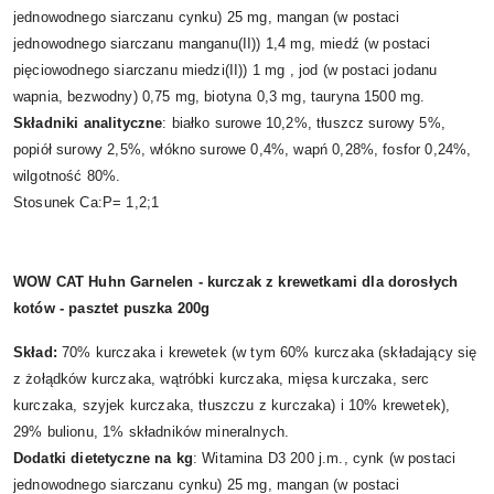
jednowodnego siarczanu cynku) 25 mg, mangan (w postaci
jednowodnego siarczanu manganu(II)) 1,4 mg, miedź (w postaci
pięciowodnego siarczanu miedzi(II)) 1 mg , jod (w postaci jodanu
wapnia, bezwodny) 0,75 mg, biotyna 0,3 mg, tauryna 1500 mg.
Składniki analityczne
: białko surowe 10,2%, tłuszcz surowy 5%,
popiół surowy 2,5%, włókno surowe 0,4%, wapń 0,28%, fosfor 0,24%,
wilgotność 80%.
Stosunek Ca:P= 1,2;1
WOW CAT Huhn Garnelen - kurczak z krewetkami dla dorosłych
kotów - pasztet puszka 200g
Skład:
70% kurczaka i krewetek (w tym 60% kurczaka (składający się
z żołądków kurczaka, wątróbki kurczaka, mięsa kurczaka, serc
kurczaka, szyjek kurczaka, tłuszczu z kurczaka) i 10% krewetek),
29% bulionu, 1% składników mineralnych.
Dodatki dietetyczne na kg
: Witamina D3 200 j.m., cynk (w postaci
jednowodnego siarczanu cynku) 25 mg, mangan (w postaci