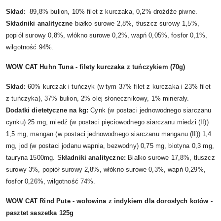
Skład:
89,8% bulion, 10% filet z kurczaka, 0,2% drożdże piwne.
Składniki analityczne
białko surowe 2,8%, tłuszcz surowy 1,5%,
popiół surowy 0,8%, włókno surowe 0,2%, wapń 0,05%, fosfor 0,1%,
wilgotność 94%.
WOW CAT Huhn Tuna - filety kurczaka z tuńczykiem (70g)
Skład:
60% kurczak i tuńczyk (w tym 37% filet z kurczaka i 23% filet
z tuńczyka), 37% bulion, 2% olej słonecznikowy, 1% minerały.
Dodatki dietetyczne na kg:
Cynk (w postaci jednowodnego siarczanu
cynku) 25 mg, miedź (w postaci pięciowodnego siarczanu miedzi (II))
1,5 mg, mangan (w postaci jednowodnego siarczanu manganu (II)) 1,4
mg, jod (w postaci jodanu wapnia, bezwodny) 0,75 mg, biotyna 0,3 mg,
tauryna 1500mg. S
kładniki analityczne:
Białko surowe 17,8%, tłuszcz
surowy 3%, popiół surowy 2,8%, włókno surowe 0,3%, wapń 0,29%,
fosfor 0,26%, wilgotność 74%.
WOW CAT Rind Pute - wołowina z indykiem dla dorosłych kotów -
pasztet saszetka 125g