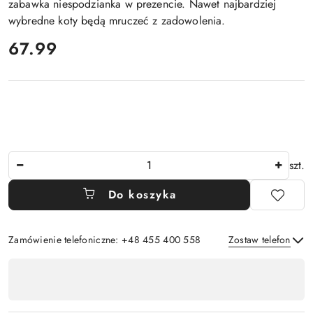
zabawka niespodzianka w prezencie. Nawet najbardziej
wybredne koty będą mruczeć z zadowolenia.
cena:
67.99
Ilość
szt.
Do koszyka
Zamówienie telefoniczne: +48 455 400 558
Zostaw telefon
Dostępność
,
Wyślij
płatność