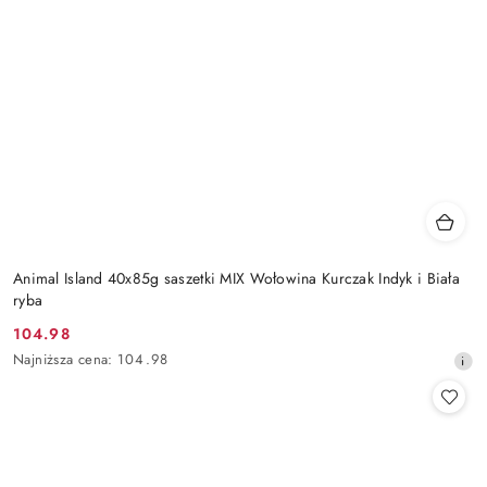
Animal Island 40x85g saszetki MIX Wołowina Kurczak Indyk i Biała
ryba
104.98
Cena
Najniższa
Najniższa cena:
104.98
promocyjna:
cena
z
30
dni
przed
obniżką