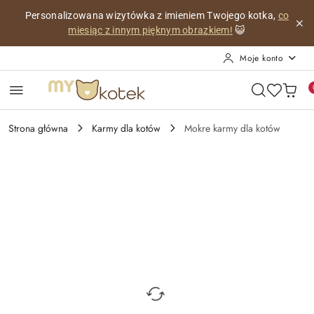
Przejdź do treści głównej
Przejdź do wyszukiwarki
Przejdź do moje konto
Przejdź do menu głównego
Przejdź do opisu produktu
Przejdź do stopki
Personalizowana wizytówka z imieniem Twojego kotka,
co
miesiąc z innym pięknym obrazkiem!
😺
Moje konto
Strona główna
Karmy dla kotów
Mokre karmy dla kotów