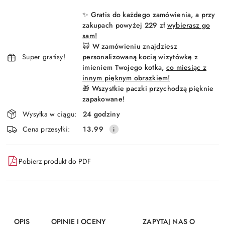
i
✨ Gratis do każdego zamówienia, a przy
dostawa
zakupach powyżej 229 zł
wybierasz go
sam!
😺 W zamówieniu znajdziesz
Super gratisy!
personalizowaną kocią wizytówkę z
imieniem Twojego kotka,
co miesiąc z
innym pięknym obrazkiem!
🎁 Wszystkie paczki przychodzą pięknie
zapakowane!
Wysyłka w ciągu:
24 godziny
Cena przesyłki:
13.99
Pobierz produkt do PDF
OPIS
OPINIE I OCENY
ZAPYTAJ NAS O