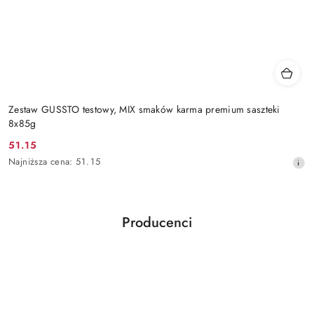
Zestaw GUSSTO testowy, MIX smaków karma premium saszteki
8x85g
51.15
Cena
Najniższa
Najniższa cena:
51.15
promocyjna:
cena
z
30
dni
Producenci
przed
Pomiń karuzelę producentów
obniżką