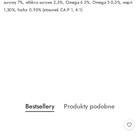
surowy 7%, włókno surowe 2,5%, Omega 6 2%, Omega 3 0,5%, wapń
1,30%, fosfor 0,95% (stosunek CA:P 1, 4:1)
Produkty
Produkty
Bestsellery
Produkty podobne
Pomiń karuzelę produktów
o
o
statusie:
statusie: