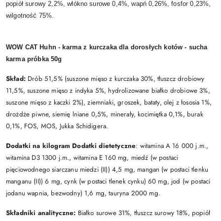
popiół surowy 2,2%, włókno surowe 0,4%, wapń 0,26%, fosfor 0,23%,
wilgotność 75%.
WOW CAT Huhn - karma z kurczaka dla dorosłych kotów - sucha
karma próbka 50g
Skład:
Drób 51,5% (suszone mięso z kurczaka 30%, tłuszcz drobiowy
11,5%, suszone mięso z indyka 5%, hydrolizowane białko drobiowe 3%,
suszone mięso z kaczki 2%), ziemniaki, groszek, bataty, olej z łososia 1%,
drożdże piwne, siemię lniane 0,5%, minerały, kocimiętka 0,1%, burak
0,1%, FOS, MOS, Jukka Schidigera.
Dodatki na kilogram Dodatki dietetyczne
: witamina A 16 000 j.m.,
witamina D3 1300 j.m., witamina E 160 mg, miedź (w postaci
pięciowodnego siarczanu miedzi (II)) 4,5 mg, mangan (w postaci tlenku
manganu (II)) 6 mg, cynk (w postaci tlenek cynku) 60 mg, jod (w postaci
jodanu wapnia, bezwodny) 1,6 mg, tauryna 2000 mg.
Składniki analityczne:
Białko surowe 31%, tłuszcz surowy 18%, popiół