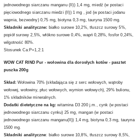
jednowodnego siarczanu manganu (II)) 1,4 mg, miedź (w postaci
pięciowodnego siarczanu miedzi (II)) 1 mg , jod (w postaci jodanu
wapnia, bezwodny) 0,75 mg, biotyna 0,3 mg, tauryna 1500 mg.
Składniki analityczne:
białko surowe 10,2%, tłuszcz surowy 5%,
popiół surowy 2,5%, włókno surowe 0,4%, wapń 0,28%, fosfor 0,24%,
wilgotność 80%.
Stosunek Ca:P=1,2:1
WOW CAT RIND Pur - wołowina dla dorosłych kotów - pasztet
puszka 200g
Skład:
Wołowina 70% (składająca się z serc wołowych, wątroby
wołowej, wołowiny, płuc wołowych, wymion wołowych), 29% bulionu,
1% składników mineralnych.
Dodatki dietetyczne na kg:
witamina D3 200 j.m., cynk (w postaci
jednowodnego siarczanu cynku) 25 mg, mangan (w postaci
jednowodnego siarczanu manganu(II)) 1,4 mg, biotyna 0,3 mg, tauryna
1500 mg.
Składniki analityczne
: białko surowe 10,8%, tłuszcz surowy 8,5%,