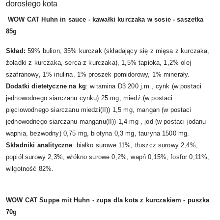
dorosłego kota
WOW CAT Huhn in sauce - kawałki kurczaka w sosie - saszetka
85g
Skład:
59% bulion, 35% kurczak (składający się z mięsa z kurczaka,
żołądki z kurczaka, serca z kurczaka), 1,5% tapioka, 1,2% olej
szafranowy, 1% inulina, 1% proszek pomidorowy, 1% minerały.
Dodatki dietetyczne na kg
: witamina D3 200 j.m., cynk (w postaci
jednowodnego siarczanu cynku) 25 mg, miedź (w postaci
pięciowodnego siarczanu miedzi(II)) 1,5 mg, mangan (w postaci
jednowodnego siarczanu manganu(II)) 1,4 mg , jod (w postaci jodanu
wapnia, bezwodny) 0,75 mg, biotyna 0,3 mg, tauryna 1500 mg.
Składniki analityczne
: białko surowe 11%, tłuszcz surowy 2,4%,
popiół surowy 2,3%, włókno surowe 0,2%, wapń 0,15%, fosfor 0,11%,
wilgotność 82%.
WOW CAT Suppe mit Huhn - zupa dla kota z kurczakiem - puszka
70g