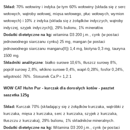
Skład:
70% wołowiny i indyka (w tym 60% wołowiny (składa się z serc
wołowych, wątroby wołowej, mięsa wołowego, płuc wołowych, wymion
wołowych) i 10% z indyka (składa się z żołądków indyczych, wątroby
indyczej, szyjek indyczych)), 29% bulionu, 1% minerałów.
Dodatki dietetyczne na kg:
witamina D3 200 j.m., cynk (w postaci
jednowodnego siarczanu cynku) 25 mg, mangan (w postaci
jednowodnego siarczanu manganu(II)) 1,4 mg, biotyna 0,3 mg, tauryna
1500 mg.
Składniki analityczne
: białko surowe 10,6%, tłuszcz surowy 8%,
popiół surowy 2,8%, włókno surowe 0,4%, wapń 0,28%, fosfor 0,24%,
wilgotność 76%. Stosunek Ca:P= 1,2:1
WOW CAT Huhn Pur - kurczak dla dorosłych kotów - pasztet
saszetka 125g
Skład:
Kurczak 70% (składający się z żołądków kurczaka, wątróbki z
kurczaka, mięsa z kurczaka, serc z kurczaka, szyjek z kurczaka,
tłuszczu z kurczaka), 29% bulionu, 1% składników mineralnych.
Dodatki dietetyczne na kg:
Witamina D3 200 j.m., cynk (w postaci