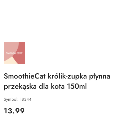
NAZWA
PRODUCENTA:
SMOOTHIECAT
SmoothieCat królik-zupka płynna
przekąska dla kota 150ml
Symbol:
18344
cena:
13.99