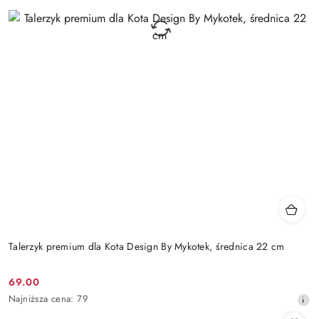
Talerzyk premium dla Kota Design By Mykotek, średnica 22 cm
69.00
Cena
Najniższa
Najniższa cena:
79
promocyjna:
cena