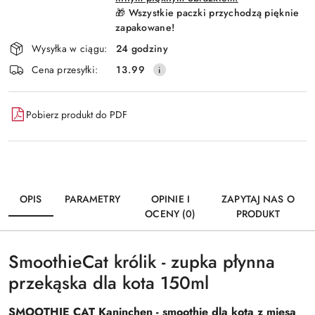
🎁 Wszystkie paczki przychodzą pięknie
zapakowane!
Wysyłka w ciągu:
24 godziny
Cena przesyłki:
13.99
Pobierz produkt do PDF
OPIS
PARAMETRY
OPINIE I
ZAPYTAJ NAS O
OCENY (0)
PRODUKT
SmoothieCat królik - zupka płynna
przekąska dla kota 150ml
SMOOTHIE CAT Kaninchen - smoothie dla kota z mięsa