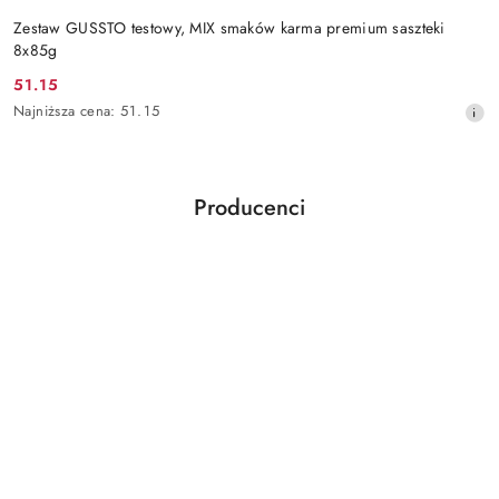
Zestaw GUSSTO testowy, MIX smaków karma premium saszteki
8x85g
51.15
Cena
Najniższa
Najniższa cena:
51.15
promocyjna:
cena
z
30
dni
Producenci
przed
Pomiń karuzelę producentów
obniżką