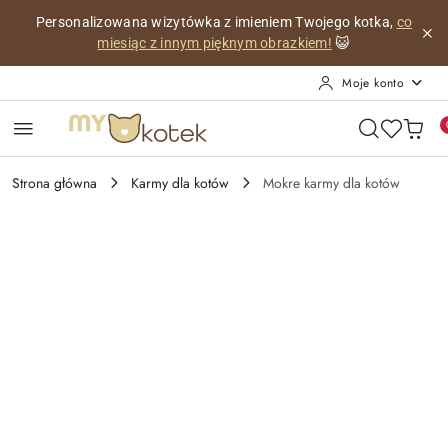
Przejdź do treści głównej
Przejdź do wyszukiwarki
Przejdź do moje konto
Przejdź do menu głównego
Przejdź do opisu produktu
Przejdź do stopki
Personalizowana wizytówka z imieniem Twojego kotka,
co
miesiąc z innym pięknym obrazkiem!
😺
Moje konto
Strona główna
Karmy dla kotów
Mokre karmy dla kotów