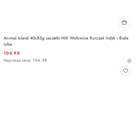
Animal Island 40x85g saszetki MIX Wołowina Kurczak Indyk i Biała
ryba
104.98
Cena
Najniższa
Najniższa cena:
104.98
promocyjna:
cena
z
30
dni
przed
obniżką