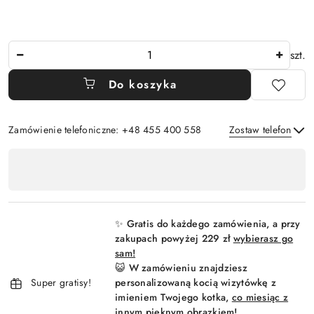
Ilość
szt.
Do koszyka
Zamówienie telefoniczne: +48 455 400 558
Zostaw telefon
Dostępność
,
Wyślij
płatność
i
✨ Gratis do każdego zamówienia, a przy
dostawa
zakupach powyżej 229 zł
wybierasz go
sam!
😺 W zamówieniu znajdziesz
Super gratisy!
personalizowaną kocią wizytówkę z
imieniem Twojego kotka,
co miesiąc z
innym pięknym obrazkiem!