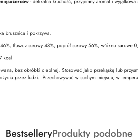
 mięsożerców
- delikatna kruchość, przyjemny aromat i wyjątkowa
a brusznica i pokrzywa.
e 46%, tłuszcz surowy 43%, popiół surowy 56%, włókno surowe 
7 kcal
zowana, bez obróbki cieplnej. Stosować jako przekąskę lub przysm
pożycia przez ludzi. Przechowywać w suchym miejscu, w temper
Produkty
Produkty
Bestsellery
Produkty podobne