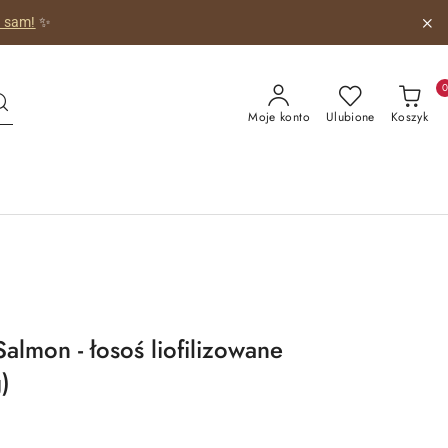
 obrazkiem!
😺
Moje konto
Ulubione
Koszyk
lmon - łosoś liofilizowane
)