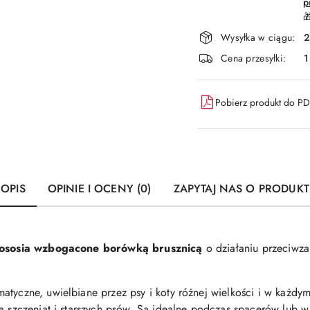
p

Wysyłka w ciągu:
2
Cena przesyłki:
1
Pobierz produkt do P
OPIS
OPINIE I OCENY (0)
ZAPYTAJ NAS O PRODUKT
łososia wzbogacone borówką brusznicą
o działaniu przeciwz
atyczne, uwielbiane przez psy i koty różnej wielkości i w każdym
a szczeniąt i starszych psów. Są idealne podczas spacerów lub w 