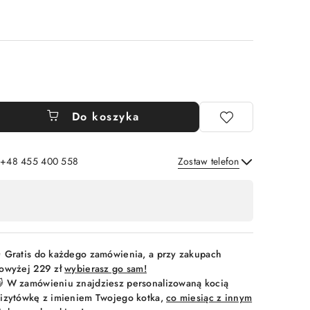
Do koszyka
: +48 455 400 558
Zostaw telefon
Wyślij
 Gratis do każdego zamówienia, a przy zakupach
owyżej 229 zł
wybierasz go sam!
 W zamówieniu znajdziesz personalizowaną kocią
izytówkę z imieniem Twojego kotka,
co miesiąc z innym