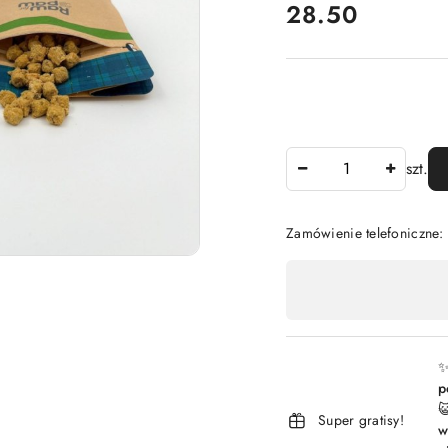
cena:
28.50
Ilość
szt.
Zamówienie telefoniczne
Dostępność
,
płatność
i
✨
p
dostawa

Super gratisy!
w