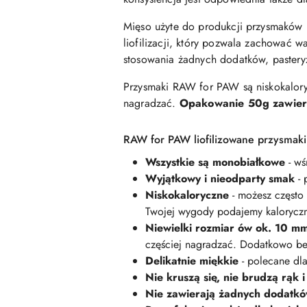
Mięso użyte do produkcji przysmaków
liofilizacji, który pozwala zachować w
stosowania żadnych dodatków, paster
Przysmaki RAW for PAW są niskokalor
nagradzać.
Opakowanie 50g zawiera
RAW for PAW liofilizowane przysmaki
Wszystkie są monobiałkowe
- w
Wyjątkowy i nieodparty smak
- 
Niskokaloryczne
- możesz często 
Twojej wygody podajemy kaloryczn
Niewielki rozmiar ów ok. 10 m
częściej nagradzać. Dodatkowo be
Delikatnie miękkie
- polecane dla
Nie kruszą się, nie brudzą rąk 
Nie zawierają żadnych dodatk