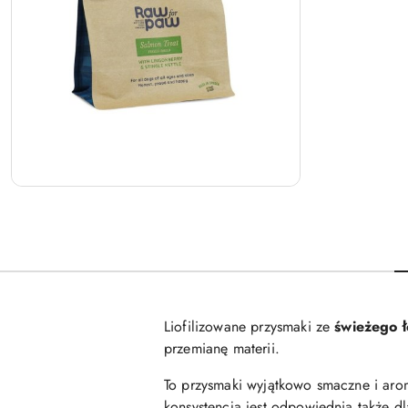
Liofilizowane przysmaki ze
świeżego 
przemianę materii.
To przysmaki wyjątkowo smaczne i arom
konsystencja jest odpowiednia także dl