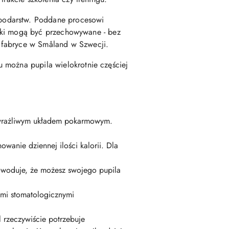
spodarstw. Poddane procesowi
smaki mogą być przechowywane - bez
j
fabryce w Småland w Szwecji.
u można pupila wielokrotnie częściej
z wrażliwym układem pokarmowym.
wanie dziennej ilości kalorii. Dla
powoduje, że możesz swojego pupila
mami stomatologicznymi
l rzeczywiście potrzebuje