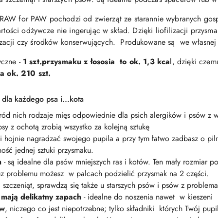
 RAW for PAW pochodzi od zwierząt ze starannie wybranych go
artości odżywcze nie ingerując w skład. Dzięki liofilizacji przy
yzacji czy środków konserwujących. Produkowane są we własne
yczne -
1 szt.przysmaku z łososia to ok. 1,3 kca
l, dzięki czem
 ok. 210 szt.
 dla każdego psa i...kota
śród nich rodzaje mięs odpowiednie dla psich alergików i psów 
psy z ochotą zrobią wszystko za kolejną sztukę
i hojnie nagradzać swojego pupila a przy tym łatwo zadbasz o pilno
ość jednej sztuki przysmaku.
m
- są idealne dla psów mniejszych ras i kotów. Ten mały rozmiar 
z problemu możesz w palcach podzielić przysmak na 2 części.
 szczeniąt, sprawdzą się także u starszych psów i psów z proble
i mają delikatny zapach
- idealne do noszenia nawet w kieszeni
ów
, niczego co jest niepotrzebne; tylko składniki których Twój pupi