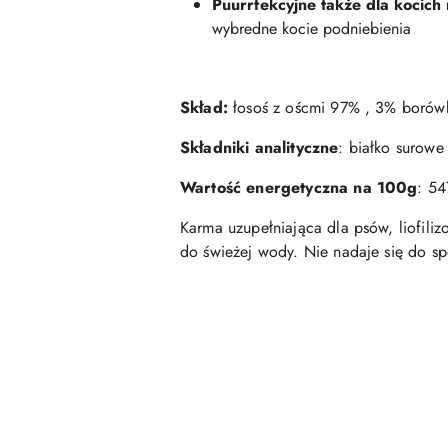
Puurrfekcyjne także dla kocich
wybredne kocie podniebienia
Skład:
łosoś z oścmi 97% , 3% borówk
Składniki analityczne
: białko surow
Wartość energetyczna na 100g
: 54
Karma uzupełniająca dla psów, liofili
do świeżej wody. Nie nadaje się do s
Pomiń karuzelę produktów