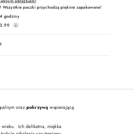
ięknym obrazkiem!
 Wszystkie paczki przychodzą pięknie zapakowane!
4 godziny
3.99
DF
apalnym oraz
pokrzywą
wspierającą
 wieku. Ich delikatna, miękka
trakcie szkolenia czy treningu.