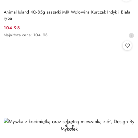
Animal Island 40x85g saszetki MIX Wołowina Kurczak Indyk i Biała
ryba
104.98
Cena
Najniższa
Najniższa cena:
104.98
promocyjna:
cena
z
30
dni
przed
obniżką