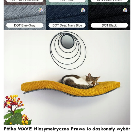
P
ó
ł
k
a
W
A
V
E
N
i
e
s
y
m
e
t
r
y
c
z
n
a
P
r
a
w
a
t
o
d
o
s
k
o
n
a
ł
y
w
y
b
ó
r
,