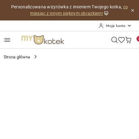
Przejdź do treści głównej
Przejdź do wyszukiwarki
Przejdź do moje konto
Przejdź do menu głównego
Przejdź do opisu produktu
Przejdź do stopki
Personalizowana wizytówka z imieniem Twojego kotka,
co
miesiąc z innym pięknym obrazkiem!
😺
Moje konto
Strona główna