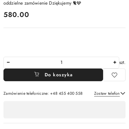
oddzielne zamówienie Dziękujemy 🐈🩶
cena:
580.00
Ilość
szt.
Do koszyka
Zamówienie telefoniczne: +48 455 400 558
Zostaw telefon
Dostępność
,
Wyślij
płatność
i