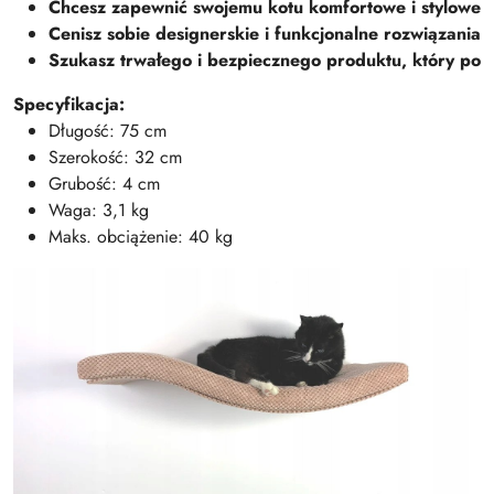
C
h
c
e
s
z
z
a
p
e
w
n
i
ć
s
w
o
j
e
m
u
k
o
t
u
k
o
m
f
o
r
t
o
w
e
i
s
t
y
l
o
w
e
C
e
n
i
s
z
s
o
b
i
e
d
e
s
i
g
n
e
r
s
k
i
e
i
f
u
n
k
c
j
o
n
a
l
n
e
r
o
z
w
i
ą
z
a
n
i
a
S
z
u
k
a
s
z
t
r
w
a
ł
e
g
o
i
b
e
z
p
i
e
c
z
n
e
g
o
p
r
o
d
u
k
t
u
,
k
t
ó
r
y
p
o
s
ł
Specyfikacja:
Długość: 75 cm
Szerokość: 32 cm
Grubość: 4 cm
Waga: 3,1 kg
Maks. obciążenie: 40 kg