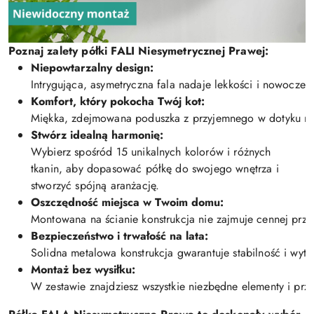
P
o
z
n
a
j
z
a
l
e
t
y
p
ó
ł
k
i
FALI
N
i
e
s
y
m
e
t
r
y
c
z
n
e
j
P
r
a
w
e
j
:
N
i
e
p
o
w
t
a
r
z
a
l
n
y
d
e
s
i
g
n
:
Intrygująca, asymetryczna fala nadaje lekkości i nowocze
K
o
m
f
o
r
t
,
k
t
ó
r
y
p
o
k
o
c
h
a
T
w
ó
j
k
o
t
:
Miękka, zdejmowana poduszka z przyjemnego w dotyku mate
S
t
w
ó
r
z
i
d
e
a
l
n
ą
h
a
r
m
o
n
i
ę
:
Wybierz spośród 15 unikalnych kolorów i różnych
tkanin, aby dopasować półkę do swojego wnętrza i
stworzyć spójną aranżację.
O
s
z
c
z
ę
d
n
o
ś
ć
m
i
e
j
s
c
a
w
T
w
o
i
m
d
o
m
u
:
Montowana na ścianie konstrukcja nie zajmuje cennej prze
B
e
z
p
i
e
c
z
e
ń
s
t
w
o
i
t
r
w
a
ł
o
ś
ć
n
a
l
a
t
a
:
Solidna metalowa konstrukcja gwarantuje stabilność i wy
M
o
n
t
a
ż
b
e
z
w
y
s
i
ł
k
u
:
W zestawie znajdziesz wszystkie niezbędne elementy i prze