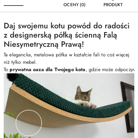
OCENY (0)
PRODUKT
Daj swojemu kotu powód do radości
z designerską półką ścienną Falą
Niesymetryczną Prawą!
Ta elegancka, metalowa półka w kształcie fali to coś więcej
niż tylko mebel.
To
p
r
y
w
a
t
n
a
o
a
z
a
d
l
a
T
w
o
j
e
g
o
k
o
t
a
, gdzie może odpoczywać