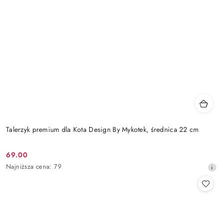
Talerzyk premium dla Kota Design By Mykotek, średnica 22 cm
69.00
Cena
Najniższa
Najniższa cena:
79
promocyjna:
cena
z
30
dni
przed
obniżką