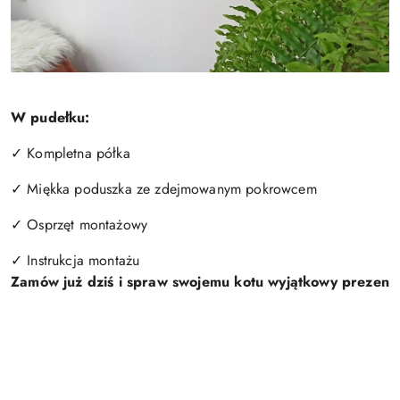
W pudełku:
✓ Kompletna półka
✓ Miękka poduszka ze zdejmowanym pokrowcem
✓ Osprzęt montażowy
✓ Instrukcja montażu
Z
a
m
ó
w
j
u
ż
d
z
i
ś
i
s
p
r
a
w
s
w
o
j
e
m
u
k
o
t
u
w
y
j
ą
t
k
o
w
y
p
r
e
z
e
n
t
!