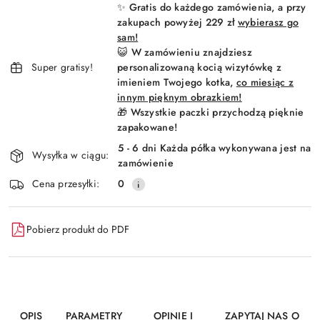
✨ Gratis do każdego zamówienia, a przy
dostawa
zakupach powyżej 229 zł
wybierasz go
sam!
😺 W zamówieniu znajdziesz
Super gratisy!
personalizowaną kocią wizytówkę z
imieniem Twojego kotka,
co miesiąc z
innym pięknym obrazkiem!
🎁 Wszystkie paczki przychodzą pięknie
zapakowane!
5 - 6 dni Każda półka wykonywana jest na
Wysyłka w ciągu:
zamówienie
Cena przesyłki:
0
Pobierz produkt do PDF
OPIS
PARAMETRY
OPINIE I
ZAPYTAJ NAS O