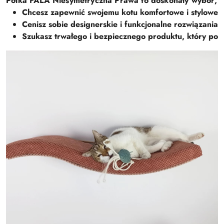
P
ó
ł
k
a
FALA
N
i
e
s
y
m
e
t
r
y
c
z
n
a
P
r
a
w
a
t
o
d
o
s
k
o
n
a
ł
y
w
y
b
ó
r
,
j
C
h
c
e
s
z
z
a
p
e
w
n
i
ć
s
w
o
j
e
m
u
k
o
t
u
k
o
m
f
o
r
t
o
w
e
i
s
t
y
l
o
w
e
C
e
n
i
s
z
s
o
b
i
e
d
e
s
i
g
n
e
r
s
k
i
e
i
f
u
n
k
c
j
o
n
a
l
n
e
r
o
z
w
i
ą
z
a
n
i
a
S
z
u
k
a
s
z
t
r
w
a
ł
e
g
o
i
b
e
z
p
i
e
c
z
n
e
g
o
p
r
o
d
u
k
t
u
,
k
t
ó
r
y
p
o
s
ł