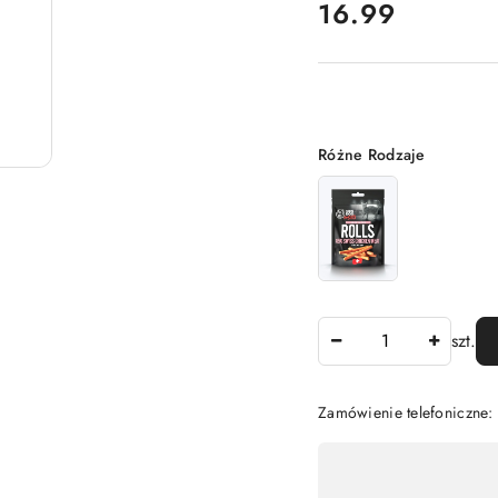
cena:
16.99
Wariant
Różne Rodzaje
Ilość
szt.
Zamówienie telefoniczne
Dostępność
,