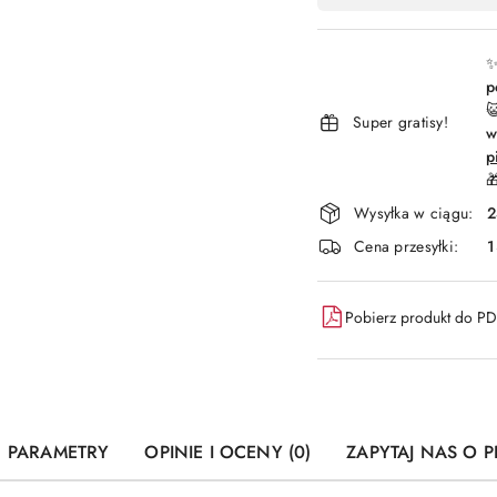
płatność
i
✨
p
dostawa

Super gratisy!
w
p

Wysyłka w ciągu:
2
Cena przesyłki:
1
Pobierz produkt do P
PARAMETRY
OPINIE I OCENY (0)
ZAPYTAJ NAS O 