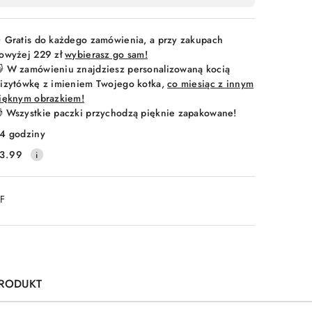
 Gratis do każdego zamówienia, a przy zakupach
owyżej 229 zł
wybierasz go sam!
 W zamówieniu znajdziesz personalizowaną kocią
izytówkę z imieniem Twojego kotka,
co miesiąc z innym
ięknym obrazkiem!
 Wszystkie paczki przychodzą pięknie zapakowane!
4 godziny
3.99
DF
PRODUKT