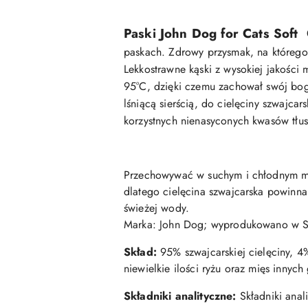
Paski John Dog for Cats Sof
paskach. Zdrowy przysmak, na którego 
Lekkostrawne kąski z wysokiej jakości
95°C, dzięki czemu zachował swój boga
lśniącą sierścią, do cielęciny szwajca
korzystnych nienasyconych kwasów tłu
Przechowywać w suchym i chłodnym mi
dlatego cielęcina szwajcarska powinn
świeżej wody.
Marka: John Dog; wyprodukowano w Sz
Skład:
95% szwajcarskiej cielęciny, 4
niewielkie ilości ryżu oraz mięs innych
Składniki analityczne:
Składniki ana