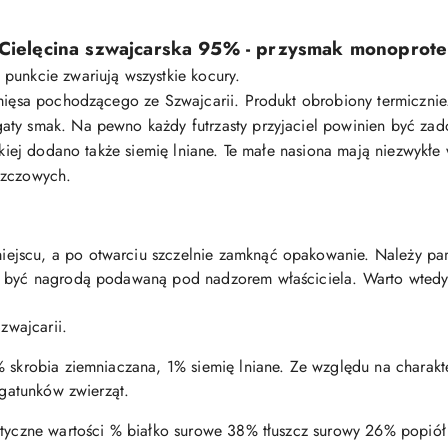
t Cielęcina szwajcarska 95% - przysmak monoprot
punkcie zwariują wszystkie kocury.
 mięsa pochodzącego ze Szwajcarii. Produkt obrobiony termicznie.
ty smak. Na pewno każdy futrzasty przyjaciel powinien być zado
rskiej dodano także siemię lniane. Te małe nasiona mają niezwykłe
szczowych.
ejscu, a po otwarciu szczelnie zamknąć opakowanie. Należy pa
a być nagrodą podawaną pod nadzorem właściciela. Warto wtedy
wajcarii.
% skrobia ziemniaczana, 1% siemię lniane. Ze względu na charak
 gatunków zwierząt.
lityczne wartości % białko surowe 38% tłuszcz surowy 26% popi