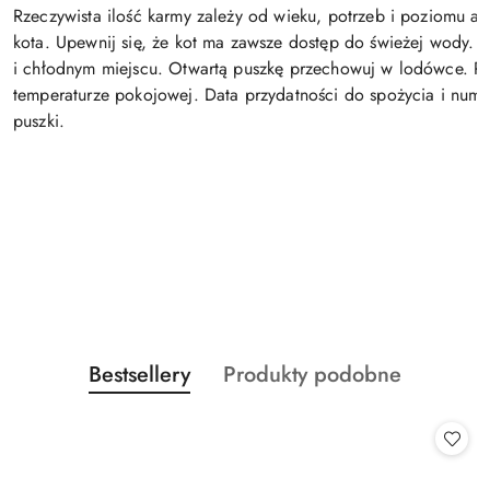
Rzeczywista ilość karmy zależy od wieku, potrzeb i poziomu a
kota. Upewnij się, że kot ma zawsze dostęp do świeżej wody.
i chłodnym miejscu. Otwartą puszkę przechowuj w lodówce. 
temperaturze pokojowej. Data przydatności do spożycia i numer
puszki.
Produkty
Produkty
Bestsellery
Produkty podobne
Pomiń karuzelę produktów
o
o
statusie:
statusie: