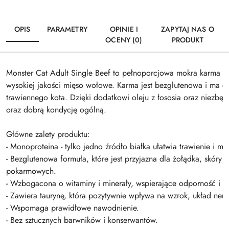
OPIS
PARAMETRY
OPINIE I
ZAPYTAJ NAS O
OCENY (0)
PRODUKT
Monster Cat Adult Single Beef to pełnoporcjowa mokra karma pr
wysokiej jakości mięso wołowe. Karma jest bezglutenowa i ma 
trawiennego kota. Dzięki dodatkowi oleju z łososia oraz niezbę
oraz dobrą kondycję ogólną.
Główne zalety produktu:
-
Monoproteina
- tylko jedno źródło białka ułatwia trawienie i m
-
Bezglutenowa formuła
, które jest przyjazna dla żołądka, skóry 
pokarmowych.
-
Wzbogacona o witaminy i minerały
, wspierające odporność i o
- Zawiera
taurynę
, która pozytywnie wpływa na wzrok, układ ner
- Wspomaga
prawidłowe nawodnienie
.
- Bez sztucznych barwników i konserwantów.