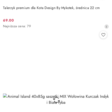
Talerzyk premium dla Kota Design By Mykotek, średnica 22 cm
69.00
Cena
Najniższa
Najniższa cena:
79
promocyjna:
cena
z
30
dni
przed
obniżką