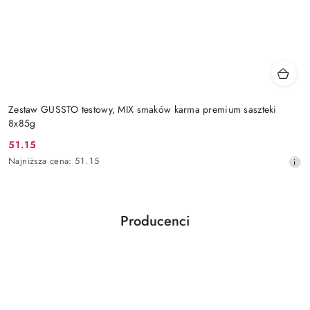
Zestaw GUSSTO testowy, MIX smaków karma premium saszteki
8x85g
51.15
Cena
Najniższa
Najniższa cena:
51.15
promocyjna:
cena
z
30
dni
Producenci
przed
Pomiń karuzelę producentów
obniżką