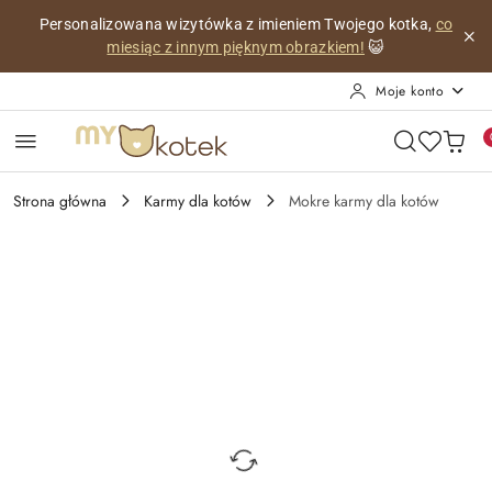
Przejdź do treści głównej
Przejdź do wyszukiwarki
Przejdź do moje konto
Przejdź do menu głównego
Przejdź do opisu produktu
Przejdź do stopki
Personalizowana wizytówka z imieniem Twojego kotka,
co
miesiąc z innym pięknym obrazkiem!
😺
Moje konto
Strona główna
Karmy dla kotów
Mokre karmy dla kotów