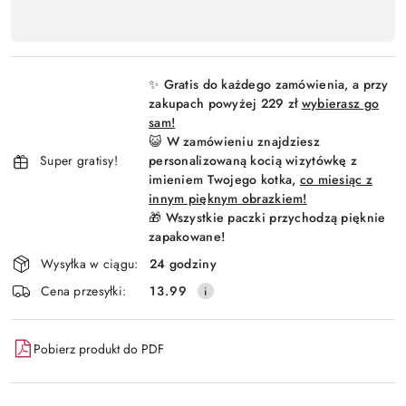
,
Wyślij
płatność
i
✨ Gratis do każdego zamówienia, a przy
dostawa
zakupach powyżej 229 zł
wybierasz go
sam!
😺 W zamówieniu znajdziesz
Super gratisy!
personalizowaną kocią wizytówkę z
imieniem Twojego kotka,
co miesiąc z
innym pięknym obrazkiem!
🎁 Wszystkie paczki przychodzą pięknie
zapakowane!
Wysyłka w ciągu:
24 godziny
Cena przesyłki:
13.99
Pobierz produkt do PDF