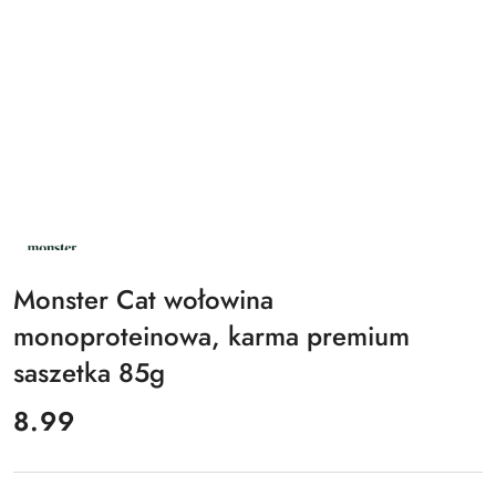
NAZWA
PRODUCENTA:
MONSTER
Monster Cat wołowina
monoproteinowa, karma premium
saszetka 85g
cena:
8.99