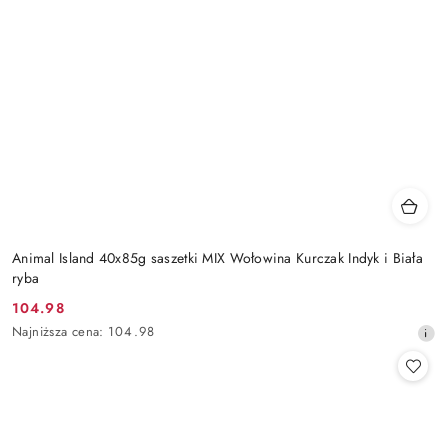
Animal Island 40x85g saszetki MIX Wołowina Kurczak Indyk i Biała
ryba
104.98
Cena
Najniższa
Najniższa cena:
104.98
promocyjna:
cena
z
30
dni
przed
obniżką