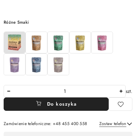
Wariant
Różne Smaki
Ilość
szt.
Do koszyka
Zamówienie telefoniczne: +48 455 400 558
Zostaw telefon
Dostępność