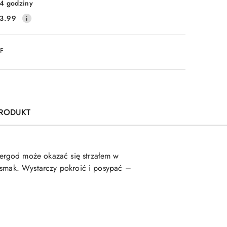
4 godziny
3.99
DF
PRODUKT
ergod może okazać się strzałem w
j smak. Wystarczy pokroić i posypać –