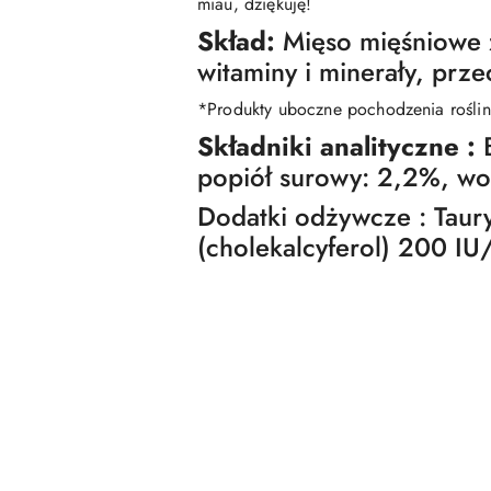
miau, dziękuję!
Skład:
Mięso mięśniowe 
witaminy i minerały, prze
*Produkty uboczne pochodzenia rośli
Składniki analityczne :
popiół surowy: 2,2%, w
Dodatki odżywcze : Taury
(cholekalcyferol) 200 IU/
Pomiń karuzelę produktów