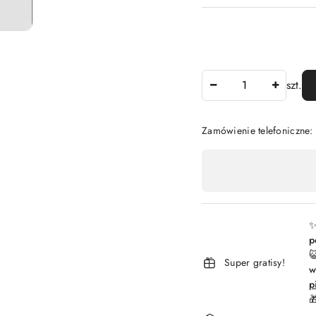
Ilość
szt.
Zamówienie telefoniczne
Dostępność
,
płatność
i
✨
p
dostawa

Super gratisy!
w
p
