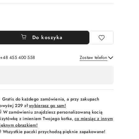
Do koszyka
: +48 455 400 558
Zostaw telefon
Wyślij
 Gratis do każdego zamówienia, a przy zakupach
owyżej 229 zł
wybierasz go sam!
 W zamówieniu znajdziesz personalizowaną kocią
izytówkę z imieniem Twojego kotka,
co miesiąc z innym
ięknym obrazkiem!
 Wszystkie paczki przychodzą pięknie zapakowane!