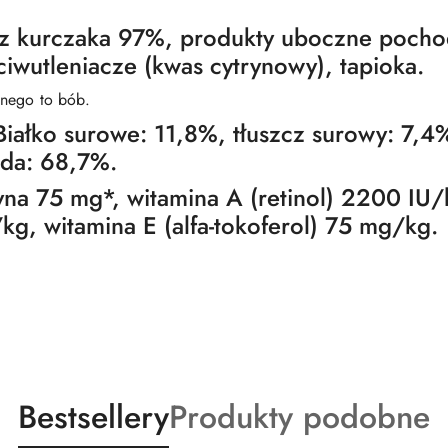
z kurczaka 97%, produkty uboczne pochod
ciwutleniacze (kwas cytrynowy), tapioka.
nnego to bób.
Białko surowe: 11,8%, tłuszcz surowy: 7,4
oda: 68,7%.
na 75 mg*, witamina A (retinol) 2200 IU/
kg, witamina E (alfa-tokoferol) 75 mg/kg.
Produkty
Produkty
Bestsellery
Produkty podobne