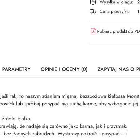
Wysyłka w ciągu:
2
Cena przesyłki:
1
Pobierz produkt do P
PARAMETRY
OPINIE I OCENY (0)
ZAPYTAJ NAS O 
eśli tak, to naszym zdaniem mięsna, bezzbożowa kiełbasa Monst
 posiłek lub spróbuj posypać nią suchą karmę, aby wzbogacić je
 źródło białka.
prawiają, że nadaje się zarówno jako karma, jak i przysmak.
 bez żadnych zabrudzeń. Wystarczy pokroić i posypać – i