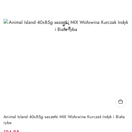
Animal Island 40x85g saszetki MIX Wołowina Kurczak Indyk i Biała
ryba
104.98