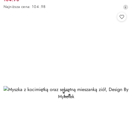
Cena
Najniższa
Najniższa cena:
104.98
promocyjna:
cena
z
30
dni
przed
obniżką