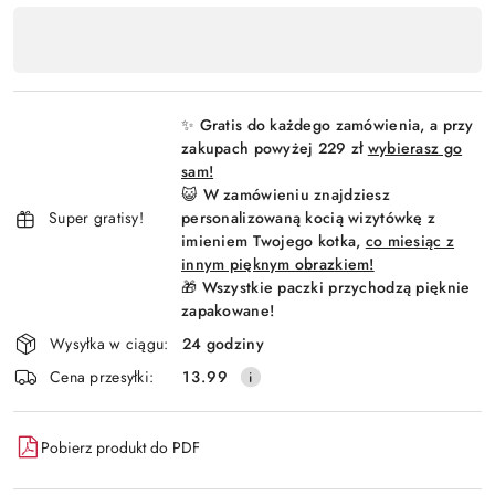
Dostępność
,
Wyślij
płatność
i
✨ Gratis do każdego zamówienia, a przy
dostawa
zakupach powyżej 229 zł
wybierasz go
sam!
😺 W zamówieniu znajdziesz
Super gratisy!
personalizowaną kocią wizytówkę z
imieniem Twojego kotka,
co miesiąc z
innym pięknym obrazkiem!
🎁 Wszystkie paczki przychodzą pięknie
zapakowane!
Wysyłka w ciągu:
24 godziny
Cena przesyłki:
13.99
Pobierz produkt do PDF