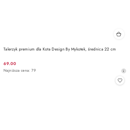
Talerzyk premium dla Kota Design By Mykotek, średnica 22 cm
69.00
Cena
Najniższa
Najniższa cena:
79
promocyjna:
cena
z
30
dni
przed
obniżką