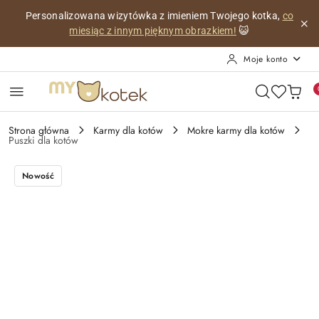
Przejdź do treści głównej
Przejdź do wyszukiwarki
Przejdź do moje konto
Przejdź do menu głównego
Przejdź do opisu produktu
Przejdź do stopki
Personalizowana wizytówka z imieniem Twojego kotka,
co
miesiąc z innym pięknym obrazkiem!
😺
Moje konto
Strona główna
Karmy dla kotów
Mokre karmy dla kotów
Puszki dla kotów
Nowość