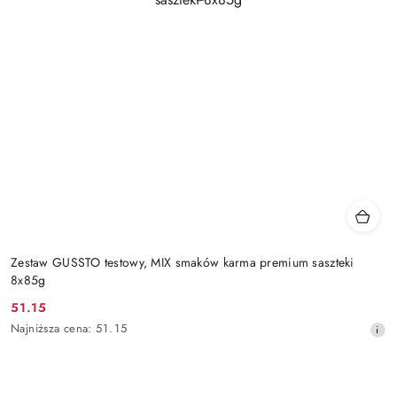
Zestaw GUSSTO testowy, MIX smaków karma premium saszteki
8x85g
51.15
Cena
Najniższa
Najniższa cena:
51.15
promocyjna:
cena
z
30
dni