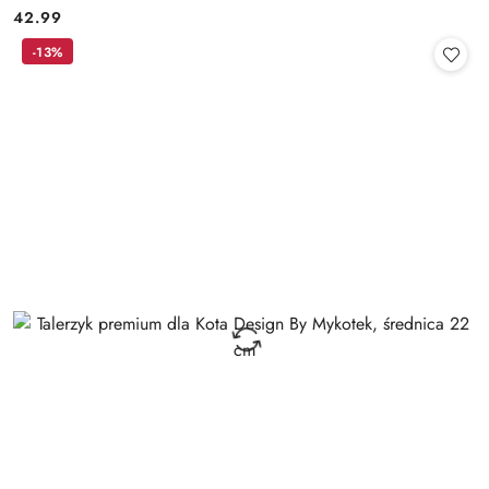
42.99
Cena:
-13%