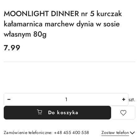
MOONLIGHT
DINNER
MOONLIGHT DINNER nr 5 kurczak
kałamarnica marchew dynia w sosie
własnym 80g
cena:
7.99
Ilość
szt.
Do koszyka
Zamówienie telefoniczne: +48 455 400 558
Zostaw telefon