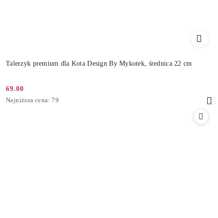
Talerzyk premium dla Kota Design By Mykotek, średnica 22 cm
69.00
Cena
Najniższa
Najniższa cena:
79
promocyjna:
cena
z
30
dni
przed
obniżką