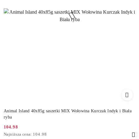
Animal Island 40x85g saszetki MIX Wołowina Kurczak Indyk i Biała
ryba
104.98
Cena
Najniższa
Najniższa cena:
104.98
promocyjna: