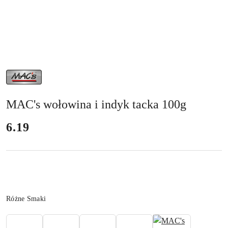
NAZWA
PRODUCENTA:
MAC'S
MAC's wołowina i indyk tacka 100g
cena:
6.19
Wariant
Różne Smaki