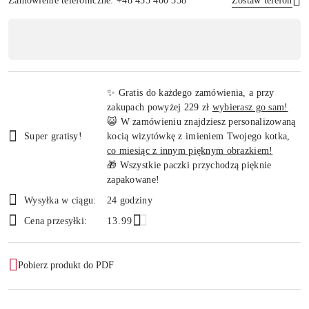
Zamówienie telefoniczne: +48 455 400 558
Zostaw telefon
Dostępność
,
Wyślij
płatność
i
✨ Gratis do każdego zamówienia, a przy
dostawa
zakupach powyżej 229 zł
wybierasz go sam!
😺 W zamówieniu znajdziesz personalizowaną
Super gratisy!
kocią wizytówkę z imieniem Twojego kotka,
co miesiąc z innym pięknym obrazkiem!
🎁 Wszystkie paczki przychodzą pięknie
zapakowane!
Wysyłka w ciągu:
24 godziny
Cena przesyłki:
13.99
Pobierz produkt do PDF