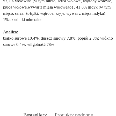
57,2% wołowina (w tym mięso, serca wołowe, wątroby wołowe,
płuca wołowe,wywar z mięsa wołowego) , 41,8% indyk (w tym
mięso, serca, żołądki, wątroba, szyje, wywar z mięsa indyka),
1% składniki mineralne.
Analiza:
białko surowe 10,4%; tłuszcz surowy 7,8%; popiół 2,5%; włókno
surowe 0,4%, wilgotność 78%
Produkty
Produkty
Bestsellery
Produkty podobne