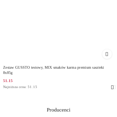
Zestaw GUSSTO testowy, MIX smaków karma premium saszteki
8x85g
51.15
Cena
Najniższa
Najniższa cena:
51.15
promocyjna:
cena
z
30
dni
Producenci
przed
Pomiń karuzelę producentów
obniżką