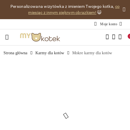
Przejdź do treści głównej
Przejdź do wyszukiwarki
Przejdź do moje konto
Przejdź do menu głównego
Przejdź do opisu produktu
Przejdź do stopki
Personalizowana wizytówka z imieniem Twojego kotka,
co
miesiąc z innym pięknym obrazkiem!
😺
Moje konto
Strona główna
Karmy dla kotów
Mokre karmy dla kotów