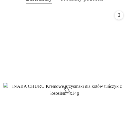
Pomiń karuzelę produktów
o
o
statusie:
statusie: