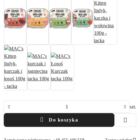
Ilość
szt.
Do koszyka