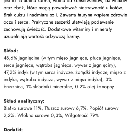
Jest to naturalna karma, wolna od konserwantów, barwników
oraz zbóż, które mogą powodować niestrawność u kotów.
Brak cukru i nadmiaru soli. Zawarta tauryna wspiera zdrowie
oczu i serca. Praktyczne saszetki ułatwiają podawanie i
zachowują świeżość. Dodatkowe witaminy i minerały
uzupełniają wartość odżywczą karmy.
Skład:
48,6% jagnięcina (w tym mięso jagnięce, płuca jagnięce,
serca jagnięce, wątroba jagnięca, wywar z jagnięciny),
47,2% indyk (w tym serca indycze, żołądki indycze, mięso z
indyka, wątroba indycza, wywar z mięsa indyka), 3%
brusznica, 1% składniki mineralne, 0.2% olej konopny
Skład analityczny:
Białko surowe 11%, Tłuszcz surowy 6,7%, Popiół surowy
2,2%, Włókno surowe 0,3%, Wilgotność 79%
Dodatki: