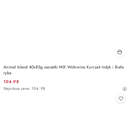
Animal Island 40x85g saszetki MIX Wołowina Kurczak Indyk i Biała
ryba
104.98
Cena
Najniższa
Najniższa cena:
104.98
promocyjna:
cena
z
30
dni
przed
obniżką