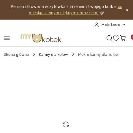
Przejdź do treści głównej
Przejdź do wyszukiwarki
Przejdź do moje konto
Przejdź do menu głównego
Przejdź do opisu produktu
Przejdź do stopki
Personalizowana wizytówka z imieniem Twojego kotka,
co
miesiąc z innym pięknym obrazkiem!
😺
Moje konto
Strona główna
Karmy dla kotów
Mokre karmy dla kotów