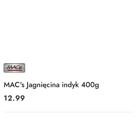
NAZWA
PRODUCENTA:
MAC'S
MAC's Jagnięcina indyk 400g
cena:
12.99