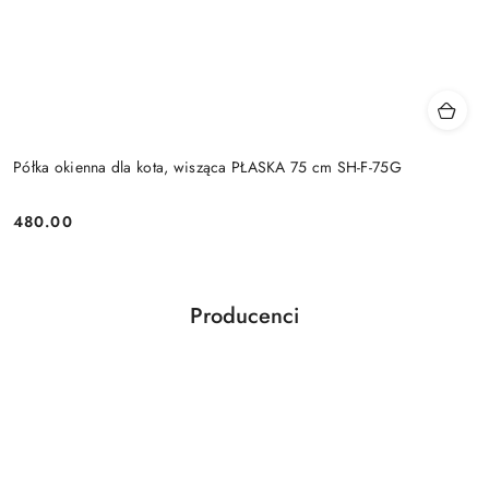
Półka okienna dla kota, wisząca PŁASKA 75 cm SH-F-75G
480.00
Cena:
Producenci
Pomiń karuzelę producentów