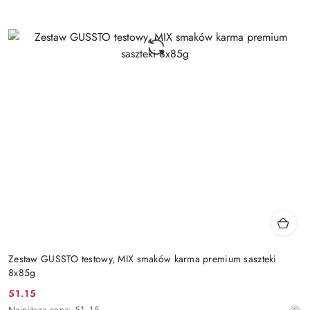
Zestaw GUSSTO testowy, MIX smaków karma premium saszteki
8x85g
51.15
Cena
Najniższa
Najniższa cena:
51.15