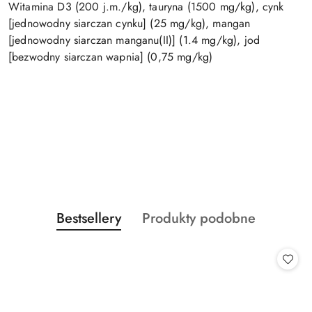
Witamina D3 (200 j.m./kg), tauryna (1500 mg/kg), cynk
[jednowodny siarczan cynku] (25 mg/kg), mangan
[jednowodny siarczan manganu(II)] (1.4 mg/kg), jod
[bezwodny siarczan wapnia] (0,75 mg/kg)
Produkty
Produkty
Bestsellery
Produkty podobne
Pomiń karuzelę produktów
o
o
statusie:
statusie: