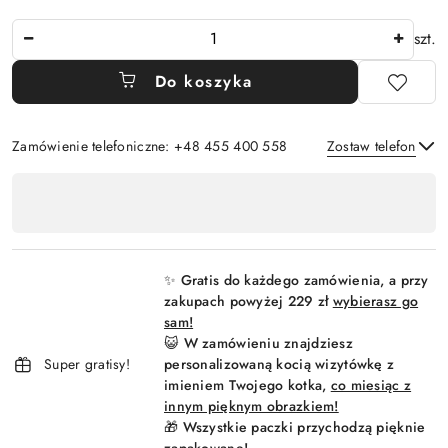
Ilość
szt.
Do koszyka
Zamówienie telefoniczne: +48 455 400 558
Zostaw telefon
Dostępność
,
Wyślij
płatność
i
✨ Gratis do każdego zamówienia, a przy
dostawa
zakupach powyżej 229 zł
wybierasz go
sam!
😺 W zamówieniu znajdziesz
Super gratisy!
personalizowaną kocią wizytówkę z
imieniem Twojego kotka,
co miesiąc z
innym pięknym obrazkiem!
🎁 Wszystkie paczki przychodzą pięknie
zapakowane!