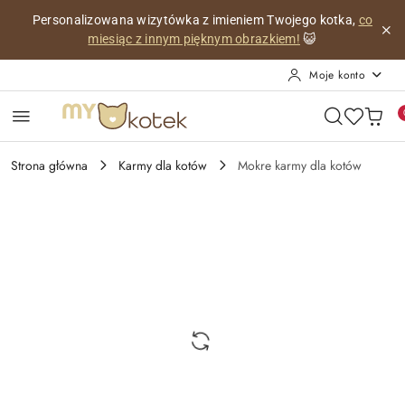
Przejdź do treści głównej
Przejdź do wyszukiwarki
Przejdź do moje konto
Przejdź do menu głównego
Przejdź do opisu produktu
Przejdź do stopki
Personalizowana wizytówka z imieniem Twojego kotka,
co
miesiąc z innym pięknym obrazkiem!
😺
Moje konto
Strona główna
Karmy dla kotów
Mokre karmy dla kotów