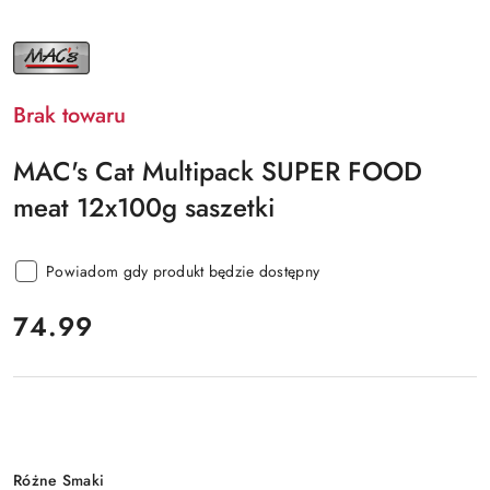
NAZWA
PRODUCENTA:
MAC'S
Brak towaru
MAC's Cat Multipack SUPER FOOD
meat 12x100g saszetki
Powiadom gdy produkt będzie dostępny
cena:
74.99
Wariant
Różne Smaki