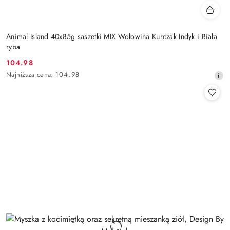
Animal Island 40x85g saszetki MIX Wołowina Kurczak Indyk i Biała
ryba
104.98
Cena
Najniższa
Najniższa cena:
104.98
promocyjna:
cena
z
30
dni
przed
obniżką