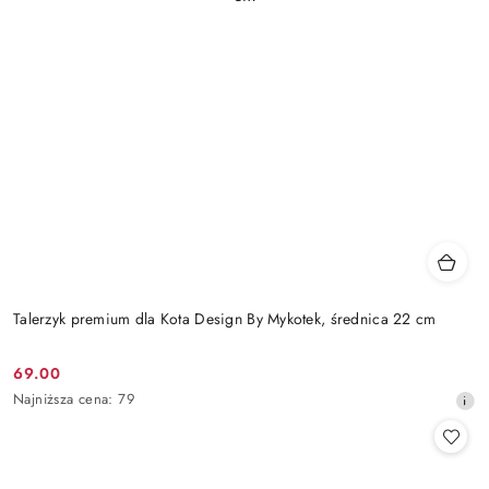
Talerzyk premium dla Kota Design By Mykotek, średnica 22 cm
69.00
Cena
Najniższa
Najniższa cena:
79
promocyjna:
cena
z
30
dni