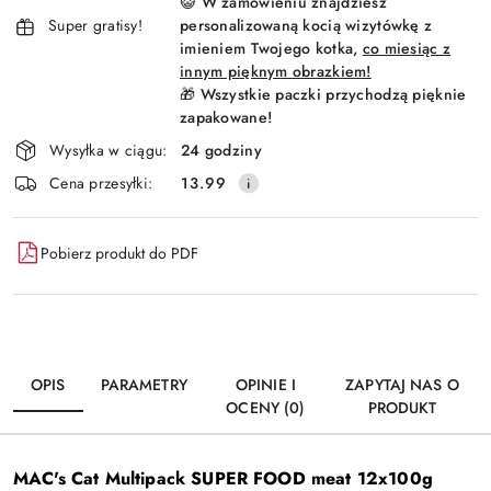
😺 W zamówieniu znajdziesz
Super gratisy!
personalizowaną kocią wizytówkę z
imieniem Twojego kotka,
co miesiąc z
innym pięknym obrazkiem!
🎁 Wszystkie paczki przychodzą pięknie
zapakowane!
Wysyłka w ciągu:
24 godziny
Cena przesyłki:
13.99
Pobierz produkt do PDF
OPIS
PARAMETRY
OPINIE I
ZAPYTAJ NAS O
OCENY (0)
PRODUKT
MAC's Cat Multipack SUPER FOOD meat 12x100g