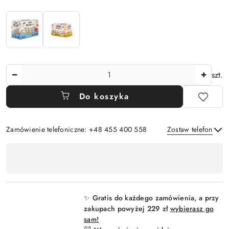
Ilość
szt.
Do koszyka
Zamówienie telefoniczne: +48 455 400 558
Zostaw telefon
Dostępność
,
Wyślij
płatność
i
✨ Gratis do każdego zamówienia, a przy
dostawa
zakupach powyżej 229 zł
wybierasz go
sam!