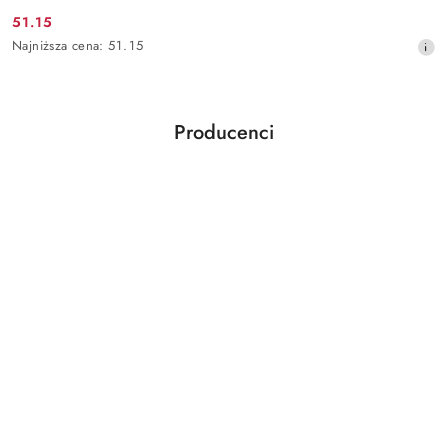
51.15
Cena
Najniższa
Najniższa cena:
51.15
promocyjna:
cena
z
30
dni
Producenci
przed
Pomiń karuzelę producentów
obniżką