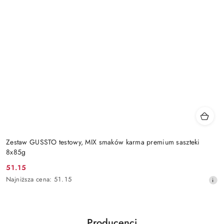
Zestaw GUSSTO testowy, MIX smaków karma premium saszteki
8x85g
51.15
Cena
Najniższa
Najniższa cena:
51.15
promocyjna:
cena
z
30
dni
Producenci
przed