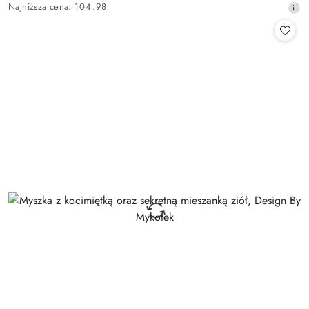
Najniższa
Najniższa cena:
104.98
promocyjna:
cena
z
30
dni
przed
obniżką