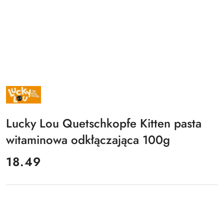
NAZWA
PRODUCENTA:
LUCKY
LOU
Lucky Lou Quetschkopfe Kitten pasta
witaminowa odkłączająca 100g
cena:
18.49