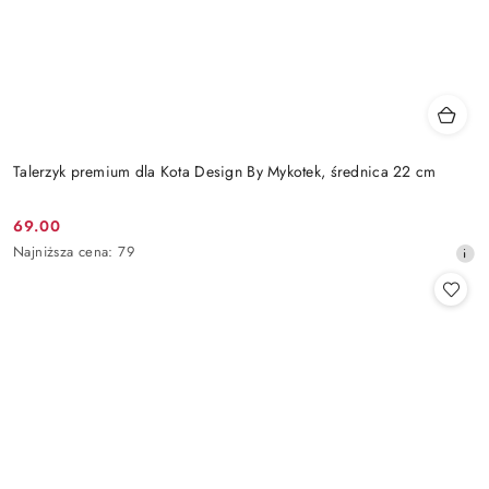
Talerzyk premium dla Kota Design By Mykotek, średnica 22 cm
69.00
Cena
Najniższa
Najniższa cena:
79
promocyjna:
cena
z
30
dni
przed
obniżką