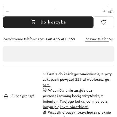
Ilość
szt.
Do koszyka
Zamówienie telefoniczne: +48 455 400 558
Zostaw telefon
Dostępność
,
Wyślij
płatność
i
✨ Gratis do każdego zamówienia, a przy
dostawa
zakupach powyżej 229 zł
wybierasz go
sam!
😺 W zamówieniu znajdziesz
Super gratisy!
personalizowaną kocią wizytówkę z
imieniem Twojego kotka,
co miesiąc z
innym pięknym obrazkiem!
🎁 Wszystkie paczki przychodzą pięknie