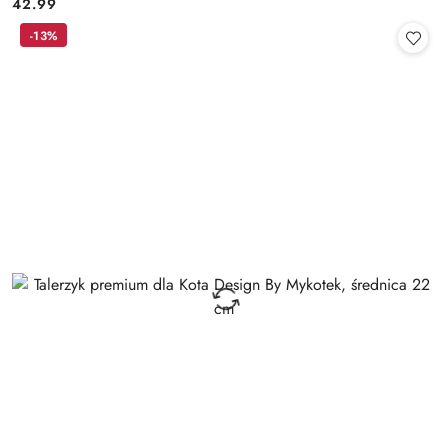
42.99
Cena:
-13%