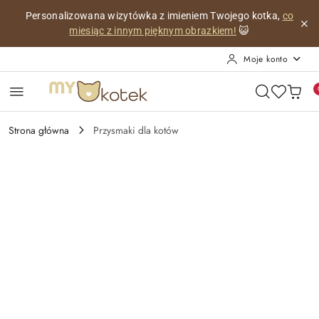
Przejdź do treści głównej
Przejdź do wyszukiwarki
Przejdź do moje konto
Przejdź do menu głównego
Przejdź do opisu produktu
Przejdź do stopki
Personalizowana wizytówka z imieniem Twojego kotka,
co
miesiąc z innym pięknym obrazkiem!
😺
Moje konto
Strona główna
Przysmaki dla kotów