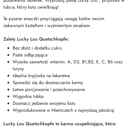
podawania tabletek.
Wypróbuj pastę Lucky Lou , przysmak w
tubce, który koty uwielbiają!
Te pyszne smaczki przyciągają uwagę kotów swoim
zabawnym kształtem i wyśmienitym smakiem.
Zalety Lucky Lou
Quetschkopfe:
Bez zbóż i dodatku cukru
Pasta
odłączająca
Wysoka zawartość witamin: A, D3, B1,B2, E, C, B6 oraz
turyny
Idealna kryjówka na lekarstwa
Sprawdzi się do dosmaczania karmy
Łatwe porcjowanie i przechowywanie
Wygodna tubka
Dosmacz jedzenie swojemu kotu
Wyprodukowane w Niemczech z najwyższą jakością
Lucky Lou Quetschkopfe
to karma uzupełniająca, która