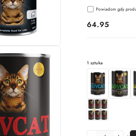
Powiadom gdy produk
cena:
64.95
Wariant
1 sztuka
Ilość