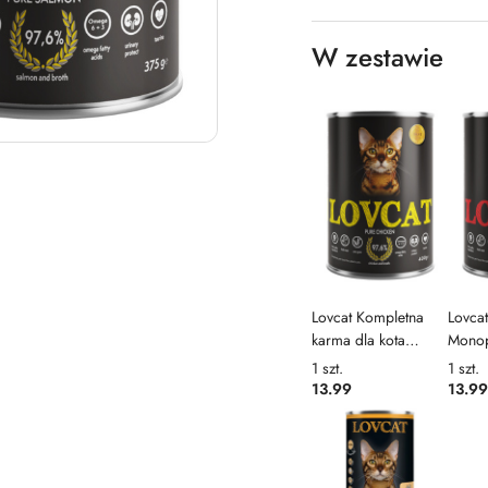
W zestawie
Lovcat Kompletna
Lovca
karma dla kota
Monop
kurczak, 400g
karma 
1
szt.
1
szt.
Wołow
13.99
13.99