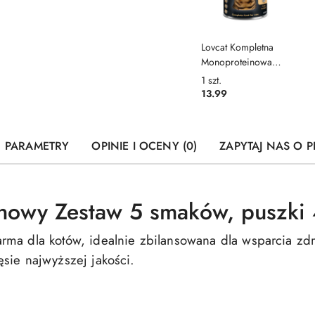
Lovcat Kompletna
Monoproteinowa
karma dla kota Indyk,
1
szt.
400g
13.99
PARAMETRY
OPINIE I OCENY (0)
ZAPYTAJ NAS O 
inowy Zestaw 5 smaków, puszki
rma dla kotów, idealnie zbilansowana dla wsparcia zd
sie najwyższej jakości.