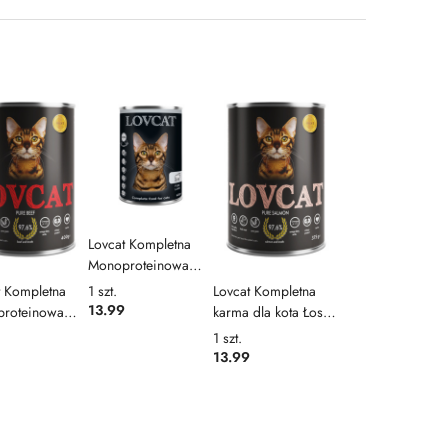
Lovcat Kompletna
Monoproteinowa
karma dla kota
1
szt.
t Kompletna
Lovcat Kompletna
Jagnięcina, 400g
13.99
roteinowa
karma dla kota Łosoś
dla kota
Monoproteinowa,
1
szt.
ina, 400g
375g
13.99