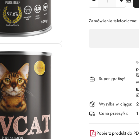
szt.
Zamówienie telefoniczne
Dostępność
,
płatność
i
✨
p
dostawa

Super gratisy!
w
p

Wysyłka w ciągu:
2
Cena przesyłki:
1
Pobierz produkt do P