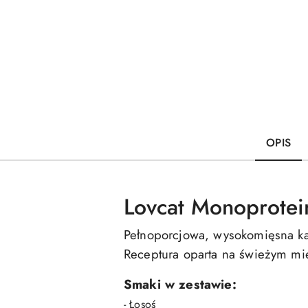
OPIS
Lovcat Monoprote
Pełnoporcjowa, wysokomięsna ka
Receptura oparta na świeżym mię
Smaki w zestawie:
- Łosoś