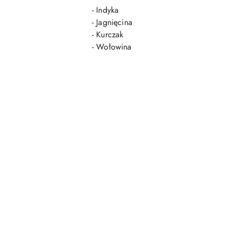
- Indyka
-
Jagnięcina
- Kurczak
- Wołowina
Pomiń karuzelę produktów