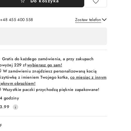
Do koszyka
: +48 455 400 558
Zostaw telefon
Wyślij
 Gratis do każdego zamówienia, a przy zakupach
owyżej 229 zł
wybierasz go sam!
 W zamówieniu znajdziesz personalizowaną kocią
izytówkę z imieniem Twojego kotka,
co miesiąc z innym
ięknym obrazkiem!
 Wszystkie paczki przychodzą pięknie zapakowane!
4 godziny
3.99
DF