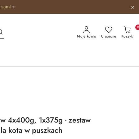
 obrazkiem!
😺
Moje konto
Ulubione
Koszyk
ów 4x400g, 1x375g - zestaw
la kota w puszkach