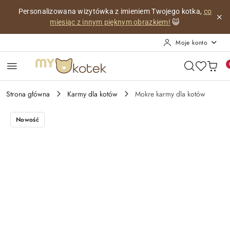
Przejdź do treści głównej
Przejdź do wyszukiwarki
Przejdź do moje konto
Przejdź do menu głównego
Przejdź do opisu produktu
Przejdź do stopki
Personalizowana wizytówka z imieniem Twojego kotka,
co
miesiąc z innym pięknym obrazkiem!
😺
Moje konto
Strona główna
Karmy dla kotów
Mokre karmy dla kotów
Nowość