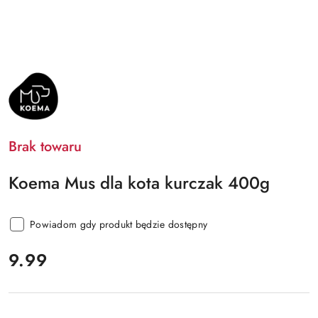
NAZWA
PRODUCENTA:
KOEMA
Brak towaru
Koema Mus dla kota kurczak 400g
Powiadom gdy produkt będzie dostępny
cena:
9.99