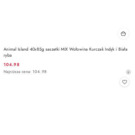
Animal Island 40x85g saszetki MIX Wołowina Kurczak Indyk i Biała
ryba
104.98
Cena
Najniższa
Najniższa cena:
104.98
promocyjna:
cena
z
30
dni
przed
obniżką