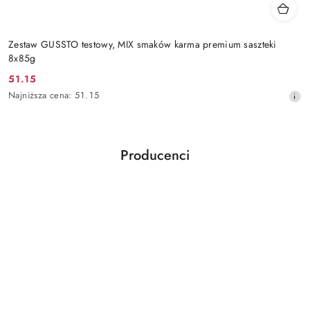
Zestaw GUSSTO testowy, MIX smaków karma premium saszteki
8x85g
51.15
Cena
Najniższa
Najniższa cena:
51.15
promocyjna:
cena
z
30
dni
Producenci
przed
Pomiń karuzelę producentów
obniżką