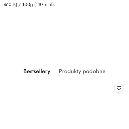
460 KJ / 100g (110 kcal).
Produkty
Produkty
Bestsellery
Produkty podobne
Pomiń karuzelę produktów
o
o
statusie:
statusie: