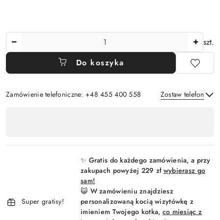
Ilość
szt.
Do koszyka
Zamówienie telefoniczne: +48 455 400 558
Zostaw telefon
Dostępność
,
Wyślij
płatność
i
✨ Gratis do każdego zamówienia, a przy
dostawa
zakupach powyżej 229 zł
wybierasz go
sam!
😺 W zamówieniu znajdziesz
Super gratisy!
personalizowaną kocią wizytówkę z
imieniem Twojego kotka,
co miesiąc z