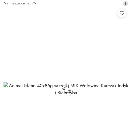
Najniższa
Najniższa cena:
79
promocyjna:
cena
z
30
dni
przed
obniżką