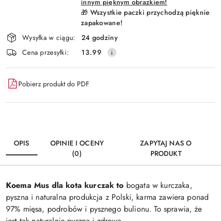
innym pięknym obrazkiem!
🎁 Wszystkie paczki przychodzą pięknie
zapakowane!
Wysyłka w ciągu:
24 godziny
Cena przesyłki:
13.99
Pobierz produkt do PDF
OPIS
OPINIE I OCENY
ZAPYTAJ NAS O
(0)
PRODUKT
Koema Mus dla kota kurczak to
bogata w kurczaka,
pyszna i naturalna produkcja z Polski, karma zawiera ponad
97% mięsa, podrobów i pysznego bulionu.
To sprawia, że
jest tak naturalnie pyszna i zdrowa.