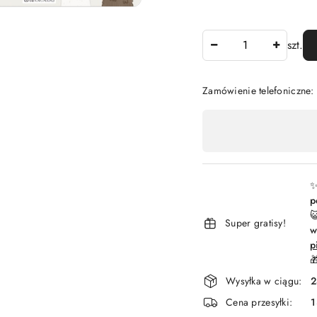
Ilość
szt.
Zamówienie telefoniczne
Dostępność
,
płatność
i
✨
p
dostawa

Super gratisy!
w
p

Wysyłka w ciągu:
2
Cena przesyłki:
1