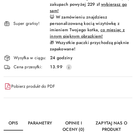
dostawa
zakupach powyżej 229 zł
wybierasz go
sam!
😺 W zamówieniu znajdziesz
Super gratisy!
personalizowaną kocią wizytówkę z
imieniem Twojego kotka,
co miesiąc z
innym pięknym obrazkiem!
🎁 Wszystkie paczki przychodzą pięknie
zapakowane!
Wysyłka w ciągu:
24 godziny
Cena przesyłki:
13.99
Pobierz produkt do PDF
OPIS
PARAMETRY
OPINIE I
ZAPYTAJ NAS O
OCENY (0)
PRODUKT