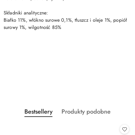
Składniki analityczne:
Białko 11%, włókno surowe 0,1%, tłuszcz i oleje 1%, popiół
surowy 1%, wilgotność 85%
Produkty
Produkty
Bestsellery
Produkty podobne
Pomiń karuzelę produktów
o
o
statusie:
statusie: