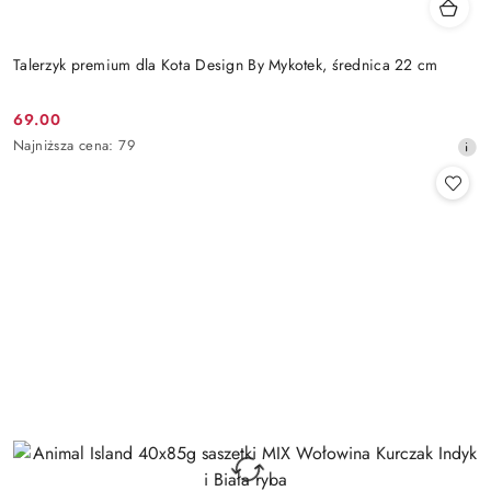
Talerzyk premium dla Kota Design By Mykotek, średnica 22 cm
69.00
Cena
Najniższa
Najniższa cena:
79
promocyjna:
cena
z
30
dni
przed
obniżką