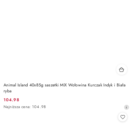
Animal Island 40x85g saszetki MIX Wołowina Kurczak Indyk i Biała
ryba
104.98
Cena
Najniższa
Najniższa cena:
104.98
promocyjna:
cena
z
30
dni