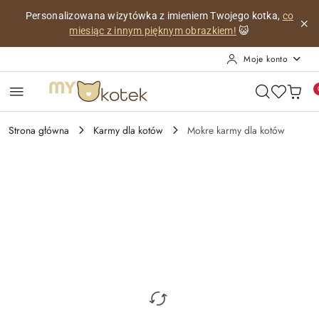
Przejdź do treści głównej
Przejdź do wyszukiwarki
Przejdź do moje konto
Przejdź do menu głównego
Przejdź do opisu produktu
Przejdź do stopki
Personalizowana wizytówka z imieniem Twojego kotka,
co
miesiąc z innym pięknym obrazkiem!
😺
Moje konto
Strona główna
Karmy dla kotów
Mokre karmy dla kotów