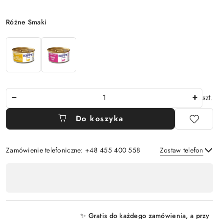
Wariant
Różne Smaki
Ilość
szt.
Do koszyka
Zamówienie telefoniczne: +48 455 400 558
Zostaw telefon
Dostępność
,
Wyślij
płatność
i
✨ Gratis do każdego zamówienia, a przy