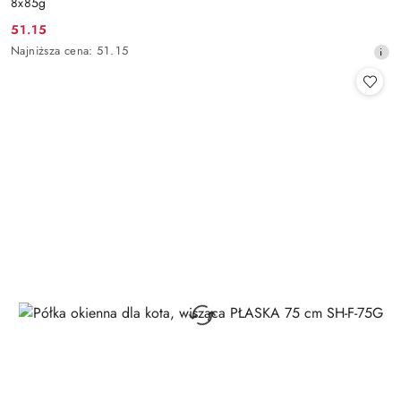
8x85g
51.15
Cena
Najniższa
Najniższa cena:
51.15
promocyjna:
cena
z
30
dni
przed
obniżką