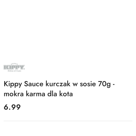
NAZWA
PRODUCENTA:
KIPPY
Kippy Sauce kurczak w sosie 70g -
mokra karma dla kota
cena:
6.99