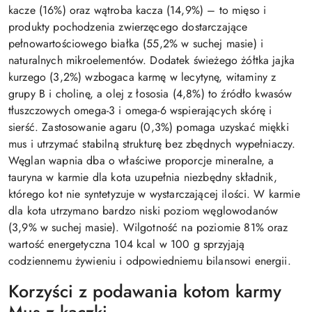
kacze (16%) oraz wątroba kacza (14,9%) – to mięso i
produkty pochodzenia zwierzęcego dostarczające
pełnowartościowego białka (55,2% w suchej masie) i
naturalnych mikroelementów. Dodatek świeżego żółtka jajka
kurzego (3,2%) wzbogaca karmę w lecytynę, witaminy z
grupy B i cholinę, a olej z łososia (4,8%) to źródło kwasów
tłuszczowych omega-3 i omega-6 wspierających skórę i
sierść. Zastosowanie agaru (0,3%) pomaga uzyskać miękki
mus i utrzymać stabilną strukturę bez zbędnych wypełniaczy.
Węglan wapnia dba o właściwe proporcje mineralne, a
tauryna w karmie dla kota uzupełnia niezbędny składnik,
którego kot nie syntetyzuje w wystarczającej ilości. W karmie
dla kota utrzymano bardzo niski poziom węglowodanów
(3,9% w suchej masie). Wilgotność na poziomie 81% oraz
wartość energetyczna 104 kcal w 100 g sprzyjają
codziennemu żywieniu i odpowiedniemu bilansowi energii.
Korzyści z podawania kotom karmy
Mus z kaczki