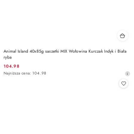
Animal Island 40x85g saszetki MIX Wołowina Kurczak Indyk i Biała
ryba
104.98
Cena
Najniższa
Najniższa cena:
104.98
promocyjna:
cena
z
30
dni
przed
obniżką