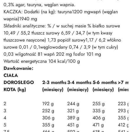
0,3% agar, tauryna, węglan wapnia.
KACZKA:
Dodatki (na kg):
tauryna
1200 mg
wapń (węglan
wapnia)
1940 mg
Składniki analityczne: % / w suchej masie %
białko surowe
10,49 / 55,2
tłuszcz surowy
6,59 / 34,7
(w tym kwasy
tłuszczowe nasycone)
1,73
popiół surowy
1,17 / 6,2
włókno
surowe
0,01 / 0,1
węglowodany
0,74 / 3,9
(w tym cukry)
0,03
wilgotność
81
wapń
202 mg
fosfor
101 mg
Wartość energetyczna 104 kcal/100 g
Dawkowanie:
CIAŁA
DOROSŁEGO
2-3 months
3-4 months
5-6 months
>7 mo
KOTA (kg)
(miesięcy)
(miesięcy)
(miesięcy)
(miesi
2
192 g
244 g
255 g
223 g
3
252 g
321 g
335 g
293 g
4
306 g
389 g
406 g
355 g
5
355 g
451 g
471 g
412 g
7,5
466 g
592 g
618 g
541 g