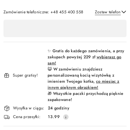
Zamówienie telefoniczne: +48 455 400 558
Zostaw telefon
Dostępność
,
Wyślij
płatność
i
✨ Gratis do każdego zamówienia, a przy
dostawa
zakupach powyżej 229 zł
wybierasz go
sam!
😺 W zamówieniu znajdziesz
Super gratisy!
personalizowaną kocią wizytówkę z
imieniem Twojego kotka,
co miesiąc z
innym pięknym obrazkiem!
🎁 Wszystkie paczki przychodzą pięknie
zapakowane!
Wysyłka w ciągu:
24 godziny
Cena przesyłki:
13.99