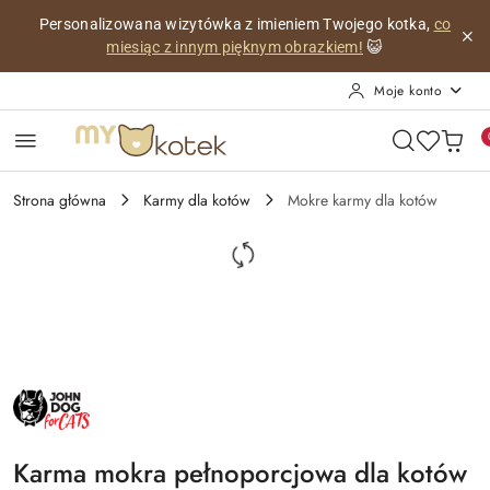
Przejdź do treści głównej
Przejdź do wyszukiwarki
Przejdź do moje konto
Przejdź do menu głównego
Przejdź do opisu produktu
Przejdź do stopki
Personalizowana wizytówka z imieniem Twojego kotka,
co
miesiąc z innym pięknym obrazkiem!
😺
Moje konto
Strona główna
Karmy dla kotów
Mokre karmy dla kotów
NAZWA
PRODUCENTA:
JOHN
DOG
FOR
Karma mokra pełnoporcjowa dla kotów
CATS