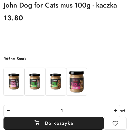
John Dog for Cats mus 100g - kaczka
cena:
13.80
Wariant
Różne Smaki
Ilość
szt.
Do koszyka