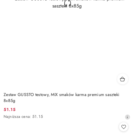
Zestaw GUSSTO testowy, MIX smaków karma premium saszteki
8x85g
51.15
Cena
Najniższa
Najniższa cena:
51.15
promocyjna:
cena
z
30