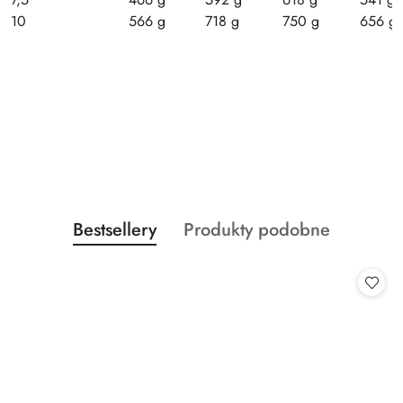
10
566 g
718 g
750 g
656 g
Produkty
Produkty
Bestsellery
Produkty podobne
Pomiń karuzelę produktów
o
o
statusie:
statusie: