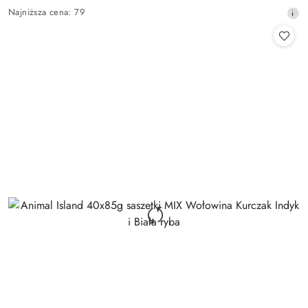
Cena
Najniższa
Najniższa cena:
79
promocyjna:
cena
z
30
dni
przed
obniżką