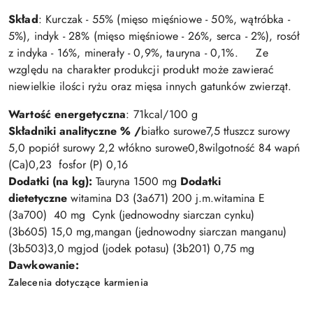
Skład
: Kurczak - 55% (mięso mięśniowe - 50%, wątróbka -
5%), indyk - 28% (mięso mięśniowe - 26%, serca - 2%), rosół
z indyka - 16%, minerały - 0,9%, tauryna - 0,1%. Ze
względu na charakter produkcji produkt może zawierać
niewielkie ilości ryżu oraz mięsa innych gatunków zwierząt.
Wartość energetyczna
: 71kcal/100 g
Składniki analityczne % /
białko surowe
7,5
tłuszcz surowy
5,0
popiół surowy
2,2
włókno surowe
0,8
wilgotność
84
wapń
(Ca)
0,23
fosfor (P)
0,16
Dodatki (na kg):
Tauryna
1500 mg
Dodatki
dietetyczne
witamina D3 (3a671)
200 j.m.
witamina E
(3a700)
40 mg
Cynk (jednowodny siarczan cynku)
(3b605)
15,0 mg,
mangan (jednowodny siarczan manganu)
(3b503)
3,0 mg
jod (jodek potasu) (3b201)
0,75 mg
Dawkowanie:
Zalecenia dotyczące karmienia