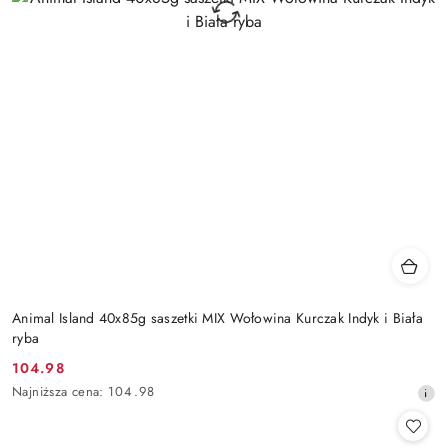
Animal Island 40x85g saszetki MIX Wołowina Kurczak Indyk i Biała
ryba
104.98
Cena
Najniższa
Najniższa cena:
104.98
promocyjna:
cena
z
30