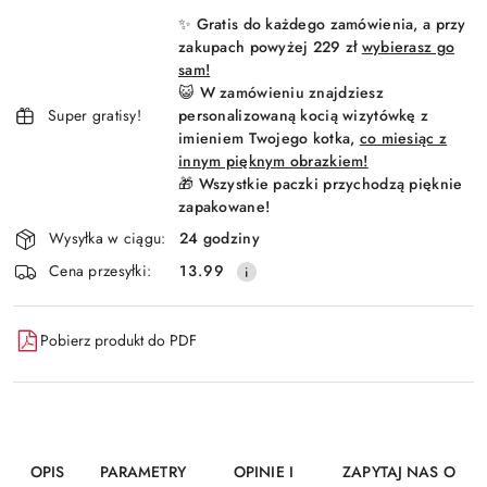
i
✨ Gratis do każdego zamówienia, a przy
dostawa
zakupach powyżej 229 zł
wybierasz go
sam!
😺 W zamówieniu znajdziesz
Super gratisy!
personalizowaną kocią wizytówkę z
imieniem Twojego kotka,
co miesiąc z
innym pięknym obrazkiem!
🎁 Wszystkie paczki przychodzą pięknie
zapakowane!
Wysyłka w ciągu:
24 godziny
Cena przesyłki:
13.99
Pobierz produkt do PDF
OPIS
PARAMETRY
OPINIE I
ZAPYTAJ NAS O