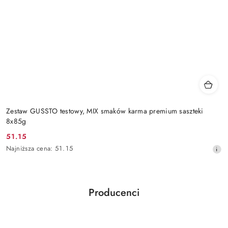
Zestaw GUSSTO testowy, MIX smaków karma premium saszteki
8x85g
51.15
Cena
Najniższa
Najniższa cena:
51.15
promocyjna:
cena
z
30
dni
Producenci
przed
Pomiń karuzelę producentów
obniżką