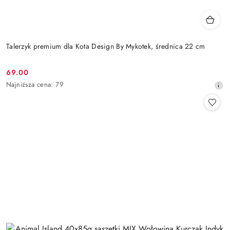
Talerzyk premium dla Kota Design By Mykotek, średnica 22 cm
69.00
Cena
Najniższa
Najniższa cena:
79
promocyjna:
cena
z
30
dni
przed
obniżką