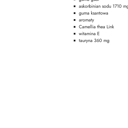
askorbinian sodu 1710 m
guma ksantowa
aromaty
Camellia thea Link
witamina E
tauryna 360 mg
Pomiń karuzelę produktów