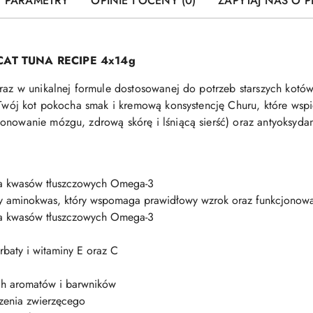
PARAMETRY
OPINIE I OCENY (0)
ZAPYTAJ NAS O 
CAT TUNA RECIPE 4x14g
eraz w unikalnej formule dostosowanej do potrzeb starszych kotó
. Twój kot pokocha smak i kremową konsystencję Churu, które wspi
nowanie mózgu, zdrową skórę i lśniącą sierść) oraz antyoksydanty
dła kwasów tłuszczowych Omega-3
y aminokwas, który wspomaga prawidłowy wzrok oraz funkcjonowa
dła kwasów tłuszczowych Omega-3
erbaty i witaminy E oraz C
ch aromatów i barwników
zenia zwierzęcego