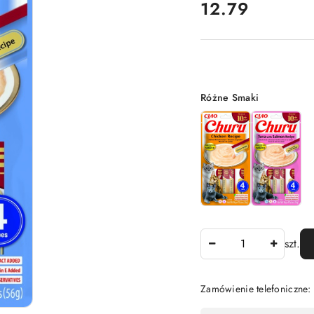
cena:
12.79
Wariant
Różne Smaki
Ilość
szt.
Zamówienie telefoniczne