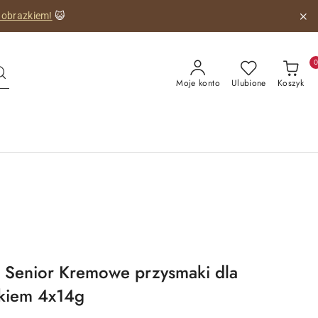
 obrazkiem!
😺
Moje konto
Ulubione
Koszyk
enior Kremowe przysmaki dla
ykiem 4x14g