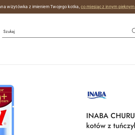
na wizytówka z imieniem Twojego kotka,
co miesiąc z innym pięknym
MARKA
INABA
LOGO
PRODUCENTA
INABA CHURU S
kotów z tuńcz