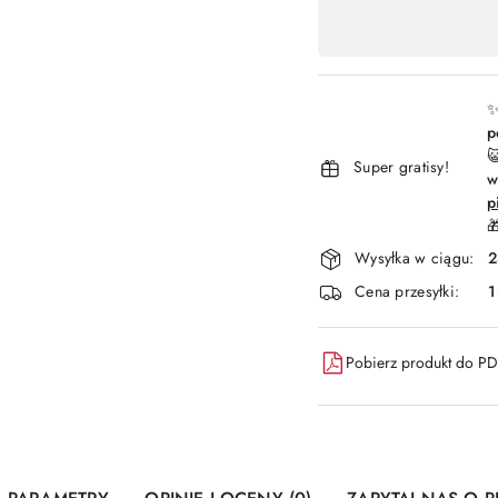
Dostępność
,
płatność
i
✨
p
dostawa

Super gratisy!
w
p

Wysyłka w ciągu:
2
Cena przesyłki:
1
Pobierz produkt do P