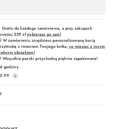
 Gratis do każdego zamówienia, a przy zakupach
owyżej 229 zł
wybierasz go sam!
 W zamówieniu znajdziesz personalizowaną kocią
izytówkę z imieniem Twojego kotka,
co miesiąc z innym
ięknym obrazkiem!
 Wszystkie paczki przychodzą pięknie zapakowane!
4 godziny
3.99
DF