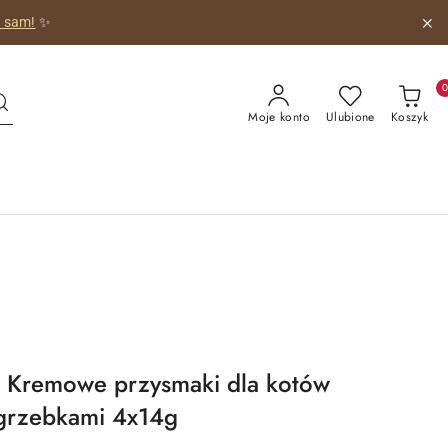
 obrazkiem!
😺
Moje konto
Ulubione
Koszyk
Kremowe przysmaki dla kotów
egrzebkami 4x14g