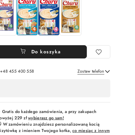
Do koszyka
: +48 455 400 558
Zostaw telefon
Wyślij
 Gratis do każdego zamówienia, a przy zakupach
owyżej 229 zł
wybierasz go sam!
 W zamówieniu znajdziesz personalizowaną kocią
izytówkę z imieniem Twojego kotka,
co miesiąc z innym