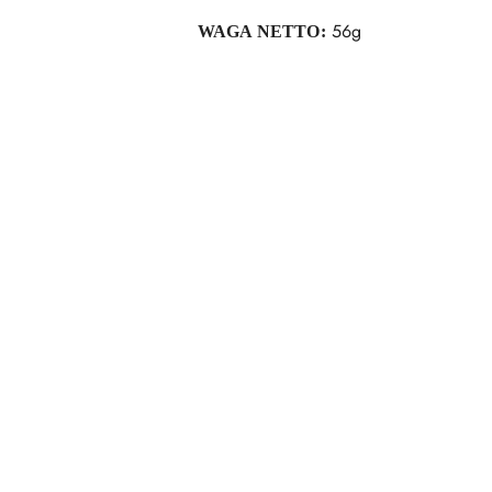
56g
WAGA NETTO:
Pomiń karuzelę produktów