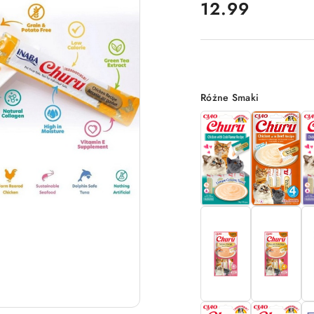
cena:
12.99
Wariant
Różne Smaki