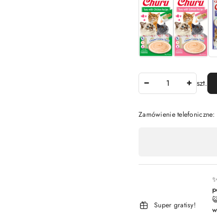
Ilość
szt.
Zamówienie telefoniczne
Dostępność
,
płatność
i
✨
p
dostawa

Super gratisy!
w