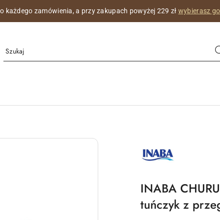
na wizytówka z imieniem Twojego kotka,
co miesiąc z innym pięknym
MARKA
INABA
LOGO
PRODUCENTA
INABA CHURU 
tuńczyk z prz