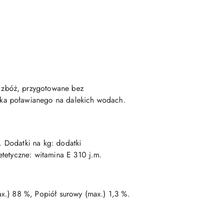
d zbóż, przygotowane bez
yka poławianego na dalekich wodach.
. Dodatki na kg: dodatki
etetyczne: witamina E 310 j.m.
x.) 88 %, Popiół surowy (max.) 1,3 %.