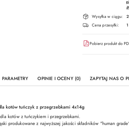
p

Wysyłka w ciągu:
2
Cena przesyłki:
1
Pobierz produkt do P
PARAMETRY
OPINIE I OCENY (0)
ZAPYTAJ NAS O 
a kotów tuńczyk z przegrzebkami 4x14g
a kotów z tuńczykiem i przegrzebkami.
ski produkowane z najwyższej jakości składników "human grade",