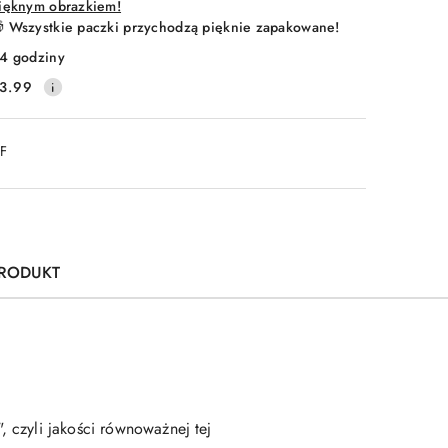
ięknym obrazkiem!
 Wszystkie paczki przychodzą pięknie zapakowane!
4 godziny
3.99
DF
PRODUKT
 czyli jakości równoważnej tej