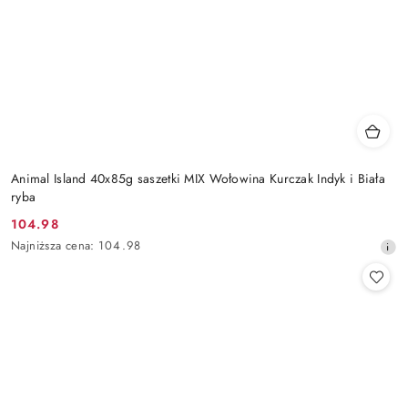
Animal Island 40x85g saszetki MIX Wołowina Kurczak Indyk i Biała
ryba
104.98
Cena
Najniższa
Najniższa cena:
104.98
promocyjna:
cena
z
30
dni
przed
obniżką