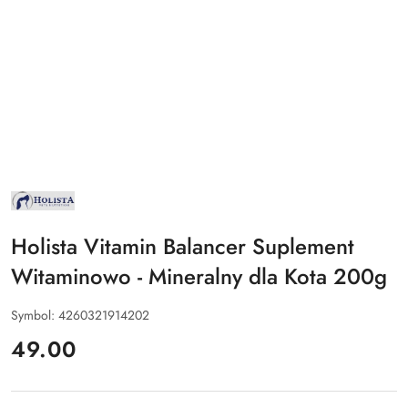
NAZWA
PRODUCENTA:
HOLISTA
Holista Vitamin Balancer Suplement
Witaminowo - Mineralny dla Kota 200g
Symbol:
4260321914202
cena:
49.00