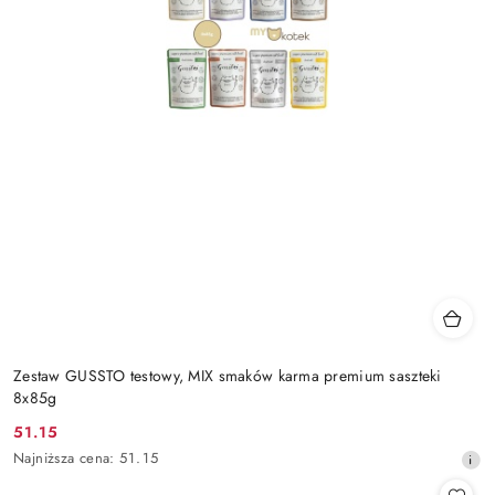
Zestaw GUSSTO testowy, MIX smaków karma premium saszteki
8x85g
51.15
Cena
Najniższa
Najniższa cena:
51.15
promocyjna:
cena