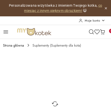
Przejdź do treści głównej
Przejdź do wyszukiwarki
Przejdź do moje konto
Przejdź do menu głównego
Przejdź do opisu produktu
Przejdź do stopki
Personalizowana wizytówka z imieniem Twojego kotka,
co
miesiąc z innym pięknym obrazkiem!
😺
Moje konto
Strona główna
Suplementy (Suplementy dla kota)