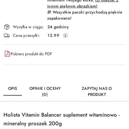
imieniem Twojego kotka,
co miesiąc z
innym pięknym obrazkiem!
🎁 Wszystkie paczki przychodzą pięknie
zapakowane!
Wysyłka w ciągu:
24 godziny
Cena przesyłki:
13.99
Pobierz produkt do PDF
OPIS
OPINIE I OCENY
ZAPYTAJ NAS O
(0)
PRODUKT
Holista Vitamin Balancer suplement witaminowo -
mineralny proszek 200g