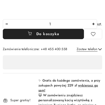
Ilość
szt.
Do koszyka
Zamówienie telefoniczne: +48 455 400 558
Zostaw telefon
Dostępność
,
Wyślij
płatność
i
✨ Gratis do każdego zamówienia, a przy
dostawa
zakupach powyżej 229 zł
wybierasz go
sam!
😺 W zamówieniu znajdziesz
Super gratisy!
personalizowaną kocią wizytówkę z