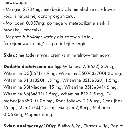
nerwowego.
- Mangan 2,734mg: niezbędny dla metabolizmu, zdrowia
kości i naturalnej obrony organizmu.
- Molibden 0,057mg: pomaga w metabolizmie siarki i
produkcji mocznika.
- Magnez 5,864mg: ważny dla zdrowia kości,
funkcjonowania mięśni i produkcji energii.
Skład:
maltodekstryna, premiks mineralno-witaminowy.
Dodatki dietetyczne na kg:
Witamina A(E672) 3,7mg,
Witamina D3(E671) 1,9mg, Witamina E50%(3a700) 20 mg,
Witamina B1(3a820) 1,5 mg, Witamina B2(3a820) 1,5mg,
Witamina B3(Niacyna) 15 mg, Witamina B5(3a841) 6 mg,
Witamina B6(3a831) 1,5mg, Witamina B12 1,5 mg, D-
biotyna(3a880) 0,06 mg, Kwas foliowy 0,25 mg, Cynk (E6)
15 mg, Miedź (E4) 1,5 mg, Mangan 2,8 mg, Molibden
0,058mg, Magnez 6 mg.
Skład analityczny/100g:
Białko 8,2g, Tłuszcz 4,1g, Popiół