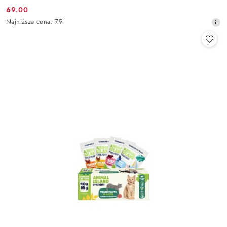
69.00
Cena
Najniższa
Najniższa cena:
79
promocyjna:
cena
z
30
dni
przed
obniżką